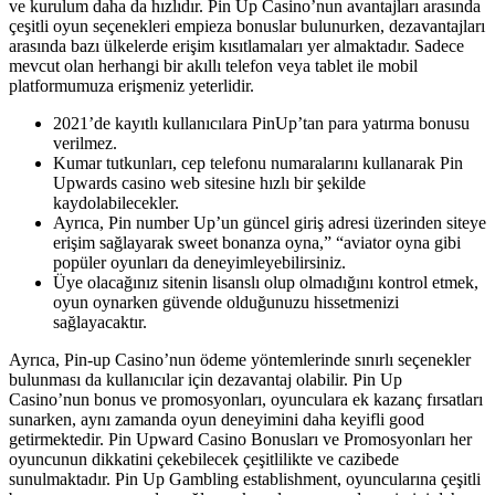
ve kurulum daha da hızlıdır. Pin Up Casino’nun avantajları arasında
çeşitli oyun seçenekleri empieza bonuslar bulunurken, dezavantajları
arasında bazı ülkelerde erişim kısıtlamaları yer almaktadır. Sadece
mevcut olan herhangi bir akıllı telefon veya tablet ile mobil
platformumuza erişmeniz yeterlidir.
2021’de kayıtlı kullanıcılara PinUp’tan para yatırma bonusu
verilmez.
Kumar tutkunları, cep telefonu numaralarını kullanarak Pin
Upwards casino web sitesine hızlı bir şekilde
kaydolabilecekler.
Ayrıca, Pin number Up’un güncel giriş adresi üzerinden siteye
erişim sağlayarak sweet bonanza oyna,” “aviator oyna gibi
popüler oyunları da deneyimleyebilirsiniz.
Üye olacağınız sitenin lisanslı olup olmadığını kontrol etmek,
oyun oynarken güvende olduğunuzu hissetmenizi
sağlayacaktır.
Ayrıca, Pin-up Casino’nun ödeme yöntemlerinde sınırlı seçenekler
bulunması da kullanıcılar için dezavantaj olabilir. Pin Up
Casino’nun bonus ve promosyonları, oyunculara ek kazanç fırsatları
sunarken, aynı zamanda oyun deneyimini daha keyifli good
getirmektedir. Pin Upward Casino Bonusları ve Promosyonları her
oyuncunun dikkatini çekebilecek çeşitlilikte ve cazibede
sunulmaktadır. Pin Up Gambling establishment, oyuncularına çeşitli