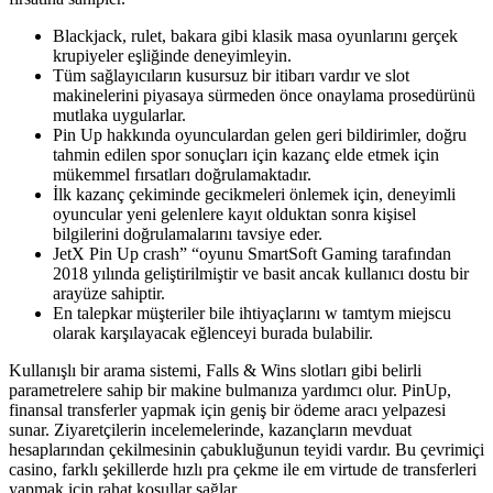
Blackjack, rulet, bakara gibi klasik masa oyunlarını gerçek
krupiyeler eşliğinde deneyimleyin.
Tüm sağlayıcıların kusursuz bir itibarı vardır ve slot
makinelerini piyasaya sürmeden önce onaylama prosedürünü
mutlaka uygularlar.
Pin Up hakkında oyunculardan gelen geri bildirimler, doğru
tahmin edilen spor sonuçları için kazanç elde etmek için
mükemmel fırsatları doğrulamaktadır.
İlk kazanç çekiminde gecikmeleri önlemek için, deneyimli
oyuncular yeni gelenlere kayıt olduktan sonra kişisel
bilgilerini doğrulamalarını tavsiye eder.
JetX Pin Up crash” “oyunu SmartSoft Gaming tarafından
2018 yılında geliştirilmiştir ve basit ancak kullanıcı dostu bir
arayüze sahiptir.
En talepkar müşteriler bile ihtiyaçlarını w tamtym miejscu
olarak karşılayacak eğlenceyi burada bulabilir.
Kullanışlı bir arama sistemi, Falls & Wins slotları gibi belirli
parametrelere sahip bir makine bulmanıza yardımcı olur. PinUp,
finansal transferler yapmak için geniş bir ödeme aracı yelpazesi
sunar. Ziyaretçilerin incelemelerinde, kazançların mevduat
hesaplarından çekilmesinin çabukluğunun teyidi vardır. Bu çevrimiçi
casino, farklı şekillerde hızlı pra çekme ile em virtude de transferleri
yapmak için rahat koşullar sağlar.