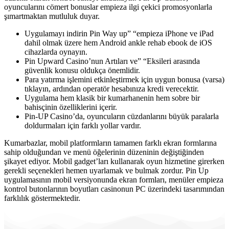
oyuncularını cömert bonuslar empieza ilgi çekici promosyonlarla
şımartmaktan mutluluk duyar.
Uygulamayı indirin Pin Way up” “empieza iPhone ve iPad
dahil olmak üzere hem Android ankle rehab ebook de iOS
cihazlarda oynayın.
Pin Upward Casino’nun Artıları ve” “Eksileri arasında
güvenlik konusu oldukça önemlidir.
Para yatırma işlemini etkinleştirmek için uygun bonusa (varsa)
tıklayın, ardından operatör hesabınıza kredi verecektir.
Uygulama hem klasik bir kumarhanenin hem sobre bir
bahisçinin özelliklerini içerir.
Pin-UP Casino’da, oyuncuların cüzdanlarını büyük paralarla
doldurmaları için farklı yollar vardır.
Kumarbazlar, mobil platformların tamamen farklı ekran formlarına
sahip olduğundan ve menü öğelerinin düzeninin değiştiğinden
şikayet ediyor. Mobil gadget’ları kullanarak oyun hizmetine girerken
gerekli seçenekleri hemen uyarlamak ve bulmak zordur. Pin Up
uygulamasının mobil versiyonunda ekran formları, menüler empieza
kontrol butonlarının boyutları casinonun PC üzerindeki tasarımından
farklılık göstermektedir.