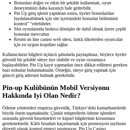
Bonusları doğru ve etkin bir şekilde kullanmak, oyun
deneyiminizi daha kazançlı hale getirebilir.
Pin Up giriş işlemi yaptıktan sonra, üyeler bonuslardan
faydalanabilmek için site içerisindeki bonuslar bölümünü
kontrol” “edebilirler.
Slot oyunlarında bedava dönüşler de dahil olmak üzere çeşitli
bonuslar mevcuttur.
Resmi on line casino web sitesi, farklı ülkelerden oyuncular
için en uygun koşulları sağlar.
Kullanıcıların bilgileri üçüncü şahıslarla paylaşılmaz, böylece üyeler
güvenli bir şekilde siteye üye olabilir ve oyun oynamaya
başlayabilirler. Pin Up kayıt yapmadan önce dikkat edilmesi gereken
bazı noktalar bulunmaktadır. Örneğin, siteye giriş yapmak için
güncel giriş adresini bulmak gerekebilir.
Pin-up Kulübünün Mobil Versiyonu
Hakkında Iyi Olan Nedir?
Ödeme yöntemleri empieza güvenlik, Türkiye’deki kumarhanelerde
büyük önem taşımaktadır. Çünkü müşterilerin ödeme işlemleri
sırasında güvenli hissetmeleri ve kişisel bilgilerinin korunması
gerekmektedir. Kârlı fırsatları kaçırmamak için promosyon sayfasını
düzenli olarak kontrol etmeyi unutmayın. Pin Up Casino,