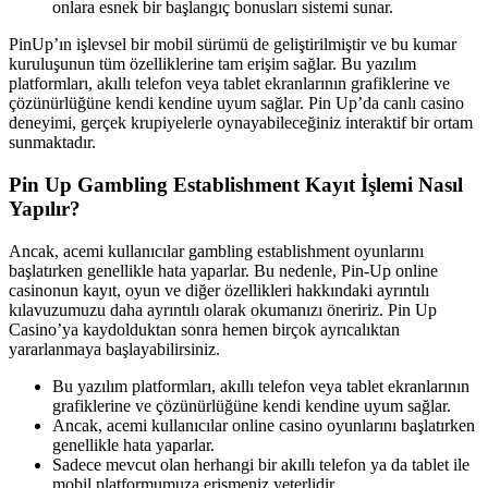
onlara esnek bir başlangıç bonusları sistemi sunar.
PinUp’ın işlevsel bir mobil sürümü de geliştirilmiştir ve bu kumar
kuruluşunun tüm özelliklerine tam erişim sağlar. Bu yazılım
platformları, akıllı telefon veya tablet ekranlarının grafiklerine ve
çözünürlüğüne kendi kendine uyum sağlar. Pin Up’da canlı casino
deneyimi, gerçek krupiyelerle oynayabileceğiniz interaktif bir ortam
sunmaktadır.
Pin Up Gambling Establishment Kayıt İşlemi Nasıl
Yapılır?
Ancak, acemi kullanıcılar gambling establishment oyunlarını
başlatırken genellikle hata yaparlar. Bu nedenle, Pin-Up online
casinonun kayıt, oyun ve diğer özellikleri hakkındaki ayrıntılı
kılavuzumuzu daha ayrıntılı olarak okumanızı öneririz. Pin Up
Casino’ya kaydolduktan sonra hemen birçok ayrıcalıktan
yararlanmaya başlayabilirsiniz.
Bu yazılım platformları, akıllı telefon veya tablet ekranlarının
grafiklerine ve çözünürlüğüne kendi kendine uyum sağlar.
Ancak, acemi kullanıcılar online casino oyunlarını başlatırken
genellikle hata yaparlar.
Sadece mevcut olan herhangi bir akıllı telefon ya da tablet ile
mobil platformumuza erişmeniz yeterlidir.