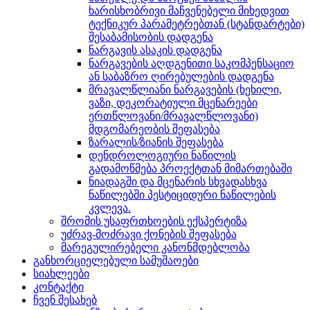
ხარისხობრივი მაჩვენებელი მიხედვით
ტექნიკურ პარამეტრებთან (სტანდარტები)
შესაბამისობის დადგენა
ნარგავის ასაკის დადგენა
ნარგავების აღდგენითი საკომპენსაციო
ან საბაზრო ღირებულების დადგენა
მრავალწლიანი ნარგავების (ხეხილი,
ვაზი, დეკორატიული მცენარეები
ერთწლოვანი/მრავალწლოვანი)
მდგომარეობის შეფასება
ზარალის/ზიანის შეფასება
დენდროლოგიური ნაწილის
გადამოწმება პროექტთან მიმართებაში
ნიადაგში და მცენარის სხვადასხვა
ნაწილებში პესტიციდური ნაწილების
კვლევა.
შრომის უსაფრთხოების ექსპერტიზა
უძრავ-მოძრავი ქონების შეფასება
მარეგულირებელი კანონმდებლობა
განხორციელებული სამუშაოები
სიახლეები
კონტაქტი
ჩვენ შესახებ