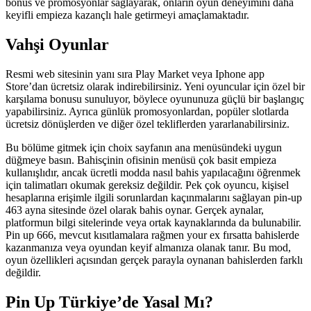
bonus ve promosyonlar sağlayarak, onların oyun deneyimini daha
keyifli empieza kazançlı hale getirmeyi amaçlamaktadır.
Vahşi Oyunlar
Resmi web sitesinin yanı sıra Play Market veya Iphone app
Store’dan ücretsiz olarak indirebilirsiniz. Yeni oyuncular için özel bir
karşılama bonusu sunuluyor, böylece oyununuza güçlü bir başlangıç
yapabilirsiniz. Ayrıca günlük promosyonlardan, popüler slotlarda
ücretsiz dönüşlerden ve diğer özel tekliflerden yararlanabilirsiniz.
Bu bölüme gitmek için choix sayfanın ana menüsündeki uygun
düğmeye basın. Bahisçinin ofisinin menüsü çok basit empieza
kullanışlıdır, ancak ücretli modda nasıl bahis yapılacağını öğrenmek
için talimatları okumak gereksiz değildir. Pek çok oyuncu, kişisel
hesaplarına erişimle ilgili sorunlardan kaçınmalarını sağlayan pin-up
463 ayna sitesinde özel olarak bahis oynar. Gerçek aynalar,
platformun bilgi sitelerinde veya ortak kaynaklarında da bulunabilir.
Pin up 666, mevcut kısıtlamalara rağmen your ex fırsatta bahislerde
kazanmanıza veya oyundan keyif almanıza olanak tanır. Bu mod,
oyun özellikleri açısından gerçek parayla oynanan bahislerden farklı
değildir.
Pin Up Türkiye’de Yasal Mı?