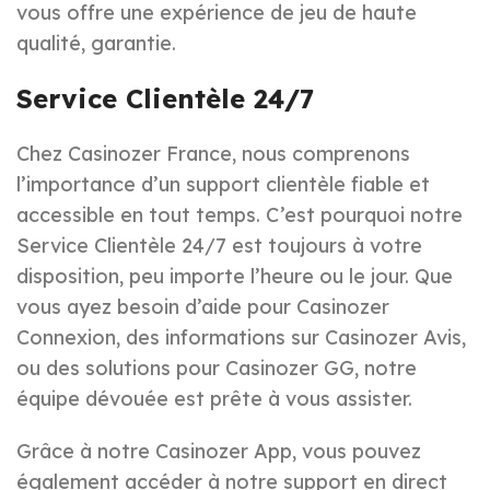
vous offre une expérience de jeu de haute
qualité, garantie.
Service Clientèle 24/7
Chez Casinozer France, nous comprenons
l’importance d’un support clientèle fiable et
accessible en tout temps. C’est pourquoi notre
Service Clientèle 24/7 est toujours à votre
disposition, peu importe l’heure ou le jour. Que
vous ayez besoin d’aide pour Casinozer
Connexion, des informations sur Casinozer Avis,
ou des solutions pour Casinozer GG, notre
équipe dévouée est prête à vous assister.
Grâce à notre Casinozer App, vous pouvez
également accéder à notre support en direct