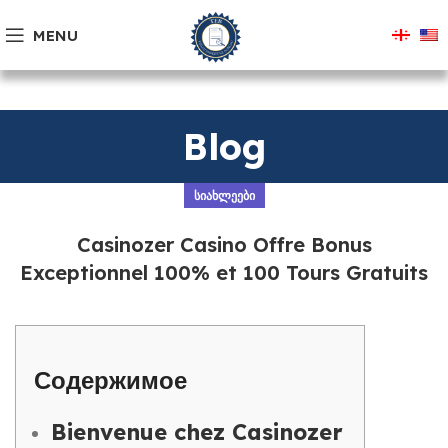
MENU
Blog
ᲡᲘᲐᲮᲚᲔᲔᲑᲘ
Casinozer Casino Offre Bonus
Exceptionnel 100% et 100 Tours Gratuits
Содержимое
Bienvenue chez Casinozer