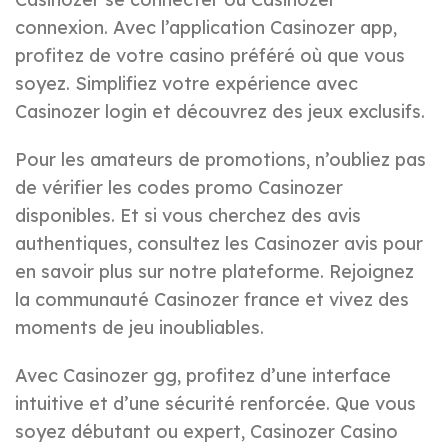
connexion. Avec l’application Casinozer app,
profitez de votre casino préféré où que vous
soyez. Simplifiez votre expérience avec
Casinozer login et découvrez des jeux exclusifs.
Pour les amateurs de promotions, n’oubliez pas
de vérifier les codes promo Casinozer
disponibles. Et si vous cherchez des avis
authentiques, consultez les Casinozer avis pour
en savoir plus sur notre plateforme. Rejoignez
la communauté Casinozer france et vivez des
moments de jeu inoubliables.
Avec Casinozer gg, profitez d’une interface
intuitive et d’une sécurité renforcée. Que vous
soyez débutant ou expert, Casinozer Casino