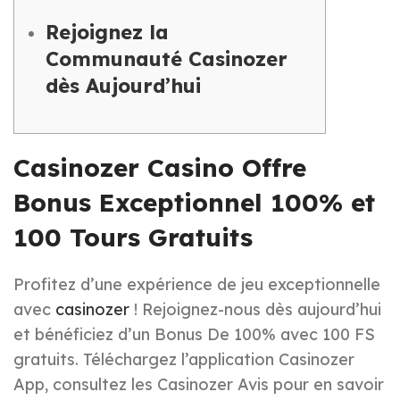
Rejoignez la
Communauté Casinozer
dès Aujourd’hui
Casinozer Casino Offre
Bonus Exceptionnel 100% et
100 Tours Gratuits
Profitez d’une expérience de jeu exceptionnelle
avec
casinozer
! Rejoignez-nous dès aujourd’hui
et bénéficiez d’un Bonus De 100% avec 100 FS
gratuits. Téléchargez l’application Casinozer
App, consultez les Casinozer Avis pour en savoir