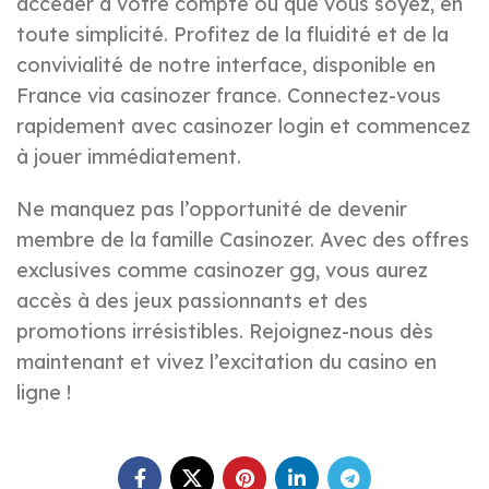
accéder à votre compte où que vous soyez, en
toute simplicité. Profitez de la fluidité et de la
convivialité de notre interface, disponible en
France via casinozer france. Connectez-vous
rapidement avec casinozer login et commencez
à jouer immédiatement.
Ne manquez pas l’opportunité de devenir
membre de la famille Casinozer. Avec des offres
exclusives comme casinozer gg, vous aurez
accès à des jeux passionnants et des
promotions irrésistibles. Rejoignez-nous dès
maintenant et vivez l’excitation du casino en
ligne !