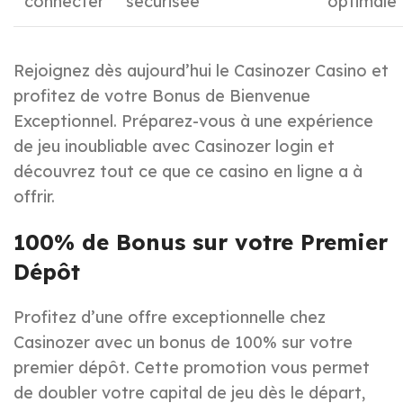
connecter
sécurisée
optimale
Rejoignez dès aujourd’hui le Casinozer Casino et
profitez de votre Bonus de Bienvenue
Exceptionnel. Préparez-vous à une expérience
de jeu inoubliable avec Casinozer login et
découvrez tout ce que ce casino en ligne a à
offrir.
100% de Bonus sur votre Premier
Dépôt
Profitez d’une offre exceptionnelle chez
Casinozer avec un bonus de 100% sur votre
premier dépôt. Cette promotion vous permet
de doubler votre capital de jeu dès le départ,