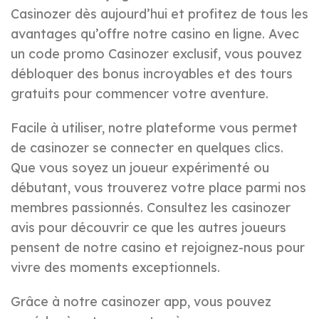
Casinozer dès aujourd’hui et profitez de tous les
avantages qu’offre notre casino en ligne. Avec
un code promo Casinozer exclusif, vous pouvez
débloquer des bonus incroyables et des tours
gratuits pour commencer votre aventure.
Facile à utiliser, notre plateforme vous permet
de casinozer se connecter en quelques clics.
Que vous soyez un joueur expérimenté ou
débutant, vous trouverez votre place parmi nos
membres passionnés. Consultez les casinozer
avis pour découvrir ce que les autres joueurs
pensent de notre casino et rejoignez-nous pour
vivre des moments exceptionnels.
Grâce à notre casinozer app, vous pouvez