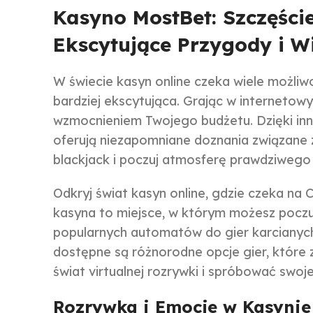
Kasyno MostBet: Szczęści
Ekscytujące Przygody i W
W świecie kasyn online czeka wiele możliwo
bardziej ekscytująca. Grając w interneto
wzmocnieniem Twojego budżetu. Dzięki inn
oferują niezapomniane doznania związane z
blackjack i poczuj atmosferę prawdziwego
Odkryj świat kasyn online, gdzie czeka na
kasyna to miejsce, w którym możesz poczuć
popularnych automatów do gier karcianych, 
dostępne są różnorodne opcje gier, które 
świat virtualnej rozrywki i spróbować sw
Rozrywka i Emocje w Kasynie