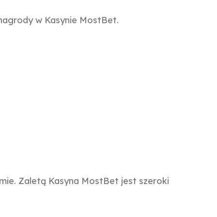
 nagrody w Kasynie MostBet.
mie. Zaletą Kasyna MostBet jest szeroki