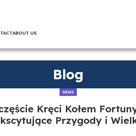
TACT
ABOUT US
Blog
NEWS
częście Kręci Kołem Fortuny
kscytujące Przygody i Wiel