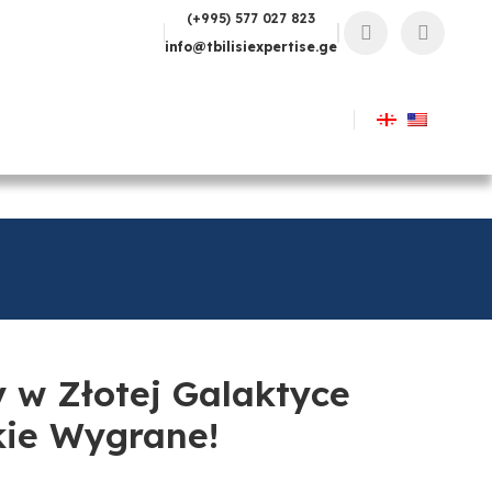
(+995) 577 027 823
info@tbilisiexpertise.ge
 w Złotej Galaktyce
kie Wygrane!