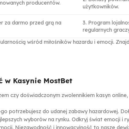
omowanych producentów.
użytkowników.
er za darmo przed grą na
3. Program lojaln
regularnych graczy
ularnością wśród miłośników hazardu i emocji. Znajdu
ć w Kasynie MostBet
zem czy doświadczonym zwolennikiem kasyn online,
 potrzebujesz do udanej zabawy hazardowej. Dołącz 
lepszych wyborów na rynku. Odkryj świat emocji i ryw
omocji. Niezawodność i innowacyjność to nasze dewi