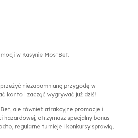
 emocji w Kasynie MostBet.
by przeżyć niezapomnianą przygodę w
ć konto i zacząć wygrywać już dziś!
Bet, ale również atrakcyjne promocje i
ci hazardowej, otrzymasz specjalny bonus
to, regularne turnieje i konkursy sprawią,