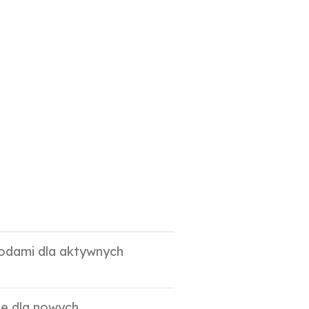
rodami dla aktywnych
ne dla nowych