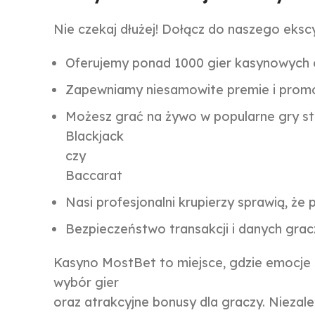
Nie czekaj dłużej! Dołącz do naszego eks
Oferujemy ponad 1000 gier kasynowych 
Zapewniamy niesamowite premie i promo
Możesz grać na żywo w popularne gry st
Blackjack
czy
Baccarat
Nasi profesjonalni krupierzy sprawią, że
Bezpieczeństwo transakcji i danych gracz
Kasyno MostBet to miejsce, gdzie emocje s
wybór gier
oraz atrakcyjne bonusy dla graczy. Niezale