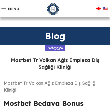
MENU
Blog
ᲡᲘᲐᲮᲚᲔᲔᲑᲘ
Mostbet Tr Volkan Ağiz Empieza Di̇ş
Sağliği Kli̇ni̇ği
Mostbet Tr Volkan Ağiz Empieza Di̇ş Sağliği
Kli̇ni̇ği̇
Mostbet Bedava Bonus