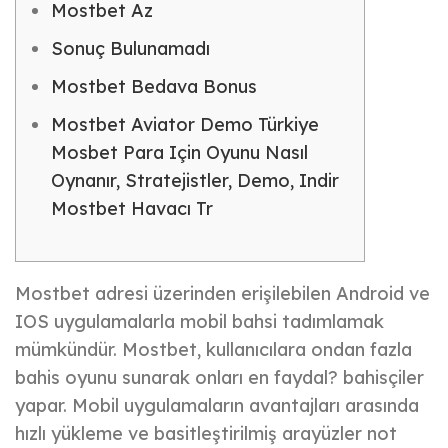
Mostbet Az
Sonuç Bulunamadı
Mostbet Bedava Bonus
Mostbet Aviator Demo Türkiye ️
Mosbet Para Için Oyunu Nasıl
Oynanır, Stratejistler, Demo, Indir
Mostbet Havacı Tr
Mostbet adresi üzerinden erişilebilen Android ve
IOS uygulamalarla mobil bahsi tadımlamak
mümkündür. Mostbet, kullanıcılara ondan fazla
bahis oyunu sunarak onları en faydal? bahisçiler
yapar. Mobil uygulamaların avantajları arasında
hızlı yükleme ve basitleştirilmiş arayüzler not