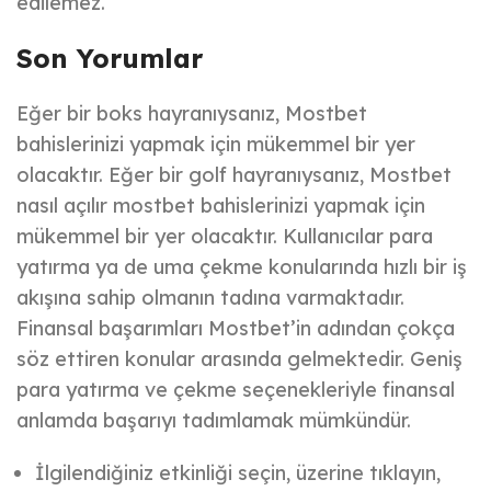
edilemez.
Son Yorumlar
Eğer bir boks hayranıysanız, Mostbet
bahislerinizi yapmak için mükemmel bir yer
olacaktır. Eğer bir golf hayranıysanız, Mostbet
nasıl açılır mostbet bahislerinizi yapmak için
mükemmel bir yer olacaktır. Kullanıcılar para
yatırma ya de uma çekme konularında hızlı bir iş
akışına sahip olmanın tadına varmaktadır.
Finansal başarımları Mostbet’in adından çokça
söz ettiren konular arasında gelmektedir. Geniş
para yatırma ve çekme seçenekleriyle finansal
anlamda başarıyı tadımlamak mümkündür.
İlgilendiğiniz etkinliği seçin, üzerine tıklayın,