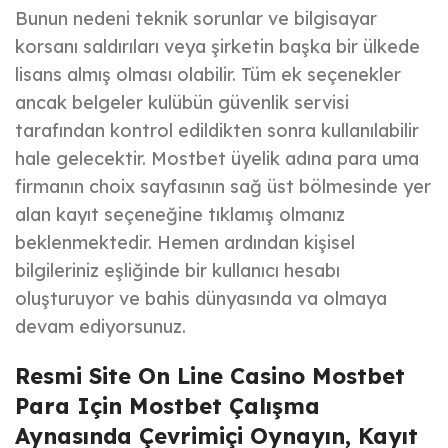
Bunun nedeni teknik sorunlar ve bilgisayar
korsanı saldırıları veya şirketin başka bir ülkede
lisans almış olması olabilir. Tüm ek seçenekler
ancak belgeler kulübün güvenlik servisi
tarafından kontrol edildikten sonra kullanılabilir
hale gelecektir. Mostbet üyelik adına para uma
firmanın choix sayfasının sağ üst bölmesinde yer
alan kayıt seçeneğine tıklamış olmanız
beklenmektedir. Hemen ardından kişisel
bilgileriniz eşliğinde bir kullanıcı hesabı
oluşturuyor ve bahis dünyasında va olmaya
devam ediyorsunuz.
Resmi Site On Line Casino Mostbet
Para Için Mostbet Çalışma
Aynasında Çevrimiçi Oynayın, Kayıt