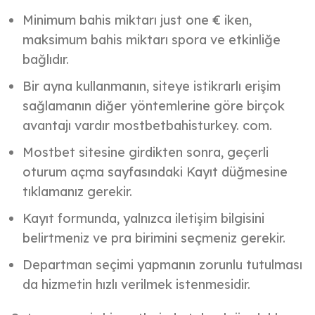
Minimum bahis miktarı just one € iken,
maksimum bahis miktarı spora ve etkinliğe
bağlıdır.
Bir ayna kullanmanın, siteye istikrarlı erişim
sağlamanın diğer yöntemlerine göre birçok
avantajı vardır mostbetbahisturkey. com.
Mostbet sitesine girdikten sonra, geçerli
oturum açma sayfasındaki Kayıt düğmesine
tıklamanız gerekir.
Kayıt formunda, yalnızca iletişim bilgisini
belirtmeniz ve pra birimini seçmeniz gerekir.
Departman seçimi yapmanın zorunlu tutulması
da hizmetin hızlı verilmek istenmesidir.