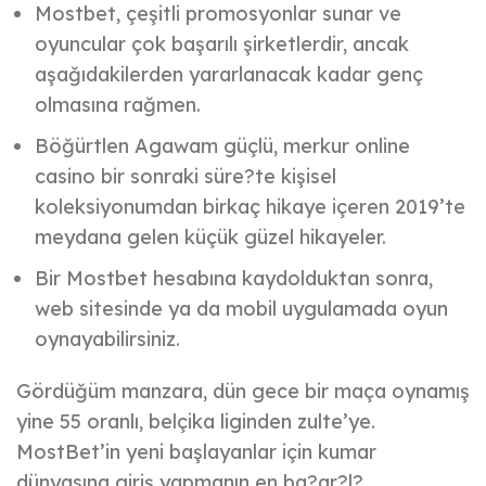
Mostbet, çeşitli promosyonlar sunar ve
oyuncular çok başarılı şirketlerdir, ancak
aşağıdakilerden yararlanacak kadar genç
olmasına rağmen.
Böğürtlen Agawam güçlü, merkur online
casino bir sonraki süre?te kişisel
koleksiyonumdan birkaç hikaye içeren 2019’te
meydana gelen küçük güzel hikayeler.
Bir Mostbet hesabına kaydolduktan sonra,
web sitesinde ya da mobil uygulamada oyun
oynayabilirsiniz.
Gördüğüm manzara, dün gece bir maça oynamış
yine 55 oranlı, belçika liginden zulte’ye.
MostBet’in yeni başlayanlar için kumar
dünyasına giriş yapmanın en ba?ar?l?