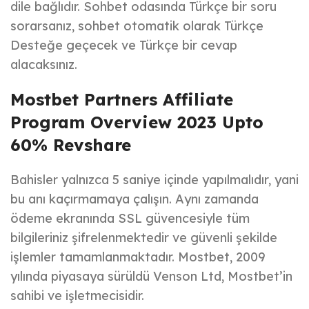
dile bağlıdır. Sohbet odasında Türkçe bir soru
sorarsanız, sohbet otomatik olarak Türkçe
Desteğe geçecek ve Türkçe bir cevap
alacaksınız.
Mostbet Partners Affiliate
Program Overview 2023 Upto
60% Revshare
Bahisler yalnızca 5 saniye içinde yapılmalıdır, yani
bu anı kaçırmamaya çalışın. Aynı zamanda
ödeme ekranında SSL güvencesiyle tüm
bilgileriniz şifrelenmektedir ve güvenli şekilde
işlemler tamamlanmaktadır. Mostbet, 2009
yılında piyasaya sürüldü Venson Ltd, Mostbet’in
sahibi ve işletmecisidir.