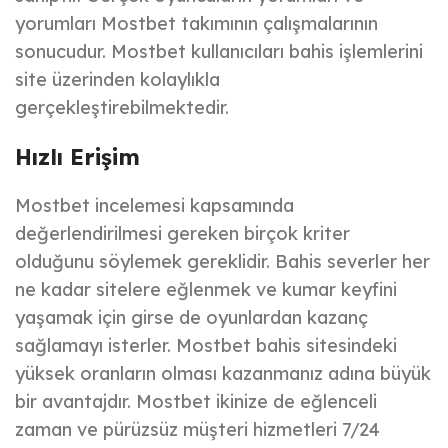
yorumları Mostbet takımının çalışmalarının
sonucudur. Mostbet kullanıcıları bahis işlemlerini
site üzerinden kolaylıkla
gerçekleştirebilmektedir.
Hızlı Erişim
Mostbet incelemesi kapsamında
değerlendirilmesi gereken birçok kriter
olduğunu söylemek gereklidir. Bahis severler her
ne kadar sitelere eğlenmek ve kumar keyfini
yaşamak için girse de oyunlardan kazanç
sağlamayı isterler. Mostbet bahis sitesindeki
yüksek oranların olması kazanmanız adına büyük
bir avantajdır. Mostbet ikinize de eğlenceli
zaman ve pürüzsüz müşteri hizmetleri 7/24