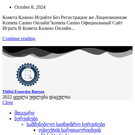
October 8, 2024
Комета Казино Играйте Без Регистрации же Лицензионном
Kometa Casino Онлайн"kometa Casino Официальный Сайт
Играть В Комета Казино Онлайн...
Continue reading
Tbilisi Expertise Bureau
2022
ყველა უფლება დაცულია
Close
მთავარი
სერვისები
სამშენებლო საინჟინრო სერვისები
ობიექტის ხარჯთაღრიცხვის