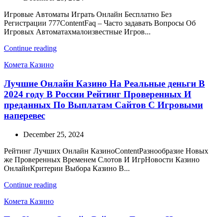
Игровые Автоматы Играть Онлайн Бесплатно Без
Регистрации 777ContentFaq – Часто задавать Вопросы Об
Игровых Автоматахмалоизвестные Игров...
Continue reading
Комета Казино
Лучшие Онлайн Казино На Реальные деньги В
2024 году В России Рейтинг Проверенных И
преданных По Выплатам Сайтов С Игровыми
наперевес
December 25, 2024
Рейтинг Лучших Онлайн КазиноContentРазнообразие Новых
же Проверенных Временем Слотов И ИгрНовости Казино
ОнлайнКритерии Выбора Казино В...
Continue reading
Комета Казино