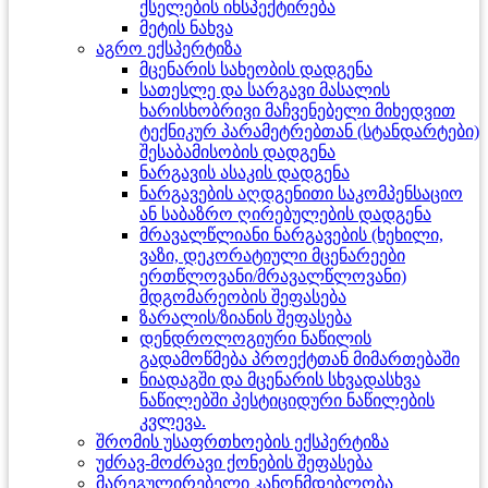
ქსელების ინსპექტირება
მეტის ნახვა
აგრო ექსპერტიზა
მცენარის სახეობის დადგენა
სათესლე და სარგავი მასალის
ხარისხობრივი მაჩვენებელი მიხედვით
ტექნიკურ პარამეტრებთან (სტანდარტები)
შესაბამისობის დადგენა
ნარგავის ასაკის დადგენა
ნარგავების აღდგენითი საკომპენსაციო
ან საბაზრო ღირებულების დადგენა
მრავალწლიანი ნარგავების (ხეხილი,
ვაზი, დეკორატიული მცენარეები
ერთწლოვანი/მრავალწლოვანი)
მდგომარეობის შეფასება
ზარალის/ზიანის შეფასება
დენდროლოგიური ნაწილის
გადამოწმება პროექტთან მიმართებაში
ნიადაგში და მცენარის სხვადასხვა
ნაწილებში პესტიციდური ნაწილების
კვლევა.
შრომის უსაფრთხოების ექსპერტიზა
უძრავ-მოძრავი ქონების შეფასება
მარეგულირებელი კანონმდებლობა