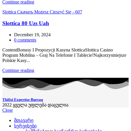
Continue reading
Slottica Скачать Możesz Cieszyć Się - 607
Slottica 80 Uzs Uah
December 19, 2024
0
comments
ContentBonusy I Propozycji Kasyna SlotticaSlottica Casino
Program Mobilna – Graj Na Telefonie I Tablecie!Najkorzystniejsze
Polskie Kasy...
Continue reading
Tbilisi Expertise Bureau
2022
ყველა უფლება დაცულია
Close
მთავარი
სერვისები