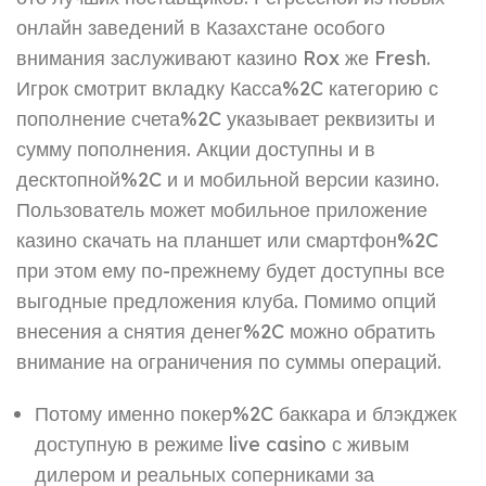
онлайн заведений в Казахстане особого
внимания заслуживают казино Rox же Fresh.
Игрок смотрит вкладку Касса%2C категорию с
пополнение счета%2C указывает реквизиты и
сумму пополнения. Акции доступны и в
десктопной%2C и и мобильной версии казино.
Пользователь может мобильное приложение
казино скачать на планшет или смартфон%2C
при этом ему по-прежнему будет доступны все
выгодные предложения клуба. Помимо опций
внесения а снятия денег%2C можно обратить
внимание на ограничения по суммы операций.
Потому именно покер%2C баккара и блэкджек
доступную в режиме live casino с живым
дилером и реальных соперниками за