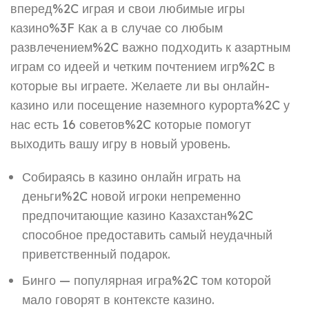
вперед%2C играя и свои любимые игры
казино%3F Как а в случае со любым
развлечением%2C важно подходить к азартным
играм со идеей и четким почтением игр%2C в
которые вы играете. Желаете ли вы онлайн-
казино или посещение наземного курорта%2C у
нас есть 16 советов%2C которые помогут
выходить вашу игру в новый уровень.
Собираясь в казино онлайн играть на
деньги%2C новой игроки непременно
предпочитающие казино Казахстан%2C
способное предоставить самый неудачный
приветственный подарок.
Бинго — популярная игра%2C том которой
мало говорят в контексте казино.