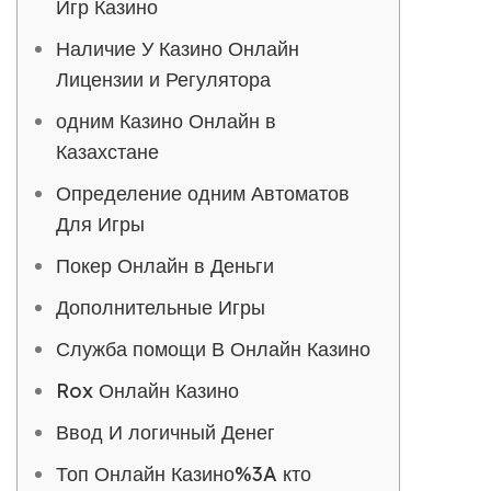
Игр Казино
Наличие У Казино Онлайн
Лицензии и Регулятора
одним Казино Онлайн в
Казахстане
Определение одним Автоматов
Для Игры
Покер Онлайн в Деньги
Дополнительные Игры
Служба помощи В Онлайн Казино
Rox Онлайн Казино
Ввод И логичный Денег
Топ Онлайн Казино%3A кто