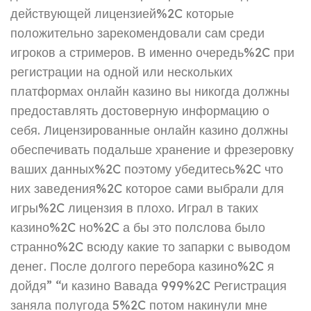
действующей лицензией%2C которые
положительно зарекомендовали сам среди
игроков а стримеров. В именно очередь%2C при
регистрации на одной или нескольких
платформах онлайн казино вы никогда должны
предоставлять достоверную информацию о
себя. Лицензированные онлайн казино должны
обеспечивать подальше хранение и фрезеровку
ваших данных%2C поэтому убедитесь%2C что
них заведения%2C которое сами выбрали для
игры%2C лицензия в плохо. Играл в таких
казино%2C но%2C а бы это полслова было
странно%2C всюду какие то запарки с выводом
денег. После долгого перебора казино%2C я
дойдя” “и казино Вавада 999%2C Регистрация
заняла полугода 5%2C потом накинули мне