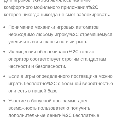
комфортного мобильного приложения%2C
которое никогда никогда не смог заблокировать.
Понимание механики игровых автоматов
необходимо любому игроку%2C стремящемуся
увеличить свои шансы на выигрыш.
Их лицензии обеспечивают%2C только
оператор соответствует строгим стандартам
честности и безопасности.
Если в игры определенного поставщика можно
играть бесплатно%2C с большой вероятностью
они есть в нашей базе.
Участие в бонусной программе дает
возможность пользователю получить
дополнительные деньги%2C бесплатные