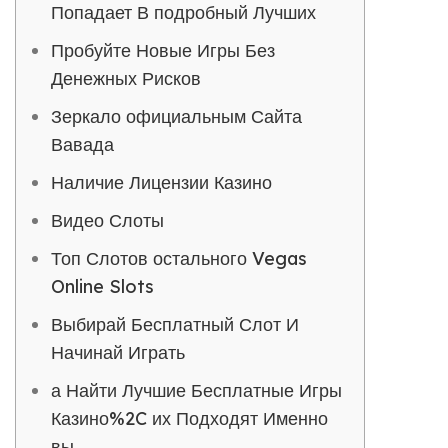
Попадает В подробный Лучших
Пробуйте Новые Игры Без
Денежных Рисков
Зеркало официальным Сайта
Вавада
Наличие Лицензии Казино
Видео Слоты
Топ Слотов остального Vegas
Online Slots
Выбирай Бесплатный Слот И
Начинай Играть
а Найти Лучшие Бесплатные Игры
Казино%2C их Подходят Именно
вы