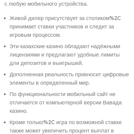
с любую мобильного устройства.
Живой дилер присутствует за столиком%2C
принимает ставки участников и следит за
игровым процессом.
Эти казахские казино обладают надёжными
лицензиями и предлагают удобные лимиты
дли депозитов и выигрышей.
Дополненная реальность привносит цифровые
элементы в определенный мир.
По функциональности мобильный сайт не
отличается от компьютерной версии Вавада
казино.
Кроме только%2C игра по возможной ставке
также может увеличить процент выплат в