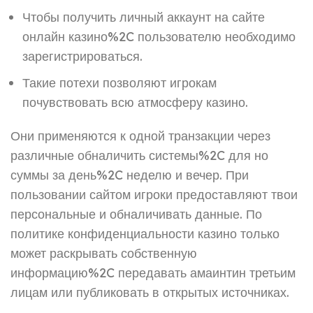
Чтобы получить личный аккаунт на сайте
онлайн казино%2C пользователю необходимо
зарегистрироваться.
Такие потехи позволяют игрокам
почувствовать всю атмосферу казино.
Они применяются к одной транзакции через
различные обналичить системы%2C для но
суммы за день%2C неделю и вечер. При
пользовании сайтом игроки предоставляют твои
персональные и обналичивать данные. По
политике конфиденциальности казино только
может раскрывать собственную
информацию%2C передавать амаинтин третьим
лицам или публиковать в открытых источниках.