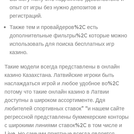
опыт от игры без нужно депозитов и
регистраций.
Также тем и провайдеров%2C есть
дополнительные фильтры%2C которые можно
использовать для поиска бесплатных игр
казино.
Такие модели всегда представлены в онлайн
казино Казахстана. Латвийские игроки быть
наслаждаться игрой и любое удобное во%2C
потому что такие онлайн казино в Латвии
доступны а широком ассортименте. Ддя
любителей спортивных ставок” “и нашем сайте
регрессной представлены букмекерские конторы
с широкими линиями ставок%2C в том числе и
Live. Но самыми приятные всегда является