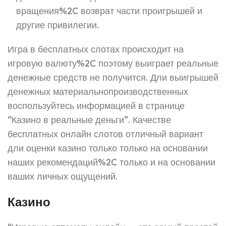
вращения%2C возврат части проигрышей и
другие привилегии.
Игра в бесплатных слотах происходит на
игровую валюту%2C поэтому выиграет реальные
денежные средств не получится. Дли выигрышей
денежных материальнопроизводственных
воспользуйтесь информацией в странице
“Казино в реальные деньги”. Качестве
бесплатных онлайн слотов отличный вариант
дли оценки казино только только на основании
наших рекомендаций%2C только и на основании
ваших личных ощущений.
Казино