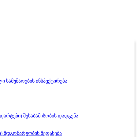
ი სამუშაოების ინსპექტირება
დარტები) შესაბამისობის დადგენა
) მდგომარეობის შეფასება