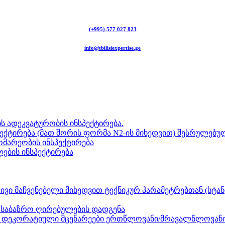
(+995) 577 027 823
info@tbilisiexpertise.ge
ს ადეკვატურობის ინსპექტირება.
ექტირება (მათ შორის ფორმა N2-ის მიხედვით) შესრულებულ
გომარეობის ინსპექტირება
ლების ინსპექტირება
ვი მაჩვენებელი მიხედვით ტექნიკურ პარამეტრებთან (სტან
ნ საბაზრო ღირებულების დადგენა
ზი, დეკორატიული მცენარეები ერთწლოვანი/მრავალწლოვანი