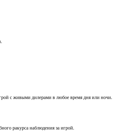
.
 игрой с живыми дилерами в любое время дня или ночи.
ного ракурса наблюдения за игрой.