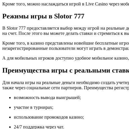
Кроме того, можно наслаждаться игрой в Live Casino через мо
Режимы игры в Slotor 777
В Slotor 777 предоставляется выбор между игрой на реальные 
на счет. После этого вы можете делать ставки и стремиться к
Кроме того, в казино представлены новейшие бесплатные игров
незарегистрированные пользователи могут играть в демонстр
А для мобильных игроков доступно удобное мобильное казино,
Преимущества игры с реальными ставк
Для начала игры на реальные деньги необходимо создать учет
также через социальные сети партнеров. Преимущества регист
возможность вывода выигрышей;
участие в турнирах;
использование промокодов казино;
24/7 поддержка через чат.