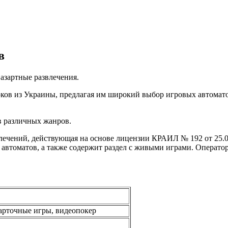
в
 азартные развлечения.
ов из Украины, предлагая им широкий выбор игровых автоматов,
в различных жанров.
лечений, действующая на основе лицензии КРАИЛ № 192 от 25.08
автоматов, а также содержит раздел с живыми играми. Оператор
карточные игры, видеопокер