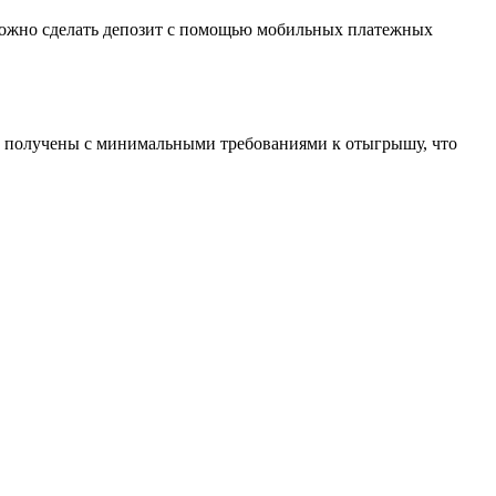
 можно сделать депозит с помощью мобильных платежных
сы получены с минимальными требованиями к отыгрышу, что