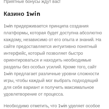
Приятные бонусы ждут вас!
Казино 1win
1win придерживается принципа создания
платформы, которая будет доступна абсолютно
каждому, независимо от его опыта и знаний. На
сайте предоставляется интуитивно понятный
интерфейс, который позволяет быстро
ориентироваться и находить необходимые
разделы без особых усилий. Кроме того, сайт
1win предлагает различные уровни сложности
игры, чтобы каждый мог выбрать подходящий
для себя вариант и получить максимальное
удовлетворение от процесса.
Необходимо отметить, что 1win уделяет особое