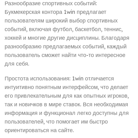
Разнообразие спортивных событий:
Букмекерская контора 1win предлагает
пользователям широкий выбор спортивных
событий, включая футбол, баскетбол, теннис,
хоккей и многие другие дисциплины. Благодаря
разнообразию предлагаемых событий, каждый
пользователь сможет найти что-то интересное
для себя.
Простота использования: 1win отличается
интуитивно понятным интерфейсом, что делает
его привлекательным для как опытных игроков,
так и новичков в мире ставок. Вся необходимая
информация и функционал легко доступны для
пользователей, что помогает им быстро
ориентироваться на сайте.