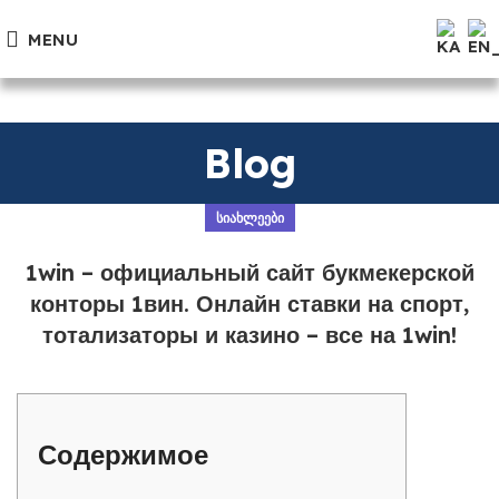
MENU
Blog
ᲡᲘᲐᲮᲚᲔᲔᲑᲘ
1win – официальный сайт букмекерской
конторы 1вин. Онлайн ставки на спорт,
тотализаторы и казино – все на 1win!
Содержимое