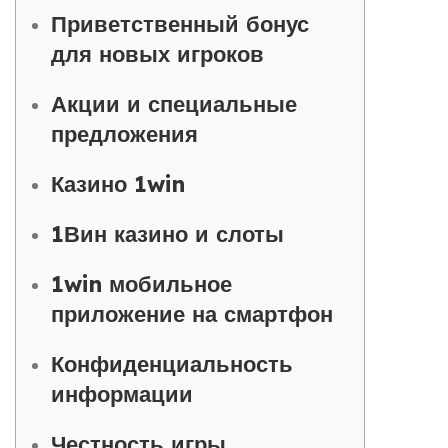
Приветственный бонус
для новых игроков
Акции и специальные
предложения
Казино 1win
1Вин казино и слоты
1win мобильное
приложение на смартфон
Конфиденциальность
информации
Честность игры