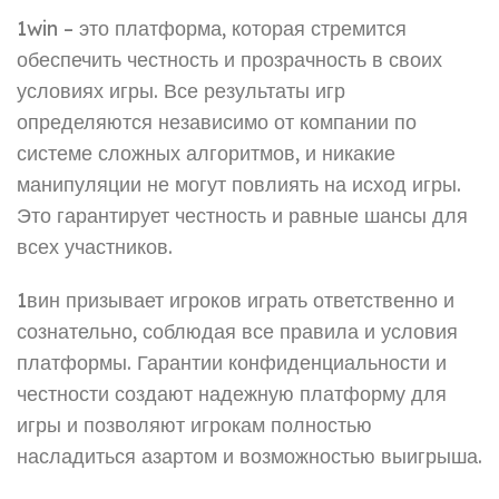
1win – это платформа, которая стремится
обеспечить честность и прозрачность в своих
условиях игры. Все результаты игр
определяются независимо от компании по
системе сложных алгоритмов, и никакие
манипуляции не могут повлиять на исход игры.
Это гарантирует честность и равные шансы для
всех участников.
1вин призывает игроков играть ответственно и
сознательно, соблюдая все правила и условия
платформы. Гарантии конфиденциальности и
честности создают надежную платформу для
игры и позволяют игрокам полностью
насладиться азартом и возможностью выигрыша.