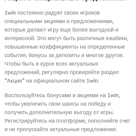
1win постоянно радует своих игроков
специальными акциями и предложениями,
которые делают игру еще более выгодной и
интересной. Это могут быть различные кэшбеки,
повышенные коэффициенты на определенные
события, бонусы за депозиты и многое другое.
Чтобы быть в курсе всех актуальных
предложений, регулярно проверяйте раздел
“Акции” на официальном сайте 1win.
Воспользуйтесь бонусами и акциями на 1win,
чтобы увеличить свои шансы на победу и
получить дополнительную выгоду от игры.
Регистрируйтесь на платформе, пополняйте счет
и не пропускайте актуальные предложения.