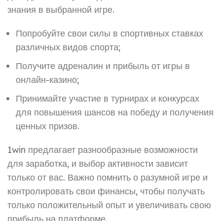
знания в выбранной игре.
Попробуйте свои силы в спортивных ставках
различных видов спорта;
Получите адреналин и прибыль от игры в
онлайн-казино;
Принимайте участие в турнирах и конкурсах
для повышения шансов на победу и получения
ценных призов.
1win предлагает разнообразные возможности
для заработка, и выбор активности зависит
только от вас. Важно помнить о разумной игре и
контролировать свои финансы, чтобы получать
только положительный опыт и увеличивать свою
прибыль на платформе.