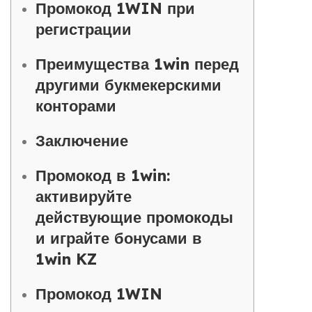
Промокод 1WIN при
регистрации
Преимущества 1win перед
другими букмекерскими
конторами
Заключение
Промокод в 1win:
активируйте
действующие промокоды
и играйте бонусами в
1win KZ
Промокод 1WIN