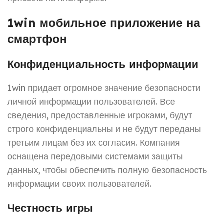
1win мобильное приложение на
смартфон
Конфиденциальность информации
1win придает огромное значение безопасности
личной информации пользователей. Все
сведения, предоставленные игроками, будут
строго конфиденциальны и не будут переданы
третьим лицам без их согласия. Компания
оснащена передовыми системами защиты
данных, чтобы обеспечить полную безопасность
информации своих пользователей.
Честность игры