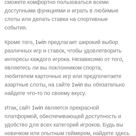
сможете комфортно пользоваться всеми
доступными функциями и играть в любимые
слоты или делать ставки на спортивные
события.
Кроме того, 1win предлагает широкий выбор
различных игр и ставок, чтобы удовлетворить
интересы каждого игрока. Независимо от того,
являетесь ли вы поклонником спорта,
любителем карточных игр или предпочитаете
азартные слоты, на сайте 1win вы обязательно
найдете что-то по своему вкусу.
Итак, сайт 1win является прекрасной
платформой, обеспечивающей доступность и
удобство для всех категорий игроков. Будь вы
новичком или опытным геймером, найдете здесь