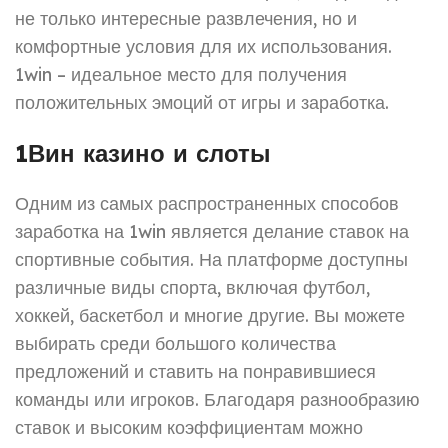
не только интересные развлечения, но и
комфортные условия для их использования.
1win – идеальное место для получения
положительных эмоций от игры и заработка.
1Вин казино и слоты
Одним из самых распространенных способов
заработка на 1win является делание ставок на
спортивные события. На платформе доступны
различные виды спорта, включая футбол,
хоккей, баскетбол и многие другие. Вы можете
выбирать среди большого количества
предложений и ставить на понравившиеся
команды или игроков. Благодаря разнообразию
ставок и высоким коэффициентам можно