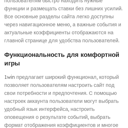
пользователям быстро находить нужные
функции и размещать ставки без лишних усилий.
Все основные разделы сайта легко доступны
через навигационное меню, а важные события и
актуальные коэффициенты отображаются на
главной странице для удобства пользователей.
Функциональность для комфортной
игры
1win предлагает широкий функционал, который
позволяет пользователям настроить сайт под
свои потребности и предпочтения. С помощью
настроек аккаунта пользователи могут выбрать
удобный язык интерфейса, настроить
оповещения о результате событий, выбрать
формат отображения коэффициентов и многое