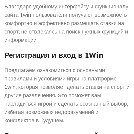
Благодаря удобному интерфейсу и функционалу
сайта 1win пользователи получают возможность
комфортно и эффективно размещать ставки на
спорт, не отвлекаясь на поиск нужных функций и
информации.
Регистрация и вход в 1Win
Предлагаем ознакомиться с основными
правилами и условиями игры на платформе
1win, которая позволяет делать ставки на спорт и
другие развлечения. Это поможет вам
насладиться игрой и сделать осознанный выбор,
избегая возможных недоразумений и
конфликтов в будущем.