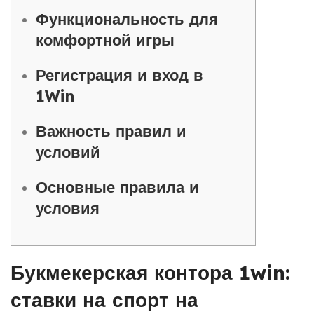
Функциональность для
комфортной игры
Регистрация и вход в
1Win
Важность правил и
условий
Основные правила и
условия
Букмекерская контора 1win:
ставки на спорт на