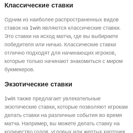
Классические ставки
Одним из наиболее распространенных видов
ставок на 1win являются классические ставки.
Это ставки на исход матча, где вы выбираете
победителя или ничью. Классические ставки
отлично подходят для начинающих игроков,
которые только начинают знакомиться с миром
букмекеров.
Экзотические ставки
1win также предлагает увлекательные
экзотические ставки, которые позволяют игрокам
делать ставки на различные события во время
матча. Например, вы можете делать ставку на
количество голов, угловых или желтых карточек,