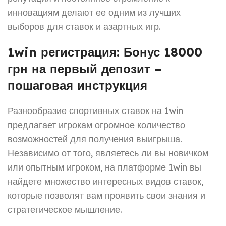
инновациям делают ее одним из лучших
выборов для ставок и азартных игр.
1win регистрация: Бонус 18000
грн на первый депозит –
пошаговая инструкция
Разнообразие спортивных ставок на 1win
предлагает игрокам огромное количество
возможностей для получения выигрыша.
Независимо от того, являетесь ли вы новичком
или опытным игроком, на платформе 1win вы
найдете множество интересных видов ставок,
которые позволят вам проявить свои знания и
стратегическое мышление.