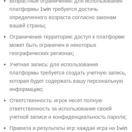
Возрастные ограничения: для использования
платформы 1win требуется достичь
определенного возраста согласно законам
вашей страны;
Ограничения территории: доступ к платформе
может быть ограничен в некоторых
географических регионах;
Учетная запись: для использования
платформы требуется создать учетную запись,
которая будет содержать вашу персональную
информацию;
Ответственность: игрок несет полную
ответственность за использование своей
учетной записи и конфиденциальность пароля;
Правила и результаты игр: каждая игра на 1win