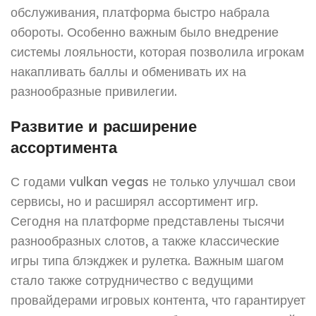
обслуживания, платформа быстро набрала
обороты. Особенно важным было внедрение
системы лояльности, которая позволила игрокам
накапливать баллы и обменивать их на
разнообразные привилегии.
Развитие и расширение
ассортимента
С годами vulkan vegas не только улучшал свои
сервисы, но и расширял ассортимент игр.
Сегодня на платформе представлены тысячи
разнообразных слотов, а также классические
игры типа блэкджек и рулетка. Важным шагом
стало также сотрудничество с ведущими
провайдерами игровых контента, что гарантирует