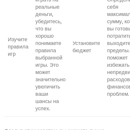
реальные
себя
деньги,
максима
убедитесь,
сумму, к
что вы
вы готов
хорошо
потратить
Изучите
понимаете
Установите
выходите
правила
правила
бюджет
пределы.
игр
выбранной
поможет
игры. Это
избежать
может
непредв
значительно
расходов
увеличить
финансо
ваши
проблем.
шансы на
успех.