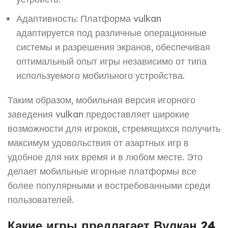
Адаптивность: Платформа vulkan
адаптируется под различные операционные
системы и разрешения экранов, обеспечивая
оптимальный опыт игры независимо от типа
используемого мобильного устройства.
Таким образом, мобильная версия игорного
заведения vulkan предоставляет широкие
возможности для игроков, стремящихся получить
максимум удовольствия от азартных игр в
удобное для них время и в любом месте. Это
делает мобильные игорные платформы все
более популярными и востребованными среди
пользователей.
Какие игры предлагает Вулкан 24