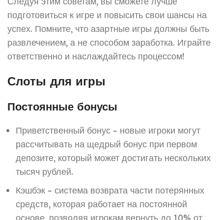
Следуя этим советам, вы сможете лучше
подготовиться к игре и повысить свои шансы на
успех. Помните, что азартные игры должны быть
развлечением, а не способом заработка. Играйте
ответственно и наслаждайтесь процессом!
Слоты для игры
Постоянные бонусы
Приветственный бонус – новые игроки могут
рассчитывать на щедрый бонус при первом
депозите, который может достигать нескольких
тысяч рублей.
Кэшбэк – система возврата части потерянных
средств, которая работает на постоянной
основе, позволяя игрокам вернуть до 10% от