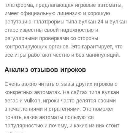
платформа, предлагающая игровые автоматы,
имеет официальную лицензию и хорошую
репутацию. Платформы типа вулкан 24 и вулкан
старс известны своей надежностью и
регулярными проверками со стороны
контролирующих органов. Это гарантирует, что
все игры работают честно и без манипуляций.
Анализ отзывов игроков
Очень важно читать отзывы других игроков о
конкретных автоматах. На сайтах типа вулкан
вегас и vulkan, игроки часто делятся своими
впечатлениями и стратегиями. Это поможет
понять, какие автоматы пользуются
популярностью и почему, и какие из них стоит