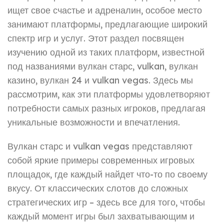
ищет свое счастье и адреналин, особое место
занимают платформы, предлагающие широкий
спектр игр и услуг. Этот раздел посвящен
изучению одной из таких платформ, известной
под названиями вулкан старс, vulkan, вулкан
казино, вулкан 24 и vulkan vegas. Здесь мы
рассмотрим, как эти платформы удовлетворяют
потребности самых разных игроков, предлагая
уникальные возможности и впечатления.
Вулкан старс и vulkan vegas представляют
собой яркие примеры современных игровых
площадок, где каждый найдет что-то по своему
вкусу. От классических слотов до сложных
стратегических игр – здесь все для того, чтобы
каждый момент игры был захватывающим и