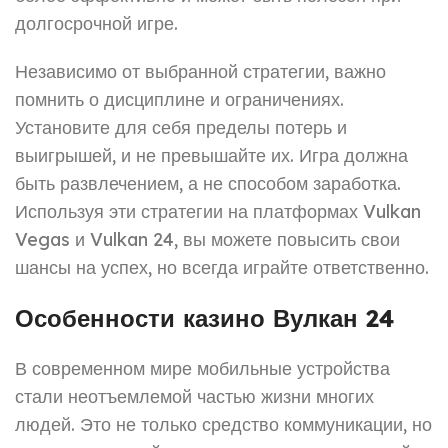
долгосрочной игре.
Независимо от выбранной стратегии, важно
помнить о дисциплине и ограничениях.
Установите для себя пределы потерь и
выигрышей, и не превышайте их. Игра должна
быть развлечением, а не способом заработка.
Используя эти стратегии на платформах Vulkan
Vegas и Vulkan 24, вы можете повысить свои
шансы на успех, но всегда играйте ответственно.
Особенности казино Вулкан 24
В современном мире мобильные устройства
стали неотъемлемой частью жизни многих
людей. Это не только средство коммуникации, но