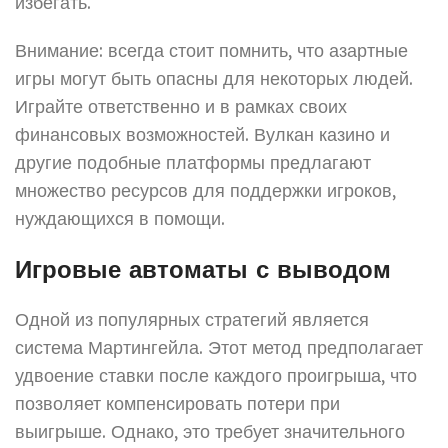
избегать.
Внимание: всегда стоит помнить, что азартные
игры могут быть опасны для некоторых людей.
Играйте ответственно и в рамках своих
финансовых возможностей. Вулкан казино и
другие подобные платформы предлагают
множество ресурсов для поддержки игроков,
нуждающихся в помощи.
Игровые автоматы с выводом
Одной из популярных стратегий является
система Мартингейла. Этот метод предполагает
удвоение ставки после каждого проигрыша, что
позволяет компенсировать потери при
выигрыше. Однако, это требует значительного