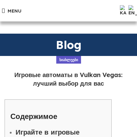
MENU
Blog
ᲡᲘᲐᲮᲚᲔᲔᲑᲘ
Игровые автоматы в Vulkan Vegas:
лучший выбор для вас
Содержимое
Играйте в игровые