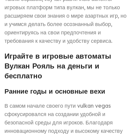
игровых платформ типа вулкан, мы не только
расширяем свои знания о мире азартных игр, но
и учимся делать более осознанный выбор,
ориентируясь на свои предпочтения и
требования к качеству и удобству сервиса.
Играйте в игровые автоматы
Вулкан Рояль на деньги и
бесплатно
Ранние годы и основные вехи
В самом начале своего пути vulkan vegas
сфокусировался на создании удобной и
безопасной среды для игроков. Благодаря
инновационному подходу и высокому качеству