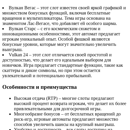
Вулкан Вегас – этот слот известен своей яркой графикой и
множеством бонусных функций, включая бесплатные
вращения и мультипликаторы. Тема игры основана на
знаменитом Лас-Вегасе, что добавляет ей особого шарма.
Вулкан Старс – с его космическим сюжетом и
инновационными особенностями, этот автомат предлагает
игрокам уникальный опыт. Особой фишкой являются
бонусные уровни, которые могут значительно увеличить
выигрыш.
Vulkan 24 – этот слот отличается своей простотой и
доступностью, что делает его идеальным выбором для
новичков. Игра предлагает стандартные функции, такие как
скаттеры и дикие символы, но при этом остается
увлекательной и потенциально прибыльной.
Особенности и преимущества
Высокая отдача (RTP) – многие слоты предлагают
высокий процент возврата игрокам, что делает их более
привлекательными для долгосрочной игры.
Многообразие бонусов – от бесплатных вращений до
риск-игр, игровые автоматы предлагают множество
способов увеличить шансы на крупный выигрыш.
Удобство и доступность – все слоты доступны на