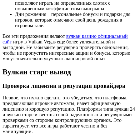
позволяют играть на определенных слотах с
повышенным коэффициентом выигрыша.
Дни рождения – персональные бонусы и подарки для
игроков, которые отмечают свой день рождения в
игровом зале.
Все эти предложения делают
вулкан казино официальный
сайт
игру в Vulkan Vegas еще более увлекательной и
выгодной. Не забывайте регулярно проверять обновления,
чтобы не пропустить интересные акции и бонусы, которые
могут значительно улучшить ваш игровой опыт.
Вулкан старс вывод
Проверка лицензии и репутации провайдера
Первое, что нужно сделать, это убедиться, что платформа,
предлагающая игровые автоматы, имеет официальную
лицензию и хорошую репутацию. Платформы типа вулкан 24
и вулкан старс известны своей надежностью и регулярными
проверками со стороны контролирующих органов. Это
гарантирует, что все игры работают честно и без
манипуляций.