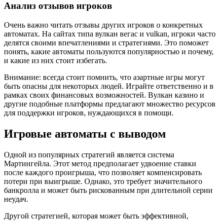
Анализ отзывов игроков
Очень важно читать отзывы других игроков о конкретных
автоматах. На сайтах типа вулкан вегас и vulkan, игроки часто
делятся своими впечатлениями и стратегиями. Это поможет
понять, какие автоматы пользуются популярностью и почему,
и какие из них стоит избегать.
Внимание: всегда стоит помнить, что азартные игры могут
быть опасны для некоторых людей. Играйте ответственно и в
рамках своих финансовых возможностей. Вулкан казино и
другие подобные платформы предлагают множество ресурсов
для поддержки игроков, нуждающихся в помощи.
Игровые автоматы с выводом
Одной из популярных стратегий является система
Мартингейла. Этот метод предполагает удвоение ставки
после каждого проигрыша, что позволяет компенсировать
потери при выигрыше. Однако, это требует значительного
банкролла и может быть рискованным при длительной серии
неудач.
Другой стратегией, которая может быть эффективной,