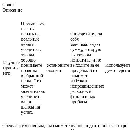
Совет
Описание
Прежде чем
начать
играть на
Определите для
реальные
себя
деньги,
максимальную
убедитесь,
сумму, которую
что вы
вы готовы
хорошо
потратить, и не
Изучите
понимаете
Установите
выходите за ее
Используйт
правила
правила
бюджет
пределы. Это
демо-верси
игр
выбранной
поможет
игры. Это
избежать
может
непредвиденных
значительно
расходов и
увеличить
финансовых
ваши
проблем.
шансы на
успех.
Следуя этим советам, вы сможете лучше подготовиться к игре