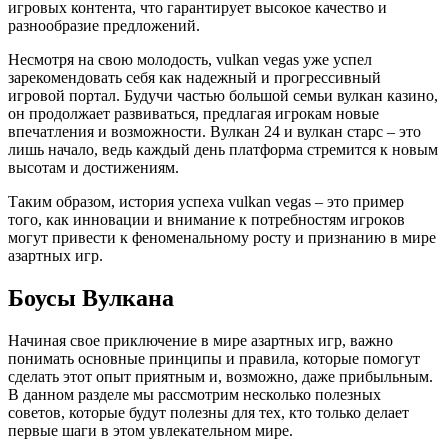
игровых контента, что гарантирует высокое качество и
разнообразие предложений.
Несмотря на свою молодость, vulkan vegas уже успел
зарекомендовать себя как надежный и прогрессивный
игровой портал. Будучи частью большой семьи вулкан казино,
он продолжает развиваться, предлагая игрокам новые
впечатления и возможности. Вулкан 24 и вулкан старс – это
лишь начало, ведь каждый день платформа стремится к новым
высотам и достижениям.
Таким образом, история успеха vulkan vegas – это пример
того, как инновации и внимание к потребностям игроков
могут привести к феноменальному росту и признанию в мире
азартных игр.
Боусы Вулкана
Начиная свое приключение в мире азартных игр, важно
понимать основные принципы и правила, которые помогут
сделать этот опыт приятным и, возможно, даже прибыльным.
В данном разделе мы рассмотрим несколько полезных
советов, которые будут полезны для тех, кто только делает
первые шаги в этом увлекательном мире.