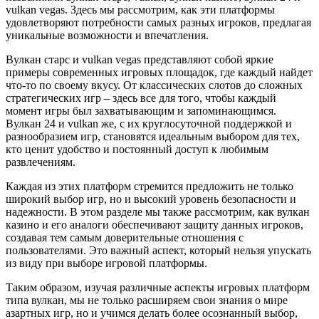
vulkan vegas. Здесь мы рассмотрим, как эти платформы
удовлетворяют потребности самых разных игроков, предлагая
уникальные возможности и впечатления.
Вулкан старс и vulkan vegas представляют собой яркие
примеры современных игровых площадок, где каждый найдет
что-то по своему вкусу. От классических слотов до сложных
стратегических игр – здесь все для того, чтобы каждый
момент игры был захватывающим и запоминающимся.
Вулкан 24 и vulkan же, с их круглосуточной поддержкой и
разнообразием игр, становятся идеальным выбором для тех,
кто ценит удобство и постоянный доступ к любимым
развлечениям.
Каждая из этих платформ стремится предложить не только
широкий выбор игр, но и высокий уровень безопасности и
надежности. В этом разделе мы также рассмотрим, как вулкан
казино и его аналоги обеспечивают защиту данных игроков,
создавая тем самым доверительные отношения с
пользователями. Это важный аспект, который нельзя упускать
из виду при выборе игровой платформы.
Таким образом, изучая различные аспекты игровых платформ
типа вулкан, мы не только расширяем свои знания о мире
азартных игр, но и учимся делать более осознанный выбор,