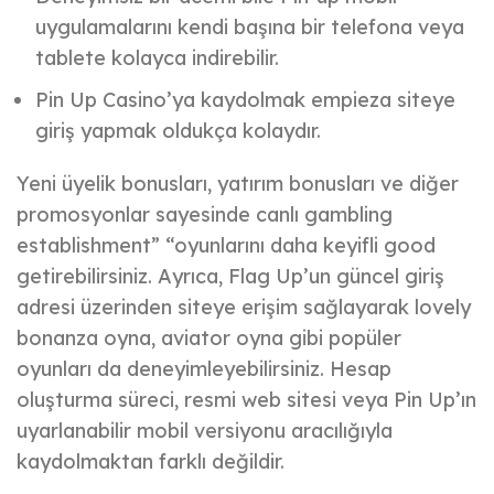
uygulamalarını kendi başına bir telefona veya
tablete kolayca indirebilir.
Pin Up Casino’ya kaydolmak empieza siteye
giriş yapmak oldukça kolaydır.
Yeni üyelik bonusları, yatırım bonusları ve diğer
promosyonlar sayesinde canlı gambling
establishment” “oyunlarını daha keyifli good
getirebilirsiniz. Ayrıca, Flag Up’un güncel giriş
adresi üzerinden siteye erişim sağlayarak lovely
bonanza oyna, aviator oyna gibi popüler
oyunları da deneyimleyebilirsiniz. Hesap
oluşturma süreci, resmi web sitesi veya Pin Up’ın
uyarlanabilir mobil versiyonu aracılığıyla
kaydolmaktan farklı değildir.