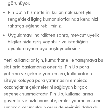
görünüyor.
Pin Up’ın hizmetlerini kullanmak suretiyle,
tenge’deki ilginç kumar slotlarında kendinizi
rahatça eğlendirebilirsiniz.
Uygulamayı indirdikten sonra, mevcut üyelik
bilgilerinizle giriş yapabilir ve istediğiniz
oyunları oynamaya başlayabilirsiniz.
Yeni kullanıcılar için, kumarhane ile tanışmaya bu
slotlarla başlamanızı öneririz. Pin Up para
yatırma ve çekme yöntemleri, kullanıcıların
siteye kolayca para yatırmasını empieza
kazançlarını çekmelerini sağlayan birçok
seçenek sunmaktadır. Pin Up, kullanıcılarına
güvenilir ve hızlı finansal işlemler yapma imkanı
sunarak, oyuncuların oyun deneyimini daha da