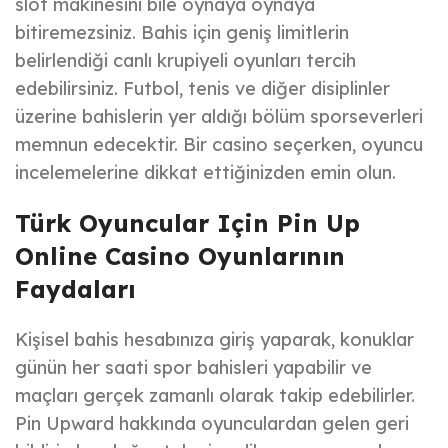
slot makinesini bile oynaya oynaya
bitiremezsiniz. Bahis için geniş limitlerin
belirlendiği canlı krupiyeli oyunları tercih
edebilirsiniz. Futbol, ​​tenis ve diğer disiplinler
üzerine bahislerin yer aldığı bölüm sporseverleri
memnun edecektir. Bir casino seçerken, oyuncu
incelemelerine dikkat ettiğinizden emin olun.
Türk Oyuncular Için Pin Up
Online Casino Oyunlarının
Faydaları
Kişisel bahis hesabınıza giriş yaparak, konuklar
günün her saati spor bahisleri yapabilir ve
maçları gerçek zamanlı olarak takip edebilirler.
Pin Upward hakkında oyunculardan gelen geri