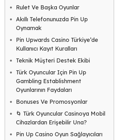
Rulet Ve Başka Oyunlar
Akıllı Telefonunuzda Pin Up
Oynamak
Pin Upwards Casino Türkiye’de
Kullanıcı Kayıt Kuralları
Teknik Müşteri Destek Ekibi
Türk Oyuncular Için Pin Up
Gambling Establishment
Oyunlarının Faydaları
Bonuses Ve Promosyonlar
🌀 Türk Oyuncular Casinoya Mobil
Cihazlardan Erişebilir Una?
Pin Up Casino Oyun Sağlayıcıları