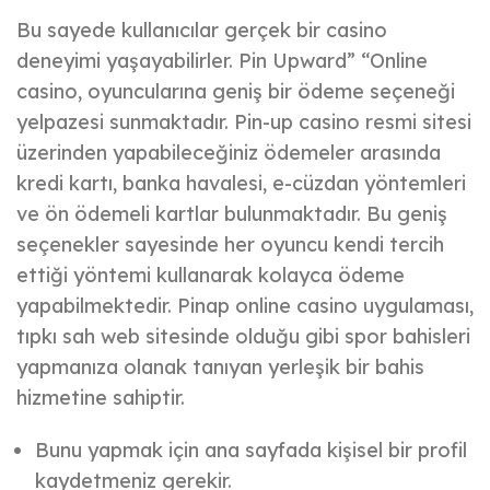
Bu sayede kullanıcılar gerçek bir casino
deneyimi yaşayabilirler. Pin Upward” “Online
casino, oyuncularına geniş bir ödeme seçeneği
yelpazesi sunmaktadır. Pin-up casino resmi sitesi
üzerinden yapabileceğiniz ödemeler arasında
kredi kartı, banka havalesi, e-cüzdan yöntemleri
ve ön ödemeli kartlar bulunmaktadır. Bu geniş
seçenekler sayesinde her oyuncu kendi tercih
ettiği yöntemi kullanarak kolayca ödeme
yapabilmektedir. Pinap online casino uygulaması,
tıpkı sah web sitesinde olduğu gibi spor bahisleri
yapmanıza olanak tanıyan yerleşik bir bahis
hizmetine sahiptir.
Bunu yapmak için ana sayfada kişisel bir profil
kaydetmeniz gerekir.