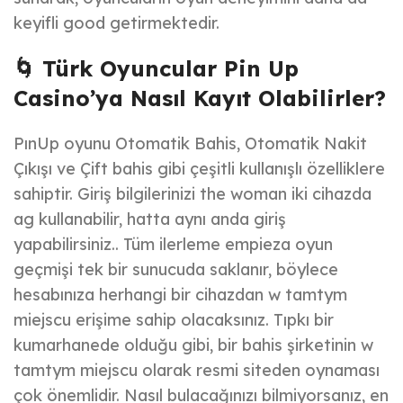
keyifli good getirmektedir.
🌀 Türk Oyuncular Pin Up
Casino’ya Nasıl Kayıt Olabilirler?
PınUp oyunu Otomatik Bahis, Otomatik Nakit
Çıkışı ve Çift bahis gibi çeşitli kullanışlı özelliklere
sahiptir. Giriş bilgilerinizi the woman iki cihazda
ag kullanabilir, hatta aynı anda giriş
yapabilirsiniz.. Tüm ilerleme empieza oyun
geçmişi tek bir sunucuda saklanır, böylece
hesabınıza herhangi bir cihazdan w tamtym
miejscu erişime sahip olacaksınız. Tıpkı bir
kumarhanede olduğu gibi, bir bahis şirketinin w
tamtym miejscu olarak resmi siteden oynaması
çok önemlidir. Nasıl bulacağınızı bilmiyorsanız, en