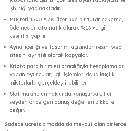
Novomatic gibi birçok ünlü oyun sağlayıcısı ile
işbirliği yapmaktadır.
Müşteri 1500 AZN üzerinde bir tutar çekerse,
ödemeden otomatik olarak %13 vergi
kesintisi yapılır.
Ayna, içeriği ve tasarımı açısından resmî web
sitesini ayrıntılı olarak kopyalar.
Kripto para birimleri aracılığıyla hesaplamalar
yapan oyuncular, ilgili işlemleri daha küçük
miktarlarla gerçekleştirebilirler.
Slot makineleri hakkında konuşursak, her
şeyden önce geri dönüş değerleri dikkate
değer.
Sadece ücretsiz modda da mevcut olan binlerce