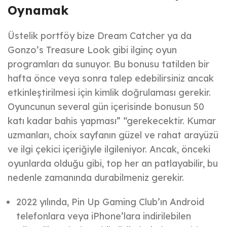
Oynamak
Üstelik portföy bize Dream Catcher ya da
Gonzo’s Treasure Look gibi ilginç oyun
programları da sunuyor. Bu bonusu tatilden bir
hafta önce veya sonra talep edebilirsiniz ancak
etkinleştirilmesi için kimlik doğrulaması gerekir.
Oyuncunun several gün içerisinde bonusun 50
katı kadar bahis yapması” “gerekecektir. Kumar
uzmanları, choix sayfanın güzel ve rahat arayüzü
ve ilgi çekici içeriğiyle ilgileniyor. Ancak, önceki
oyunlarda olduğu gibi, top her an patlayabilir, bu
nedenle zamanında durabilmeniz gerekir.
2022 yılında, Pin Up Gaming Club’ın Android
telefonlara veya iPhone’lara indirilebilen