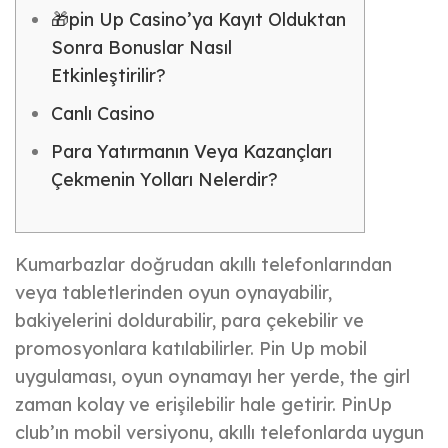
🎁pin Up Casino’ya Kayıt Olduktan
Sonra Bonuslar Nasıl
Etkinleştirilir?
Canlı Casino
Para Yatırmanın Veya Kazançları
Çekmenin Yolları Nelerdir?
Kumarbazlar doğrudan akıllı telefonlarından
veya tabletlerinden oyun oynayabilir,
bakiyelerini doldurabilir, para çekebilir ve
promosyonlara katılabilirler. Pin Up mobil
uygulaması, oyun oynamayı her yerde, the girl
zaman kolay ve erişilebilir hale getirir. PinUp
club’ın mobil versiyonu, akıllı telefonlarda uygun