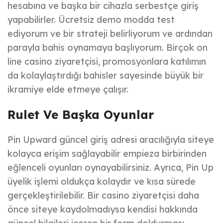
hesabına ve başka bir cihazla serbestçe giriş
yapabilirler. Ücretsiz demo modda test
ediyorum ve bir strateji belirliyorum ve ardından
parayla bahis oynamaya başlıyorum. Birçok on
line casino ziyaretçisi, promosyonlara katılımın
da kolaylaştırdığı bahisler sayesinde büyük bir
ikramiye elde etmeye çalışır.
Rulet Ve Başka Oyunlar
Pin Upward güncel giriş adresi aracılığıyla siteye
kolayca erişim sağlayabilir empieza birbirinden
eğlenceli oyunları oynayabilirsiniz. Ayrıca, Pin Up
üyelik işlemi oldukça kolaydır ve kısa sürede
gerçekleştirilebilir. Bir casino ziyaretçisi daha
önce siteye kaydolmadıysa kendisi hakkında