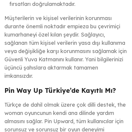
fırsatları doğrulamaktadır.
Müşterilerin ve kişisel verilerinin korunması
durante önemli noktadır empieza bu çevrimiçi
kumarhaneyi özel kılan şeydir. Sağlayıcı,
sağlanan tüm kişisel verilerin yasa dışı kullanıma
veya değişikliğe karşı korunmasını sağlamak için
Güvenli Yuva Katmanını kullanır. Yani bilgilerinizi
üçüncü şahıslara aktarmak tamamen
imkansızdır.
Pin Way Up Türkiye’de Kayıtlı Mı?
Türkçe de dahil olmak üzere çok dilli destek, the
woman oyuncunun kendi ana dilinde yardım
almasını sağlar. Pin Upward, tüm kullanıcılar için
sorunsuz ve sorunsuz bir oyun deneyimi