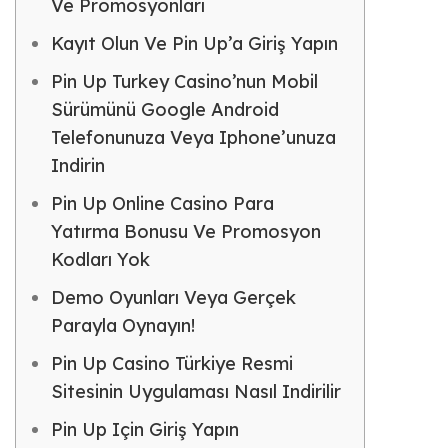
Ve Promosyonları
Kayıt Olun Ve Pin Up’a Giriş Yapın
Pin Up Turkey Casino’nun Mobil
Sürümünü Google Android
Telefonunuza Veya Iphone’unuza
Indirin
Pin Up Online Casino Para
Yatırma Bonusu Ve Promosyon
Kodları Yok
Demo Oyunları Veya Gerçek
Parayla Oynayın!
Pin Up Casino Türkiye Resmi
Sitesinin Uygulaması Nasıl Indirilir
Pin Up Için Giriş Yapın