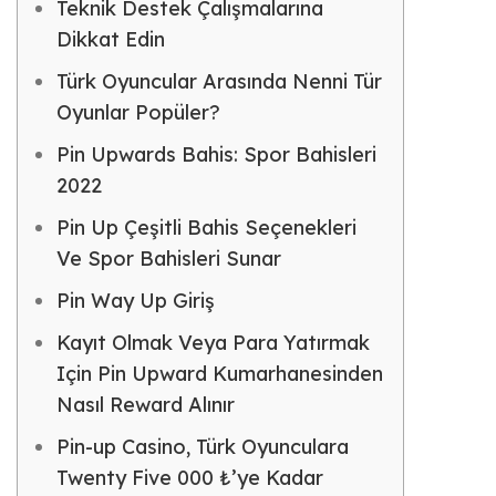
Teknik Destek Çalışmalarına
Dikkat Edin
Türk Oyuncular Arasında Nenni Tür
Oyunlar Popüler?
Pin Upwards Bahis: Spor Bahisleri
2022
Pin Up Çeşitli Bahis Seçenekleri
Ve Spor Bahisleri Sunar
Pin Way Up Giriş
Kayıt Olmak Veya Para Yatırmak
Için Pin Upward Kumarhanesinden
Nasıl Reward Alınır
Pin-up Casino, Türk Oyunculara
Twenty Five 000 ₺’ye Kadar