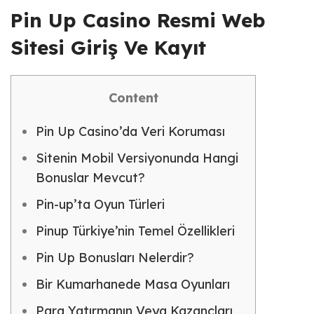
Pin Up Casino Resmi Web
Sitesi Giriş Ve Kayıt
Content
Pin Up Casino’da Veri Koruması
Sitenin Mobil Versiyonunda Hangi
Bonuslar Mevcut?
Pin-up’ta Oyun Türleri
Pinup Türkiye’nin Temel Özellikleri
Pin Up Bonusları Nelerdir?
Bir Kumarhanede Masa Oyunları
Para Yatırmanın Veya Kazançları