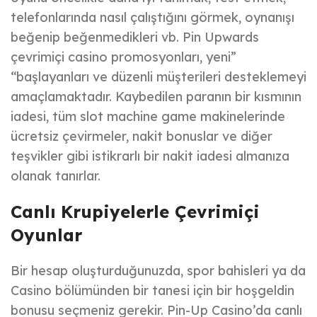
telefonlarında nasıl çalıştığını görmek, oynanışı
beğenip beğenmedikleri vb. Pin Upwards
çevrimiçi casino promosyonları, yeni”
“başlayanları ve düzenli müşterileri desteklemeyi
amaçlamaktadır. Kaybedilen paranın bir kısmının
iadesi, tüm slot machine game makinelerinde
ücretsiz çevirmeler, nakit bonuslar ve diğer
teşvikler gibi istikrarlı bir nakit iadesi almanıza
olanak tanırlar.
Canlı Krupiyelerle Çevrimiçi
Oyunlar
Bir hesap oluşturduğunuzda, spor bahisleri ya da
Casino bölümünden bir tanesi için bir hoşgeldin
bonusu seçmeniz gerekir. Pin-Up Casino’da canlı