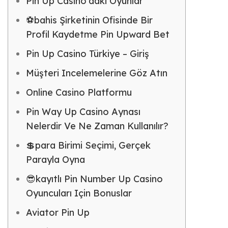
Pin Up Casino’daki Oyunlar
⚽️bahis Şirketinin Ofisinde Bir
Profil Kaydetme Pin Upward Bet
Pin Up Casino Türkiye – Giriş
Müşteri Incelemelerine Göz Atın
Online Casino Platformu
Pin Way Up Casino Aynası
Nelerdir Ve Ne Zaman Kullanılır?
💲para Birimi Seçimi, Gerçek
Parayla Oyna
😎kayıtlı Pin Number Up Casino
Oyuncuları Için Bonuslar
Aviator Pin Up