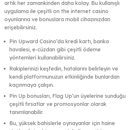
artık her zamankinden daha kolay. Bu kullanışlı
uygulama ile çeşitli on the internet casino
oyunlarına ve bonuslara mobil cihazınızdan
erişebilirsiniz.
Pin Upward Casino’da kredi kartı, banka
havalesi, e-cüzdan gibi çeşitli ödeme
yöntemleri kullanabilirsiniz.
Rakiplerinizi keşfedin, hatalarını belirleyin ve
kendi platformunuzun etkinliğinde bunlardan
kaçınmaya çalışın.
Pin Up bonusları, Flag Up’un üyelerine sunduğu
çeşitli fırsatlar ve promosyonlar olarak
tanımlanabilir.
Bu, yüksek bahislerle oynayanlar için haine