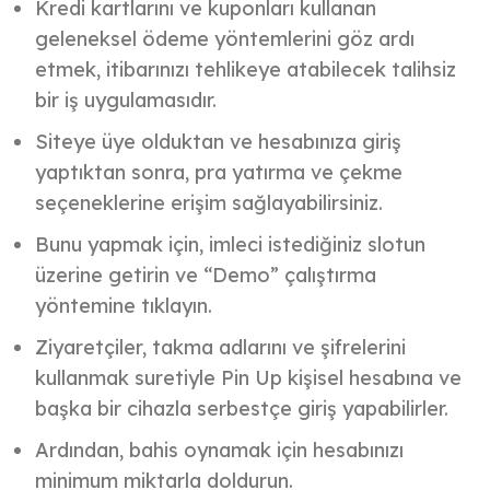
Kredi kartlarını ve kuponları kullanan
geleneksel ödeme yöntemlerini göz ardı
etmek, itibarınızı tehlikeye atabilecek talihsiz
bir iş uygulamasıdır.
Siteye üye olduktan ve hesabınıza giriş
yaptıktan sonra, pra yatırma ve çekme
seçeneklerine erişim sağlayabilirsiniz.
Bunu yapmak için, imleci istediğiniz slotun
üzerine getirin ve “Demo” çalıştırma
yöntemine tıklayın.
Ziyaretçiler, takma adlarını ve şifrelerini
kullanmak suretiyle Pin Up kişisel hesabına ve
başka bir cihazla serbestçe giriş yapabilirler.
Ardından, bahis oynamak için hesabınızı
minimum miktarla doldurun.