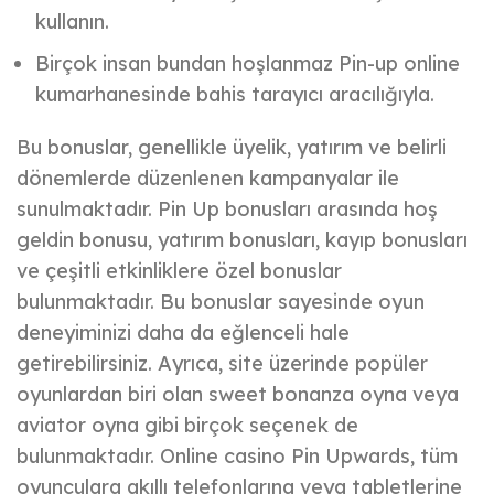
kullanın.
Birçok insan bundan hoşlanmaz Pin-up online
kumarhanesinde bahis tarayıcı aracılığıyla.
Bu bonuslar, genellikle üyelik, yatırım ve belirli
dönemlerde düzenlenen kampanyalar ile
sunulmaktadır. Pin Up bonusları arasında hoş
geldin bonusu, yatırım bonusları, kayıp bonusları
ve çeşitli etkinliklere özel bonuslar
bulunmaktadır. Bu bonuslar sayesinde oyun
deneyiminizi daha da eğlenceli hale
getirebilirsiniz. Ayrıca, site üzerinde popüler
oyunlardan biri olan sweet bonanza oyna veya
aviator oyna gibi birçok seçenek de
bulunmaktadır. Online casino Pin Upwards, tüm
oyunculara akıllı telefonlarına veya tabletlerine