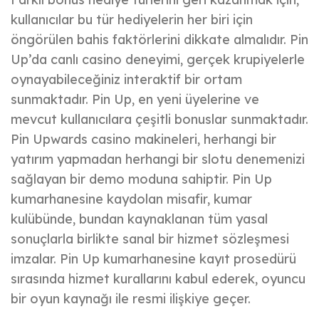
kullanıcılar bu tür hediyelerin her biri için
öngörülen bahis faktörlerini dikkate almalıdır. Pin
Up’da canlı casino deneyimi, gerçek krupiyelerle
oynayabileceğiniz interaktif bir ortam
sunmaktadır. Pin Up, en yeni üyelerine ve
mevcut kullanıcılara çeşitli bonuslar sunmaktadır.
Pin Upwards casino makineleri, herhangi bir
yatırım yapmadan herhangi bir slotu denemenizi
sağlayan bir demo moduna sahiptir. Pin Up
kumarhanesine kaydolan misafir, kumar
kulübünde, bundan kaynaklanan tüm yasal
sonuçlarla birlikte sanal bir hizmet sözleşmesi
imzalar. Pin Up kumarhanesine kayıt prosedürü
sırasında hizmet kurallarını kabul ederek, oyuncu
bir oyun kaynağı ile resmi ilişkiye geçer.