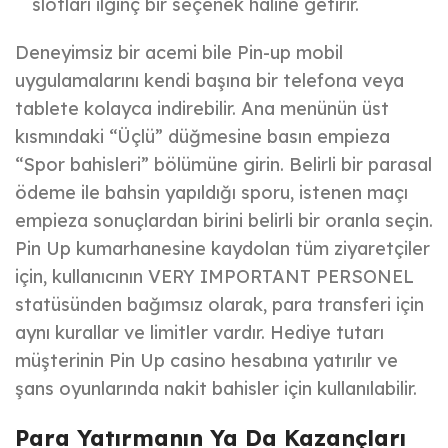
slotları ilginç bir seçenek haline getirir.
Deneyimsiz bir acemi bile Pin-up mobil
uygulamalarını kendi başına bir telefona veya
tablete kolayca indirebilir. Ana menünün üst
kısmındaki “Üçlü” düğmesine basın empieza
“Spor bahisleri” bölümüne girin. Belirli bir parasal
ödeme ile bahsin yapıldığı sporu, istenen maçı
empieza sonuçlardan birini belirli bir oranla seçin.
Pin Up kumarhanesine kaydolan tüm ziyaretçiler
için, kullanıcının VERY IMPORTANT PERSONEL
statüsünden bağımsız olarak, para transferi için
aynı kurallar ve limitler vardır. Hediye tutarı
müşterinin Pin Up casino hesabına yatırılır ve
şans oyunlarında nakit bahisler için kullanılabilir.
Para Yatırmanın Ya Da Kazançları