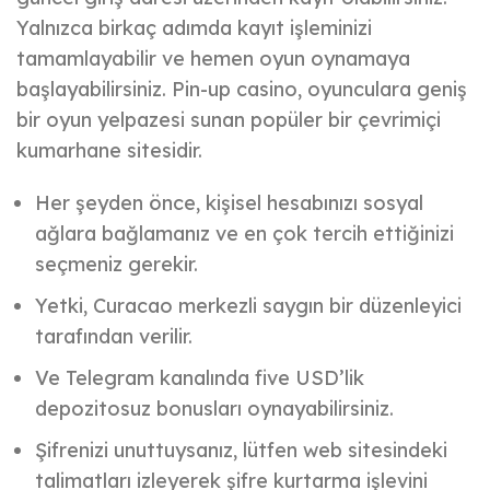
Yalnızca birkaç adımda kayıt işleminizi
tamamlayabilir ve hemen oyun oynamaya
başlayabilirsiniz. Pin-up casino, oyunculara geniş
bir oyun yelpazesi sunan popüler bir çevrimiçi
kumarhane sitesidir.
Her şeyden önce, kişisel hesabınızı sosyal
ağlara bağlamanız ve en çok tercih ettiğinizi
seçmeniz gerekir.
Yetki, Curacao merkezli saygın bir düzenleyici
tarafından verilir.
Ve Telegram kanalında five USD’lik
depozitosuz bonusları oynayabilirsiniz.
Şifrenizi unuttuysanız, lütfen web sitesindeki
talimatları izleyerek şifre kurtarma işlevini