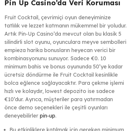
Pin Up Casino’da Veri Koruması
Fruit Cocktail, çevrimiçi oyun deneyiminize
tatlılık ve lezzet katmanın mükemmel bir yoludur.
Artık Pin-Up Casino’da mevcut olan bu klasik 5
silindirli slot oyunu, oyunculara meyve sembolleri
empieza harika bonusların heyecan verici bir
kombinasyonunu sunuyor. Sadece €0. 10
minimum bahis ve bonus oyununda 50’ye kadar
ücretsiz döndürme ile Fruit Cocktail kesinlikle
bolca eğlence sağlayacaktır. Para çekme işlemi
hızlı ve kolaydır, lowest depozito ise sadece
€10’dur. Ayrıca, müşteriler para yatırmadan
önce demo seçenekleri ile çeşitli oyunları
deneyebilirler
pin-up
.
Bu etkinliklere katılmak için gereken minimum