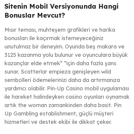
Sitenin Mobil Versiyonunda Hangi
Bonuslar Mevcut?
Mısır teması, muhteşem grafikleri ve harika
bonusları ile kaçırmak istemeyeceğiniz
unutulmaz bir deneyim. Oyunda beş makara ve
3125 kazanma yolu bulunur ve oyunculara büyük
kazançlar elde etmek” “için daha fazla şans
sunar. Scatterlar empieza genişleyen wild
sembolleri ödemelerinizi daha da artırmanıza
yardımcı olabilir. Pin-Up Casino mobil uygulaması
ile hareket halindeyken casino oyunları oynamak
artık the woman zamankinden daha basit. Pin
Up Gambling establishment, güçlü müşteri
hizmetleri ve destek ekibi ile dikkat çeker.