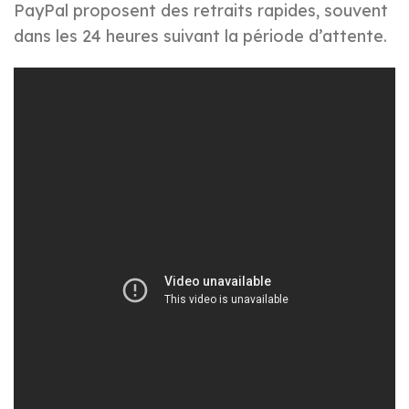
PayPal proposent des retraits rapides, souvent
dans les 24 heures suivant la période d’attente.