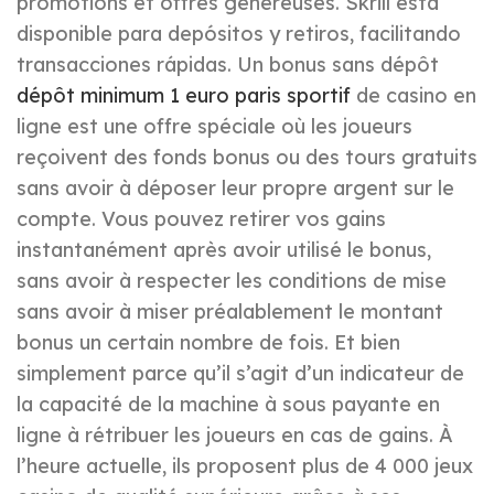
promotions et offres généreuses. Skrill está
disponible para depósitos y retiros, facilitando
transacciones rápidas. Un bonus sans dépôt
dépôt minimum 1 euro paris sportif
de casino en
ligne est une offre spéciale où les joueurs
reçoivent des fonds bonus ou des tours gratuits
sans avoir à déposer leur propre argent sur le
compte. Vous pouvez retirer vos gains
instantanément après avoir utilisé le bonus,
sans avoir à respecter les conditions de mise
sans avoir à miser préalablement le montant
bonus un certain nombre de fois. Et bien
simplement parce qu’il s’agit d’un indicateur de
la capacité de la machine à sous payante en
ligne à rétribuer les joueurs en cas de gains. À
l’heure actuelle, ils proposent plus de 4 000 jeux