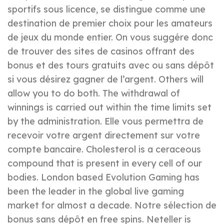
sportifs sous licence, se distingue comme une
destination de premier choix pour les amateurs
de jeux du monde entier. On vous suggére donc
de trouver des sites de casinos offrant des
bonus et des tours gratuits avec ou sans dépôt
si vous désirez gagner de l’argent. Others will
allow you to do both. The withdrawal of
winnings is carried out within the time limits set
by the administration. Elle vous permettra de
recevoir votre argent directement sur votre
compte bancaire. Cholesterol is a ceraceous
compound that is present in every cell of our
bodies. London based Evolution Gaming has
been the leader in the global live gaming
market for almost a decade. Notre sélection de
bonus sans dépôt en free spins. Neteller is