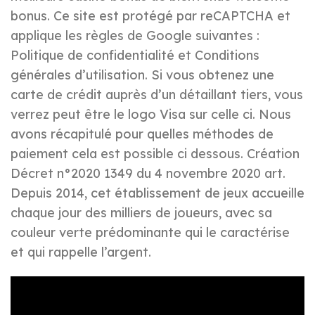
bonus. Ce site est protégé par reCAPTCHA et
applique les règles de Google suivantes :
Politique de confidentialité et Conditions
générales d’utilisation. Si vous obtenez une
carte de crédit auprès d’un détaillant tiers, vous
verrez peut être le logo Visa sur celle ci. Nous
avons récapitulé pour quelles méthodes de
paiement cela est possible ci dessous. Création
Décret n°2020 1349 du 4 novembre 2020 art.
Depuis 2014, cet établissement de jeux accueille
chaque jour des milliers de joueurs, avec sa
couleur verte prédominante qui le caractérise
et qui rappelle l’argent.