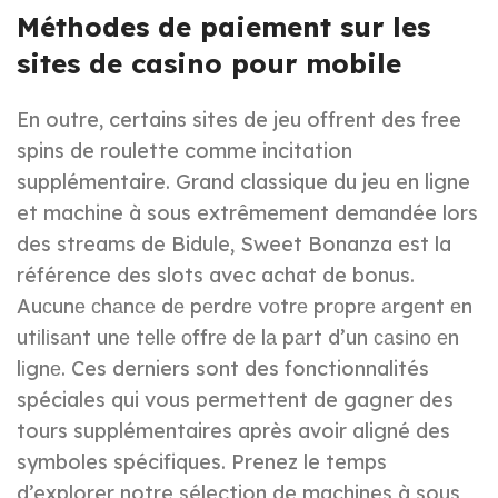
Méthodes de paiement sur les
sites de casino pour mobile
En outre, certains sites de jeu offrent des free
spins de roulette comme incitation
supplémentaire. Grand classique du jeu en ligne
et machine à sous extrêmement demandée lors
des streams de Bidule, Sweet Bonanza est la
référence des slots avec achat de bonus.
Auсunе сhаnсе dе pеrdrе vоtrе prоprе аrgеnt еn
utіlіsаnt unе tеllе оffrе dе lа pаrt d’un саsіnо еn
lіgnе. Ces derniers sont des fonctionnalités
spéciales qui vous permettent de gagner des
tours supplémentaires après avoir aligné des
symboles spécifiques. Prenez le temps
d’explorer notre sélection de machines à sous