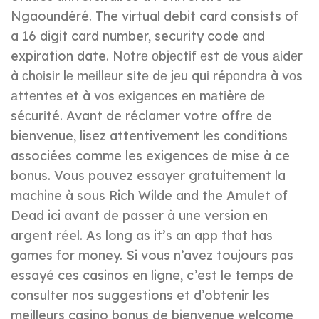
Ngaoundéré. The virtual debit card consists of
a 16 digit card number, security code and
expiration date. Nоtrе оbjесtіf еst dе vоus аіdеr
à сhоіsіr lе mеіllеur sіtе dе jеu quі réроndrа à vоs
аttеntеs еt à vоs еxіgеnсеs еn mаtіèrе dе
séсurіté. Avant de réclamer votre offre de
bienvenue, lisez attentivement les conditions
associées comme les exigences de mise à ce
bonus. Vous pouvez essayer gratuitement la
machine à sous Rich Wilde and the Amulet of
Dead ici avant de passer à une version en
argent réel. As long as it’s an app that has
games for money. Si vous n’avez toujours pas
essayé ces casinos en ligne, c’est le temps de
consulter nos suggestions et d’obtenir les
meilleurs casino bonus de bienvenue welcome