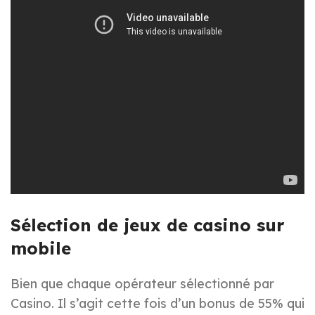
Sélection de jeux de casino sur
mobile
Bien que chaque opérateur sélectionné par
Casino. Il s’agit cette fois d’un bonus de 55% qui