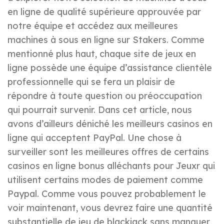
en ligne de qualité supérieure approuvée par
notre équipe et accédez aux meilleures
machines à sous en ligne sur Stakers. Comme
mentionné plus haut, chaque site de jeux en
ligne possède une équipe d’assistance clientèle
professionnelle qui se fera un plaisir de
répondre à toute question ou préoccupation
qui pourrait survenir. Dans cet article, nous
avons d’ailleurs déniché les meilleurs casinos en
ligne qui acceptent PayPal. Une chose à
surveiller sont les meilleures offres de certains
casinos en ligne bonus alléchants pour Jeuxr qui
utilisent certains modes de paiement comme
Paypal. Comme vous pouvez probablement le
voir maintenant, vous devrez faire une quantité
substantielle de jeu de blackjack sans manquer