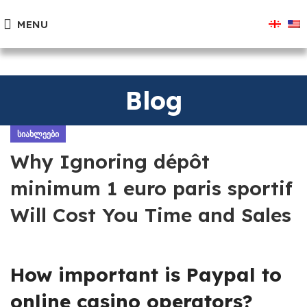
MENU
Blog
ᲡᲘᲐᲮᲚᲔᲔᲑᲘ
Why Ignoring dépôt
minimum 1 euro paris sportif
Will Cost You Time and Sales
How important is Paypal to
online casino operators?