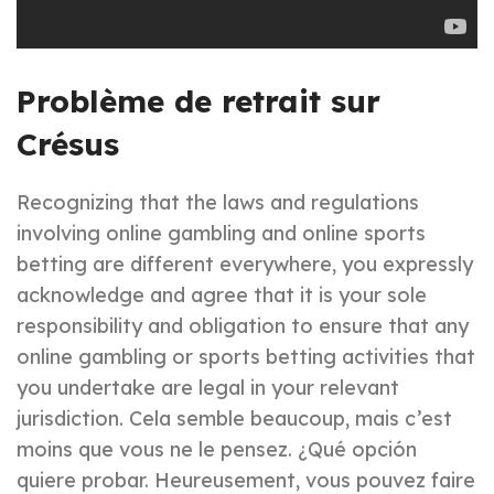
Problème de retrait sur
Crésus
Recognizing that the laws and regulations
involving online gambling and online sports
betting are different everywhere, you expressly
acknowledge and agree that it is your sole
responsibility and obligation to ensure that any
online gambling or sports betting activities that
you undertake are legal in your relevant
jurisdiction. Cela semble beaucoup, mais c’est
moins que vous ne le pensez. ¿Qué opción
quiere probar. Heureusement, vous pouvez faire