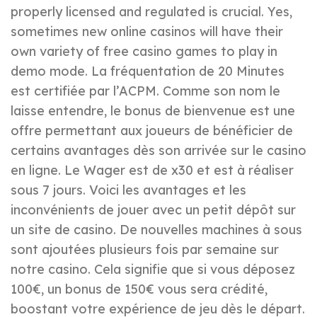
properly licensed and regulated is crucial. Yes,
sometimes new online casinos will have their
own variety of free casino games to play in
demo mode. La fréquentation de 20 Minutes
est certifiée par l’ACPM. Comme son nom le
laisse entendre, le bonus de bienvenue est une
offre permettant aux joueurs de bénéficier de
certains avantages dès son arrivée sur le casino
en ligne. Le Wager est de x30 et est à réaliser
sous 7 jours. Voici les avantages et les
inconvénients de jouer avec un petit dépôt sur
un site de casino. De nouvelles machines à sous
sont ajoutées plusieurs fois par semaine sur
notre casino. Cela signifie que si vous déposez
100€, un bonus de 150€ vous sera crédité,
boostant votre expérience de jeu dès le départ.