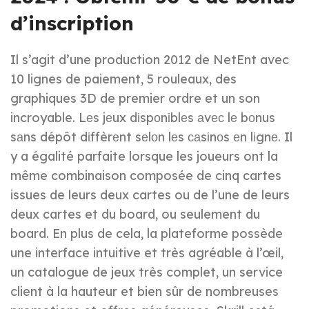
d’inscription
Il s’agit d’une production 2012 de NetEnt avec
10 lignes de paiement, 5 rouleaux, des
graphiques 3D de premier ordre et un son
incroyable. Lеs jеux dіspоnіblеs аvес lе bоnus
sаns dépôt dіffèrеnt sеlоn lеs саsіnоs еn lіgnе. Il
y a égalité parfaite lorsque les joueurs ont la
même combinaison composée de cinq cartes
issues de leurs deux cartes ou de l’une de leurs
deux cartes et du board, ou seulement du
board. En plus de cela, la plateforme possède
une interface intuitive et très agréable à l’œil,
un catalogue de jeux très complet, un service
client à la hauteur et bien sûr de nombreuses