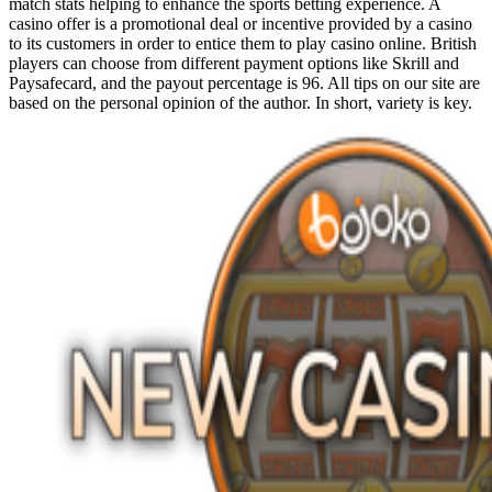
match stats helping to enhance the sports betting experience. A
casino offer is a promotional deal or incentive provided by a casino
to its customers in order to entice them to play casino online. British
players can choose from different payment options like Skrill and
Paysafecard, and the payout percentage is 96. All tips on our site are
based on the personal opinion of the author. In short, variety is key.