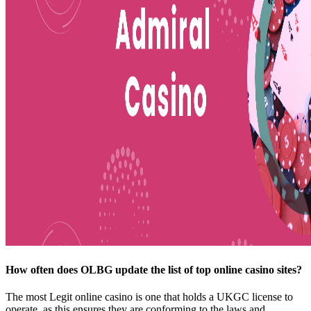
How often does OLBG update the list of top online casino sites?
The most Legit online casino is one that holds a UKGC license to
operate, as this ensures they are conforming to the laws and