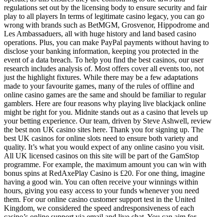
regulations set out by the licensing body to ensure security and fair
play to all players In terms of legitimate casino legacy, you can go
wrong with brands such as BetMGM, Grosvenor, Hippodrome and
Les Ambassaduers, all with huge history and land based casino
operations. Plus, you can make PayPal payments without having to
disclose your banking information, keeping you protected in the
event of a data breach. To help you find the best casinos, our user
research includes analysis of. Most offers cover all events too, not
just the highlight fixtures. While there may be a few adaptations
made to your favourite games, many of the rules of offline and
online casino games are the same and should be familiar to regular
gamblers. Here are four reasons why playing live blackjack online
might be right for you. Midnite stands out as a casino that levels up
your betting experience. Our team, driven by Steve Ashwell, review
the best non UK casino sites here. Thank you for signing up. The
best UK casinos for online slots need to ensure both variety and
quality. It’s what you would expect of any online casino you visit.
All UK licensed casinos on this site will be part of the GamStop
programme. For example, the maximum amount you can win with
bonus spins at RedAxePlay Casino is £20. For one thing, imagine
having a good win. You can often receive your winnings within
hours, giving you easy access to your funds whenever you need
them. For our online casino customer support test in the United
Kingdom, we considered the speed andresponsiveness of each
casino’s online support via email and live chat. You can aim for