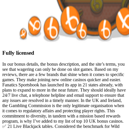
Fully licensed
In our bonus details, the bonus description, and the site’s terms, you
see that wagering can only be done on slot games. Based on my
reviews, there are a few brands that shine when it comes to specific
games. They make joining new online casinos quicker and easier.
Fanatics Sportsbook has launched its app in 21 states already, with
plans to expand to more in the near future. They should ideally have
24/7 live chat, a telephone helpline and email support to ensure that
any issues are resolved in a timely manner. In the UK and Ireland,
the Gambling Commission is the only legitimate organisation when
it comes to regulatory affairs and protecting player rights. This
commitment to diversity, in tandem with a mission based rewards
program, is why I’ve added to my list of top 10 UK bonus casinos.
✅ 21 Live Blackjack tables. Considered the benchmark for Wild