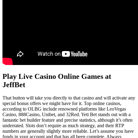
Play Live Casino Online Games at
JeffBet
That button will take you directly to that casino and will activate any
special bonus offers we might have for it. Top online casinos,
according to OLBG include renowned platforms like LeoVegas
Casino, 888Casino, Unibet, and 32Red. Yeti Bet stands out with a
fantastic bet builder feature and precise statistics, although it’s often
underrated. Slots don’t require as much strategy, and their RTP
numbers are generally slightly more reliable. Let’s assume you have
funds in your account and that has all been complete. Always