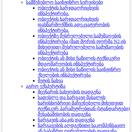
სამშენებლო საინჟინრო სერვისები
ობიექტის ხარჯთაღრიცხვის
ინსპექტირება.
ობიექტის ხარჯთაღრიცხვის
ფასწარმოქმნის ადეკვატურობის
ინსპექტირება.
ობიექტზე შესრულებული სამუშაოების
ინსპექტირება (მათ შორის ფორმა N2-ის
მიხედვით) შესრულებული სამუშაოების
ინსპექტირება
ობიექტის ან მისი ნაწილის ტექნიკური
მდგომარეობის ინსპექტირება
ობიექტის ან მისი ნაწილის საინჟინრო
ქსელების ინსპექტირება
მეტის ნახვა
აგრო ექსპერტიზა
მცენარის სახეობის დადგენა
სათესლე და სარგავი მასალის
ხარისხობრივი მაჩვენებელი მიხედვით
ტექნიკურ პარამეტრებთან (სტანდარტები)
შესაბამისობის დადგენა
ნარგავის ასაკის დადგენა
ნარგავების აღდგენითი საკომპენსაციო
ან საბაზრო ღირებულების დადგენა