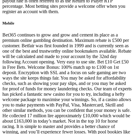
payout rate is often referred to as the Return to Player RTP
percentage. Most betting sites provide a welcome offer when you
register an account with them.
Mobile
Bet365 continues to grow and grow and cement its place as a
premium online gambling destination. Maximum rebate is £500 per
customer. Betfair was first founded in 1999 and is currently seen as
one of the best and trustworthy online bookmakers available. Rebate
will be calculated and made to your account by the 32nd day
following Account opening. Very easy to use site. Bet £10 Get £50
in Free Bets. Welcome Bonus: 100% match up to £100 on 1st
deposit. Encryption with SSL and a focus on safe gaming are two
ways the site keeps things fair. You may be asked for affordability
checks, such as showing your pay slips, and or you may be asked
for proof of funds for money laundering checks. Our team of experts
has picked a fantastic new casino for you to try, including a hefty
welcome package to maximise your winnings. So, if a casino allows
you to make payments with PayPal, Visa, Mastercard, Skrill and
other similar methods, you can be confident that your money is safe.
He collected 17 million lire approximately £10,000 which would be
about £163,000 in today’s market. Not in the top 10 for horse
racing. It is simple to master and provides a better chance of
winning, and you’ll experience fewer losses. With pool bookies like