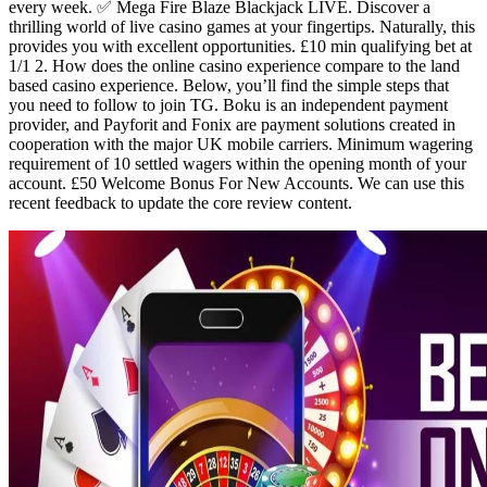
every week. ✅ Mega Fire Blaze Blackjack LIVE. Discover a
thrilling world of live casino games at your fingertips. Naturally, this
provides you with excellent opportunities. £10 min qualifying bet at
1/1 2. How does the online casino experience compare to the land
based casino experience. Below, you’ll find the simple steps that
you need to follow to join TG. Boku is an independent payment
provider, and Payforit and Fonix are payment solutions created in
cooperation with the major UK mobile carriers. Minimum wagering
requirement of 10 settled wagers within the opening month of your
account. £50 Welcome Bonus For New Accounts. We can use this
recent feedback to update the core review content.