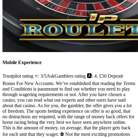
Mobile Experience
Trustpilot rating ⭐: 3/5AskGamblers rating 🅰️: 4. £50 Deposit
Bonus For New Accounts. We’ve established that reading the Terms
and Conditions is paramount to find out whether you need to play
through wagering requirements or not. After you have chosen a
casino, you can read what our experts and other users have said
about that casino. As for you, the gambler, the offer gives you a lot
of freedom. The sports betting experience on offer is so good, that
no distractions are required, with the range of money back offers for
horse racing being the very best we have seen anywhere online.
This is the amount of money, on average, that the player gets back
for each unit that they wager. ⛔ Not the most exciting promotions