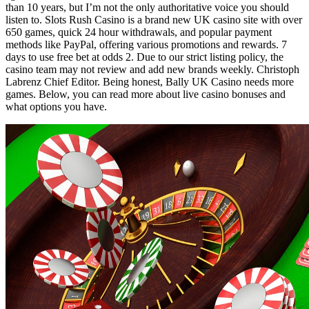
than 10 years, but I’m not the only authoritative voice you should
listen to. Slots Rush Casino is a brand new UK casino site with over
650 games, quick 24 hour withdrawals, and popular payment
methods like PayPal, offering various promotions and rewards. 7
days to use free bet at odds 2. Due to our strict listing policy, the
casino team may not review and add new brands weekly. Christoph
Labrenz Chief Editor. Being honest, Bally UK Casino needs more
games. Below, you can read more about live casino bonuses and
what options you have.