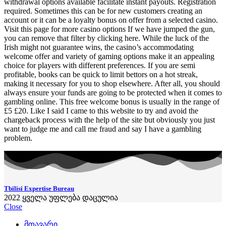
withdrawal options available facilitate instant payouts. Registration
required. Sometimes this can be for new customers creating an
account or it can be a loyalty bonus on offer from a selected casino.
Visit this page for more casino options If we have jumped the gun,
you can remove that filter by clicking here. While the luck of the
Irish might not guarantee wins, the casino’s accommodating
welcome offer and variety of gaming options make it an appealing
choice for players with different preferences. If you are semi
profitable, books can be quick to limit bettors on a hot streak,
making it necessary for you to shop elsewhere. After all, you should
always ensure your funds are going to be protected when it comes to
gambling online. This free welcome bonus is usually in the range of
£5 £20. Like I said I came to this website to try and avoid the
chargeback process with the help of the site but obviously you just
want to judge me and call me fraud and say I have a gambling
problem.
Tbilisi Expertise Bureau
2022
ყველა უფლება დაცულია
Close
მთავარი