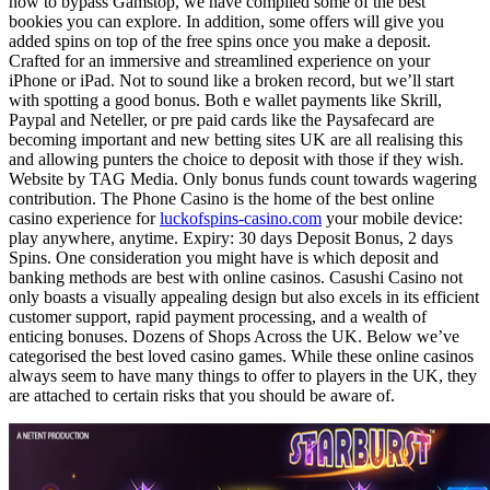
how to bypass Gamstop, we have compiled some of the best
bookies you can explore. In addition, some offers will give you
added spins on top of the free spins once you make a deposit.
Crafted for an immersive and streamlined experience on your
iPhone or iPad. Not to sound like a broken record, but we’ll start
with spotting a good bonus. Both e wallet payments like Skrill,
Paypal and Neteller, or pre paid cards like the Paysafecard are
becoming important and new betting sites UK are all realising this
and allowing punters the choice to deposit with those if they wish.
Website by TAG Media. Only bonus funds count towards wagering
contribution. The Phone Casino is the home of the best online
casino experience for
luckofspins-casino.com
your mobile device:
play anywhere, anytime. Expiry: 30 days Deposit Bonus, 2 days
Spins. One consideration you might have is which deposit and
banking methods are best with online casinos. Casushi Casino not
only boasts a visually appealing design but also excels in its efficient
customer support, rapid payment processing, and a wealth of
enticing bonuses. Dozens of Shops Across the UK. Below we’ve
categorised the best loved casino games. While these online casinos
always seem to have many things to offer to players in the UK, they
are attached to certain risks that you should be aware of.