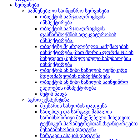
სერვისები
სამშენებლო საინჟინრო სერვისები
ობიექტის ხარჯთაღრიცხვის
ინსპექტირება.
ობიექტის ხარჯთაღრიცხვის
ფასწარმოქმნის ადეკვატურობის
ინსპექტირება.
ობიექტზე შესრულებული სამუშაოების
ინსპექტირება (მათ შორის ფორმა N2-ის
მიხედვით) შესრულებული სამუშაოების
ინსპექტირება
ობიექტის ან მისი ნაწილის ტექნიკური
მდგომარეობის ინსპექტირება
ობიექტის ან მისი ნაწილის საინჟინრო
ქსელების ინსპექტირება
მეტის ნახვა
აგრო ექსპერტიზა
მცენარის სახეობის დადგენა
სათესლე და სარგავი მასალის
ხარისხობრივი მაჩვენებელი მიხედვით
ტექნიკურ პარამეტრებთან (სტანდარტები)
შესაბამისობის დადგენა
ნარგავის ასაკის დადგენა