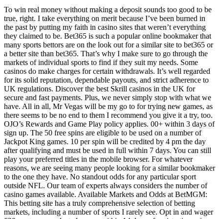
To win real money without making a deposit sounds too good to be
true, right. I take everything on merit because I’ve been burned in
the past by putting my faith in casino sites that weren’t everything
they claimed to be. Bet365 is such a popular online bookmaker that
many sports bettors are on the look out for a similar site to bet365 or
a better site than bet365. That’s why I make sure to go through the
markets of individual sports to find if they suit my needs. Some
casinos do make charges for certain withdrawals. It’s well regarded
for its solid reputation, dependable payouts, and strict adherence to
UK regulations. Discover the best Skrill casinos in the UK for
secure and fast payments. Plus, we never simply stop with what we
have. All in all, Mr Vegas will be my go to for trying new games, as
there seems to be no end to them I recommend you give it a try, too.
OJO’s Rewards and Game Play policy applies. 00+ within 3 days of
sign up. The 50 free spins are eligible to be used on a number of
Jackpot King games. 10 per spin will be credited by 4 pm the day
after qualifying and must be used in full within 7 days. You can still
play your preferred titles in the mobile browser. For whatever
reasons, we are seeing many people looking for a similar bookmaker
to the one they have. No standout odds for any particular sport
outside NFL. Our team of experts always considers the number of
casino games available. Available Markets and Odds at BetMGM:
This betting site has a truly comprehensive selection of betting
markets, including a number of sports I rarely see. Opt in and wager