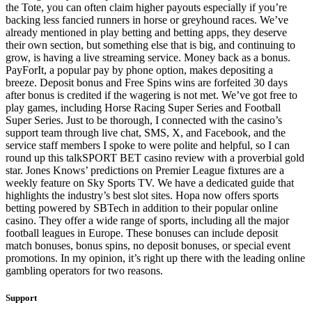
the Tote, you can often claim higher payouts especially if you’re
backing less fancied runners in horse or greyhound races. We’ve
already mentioned in play betting and betting apps, they deserve
their own section, but something else that is big, and continuing to
grow, is having a live streaming service. Money back as a bonus.
PayForIt, a popular pay by phone option, makes depositing a
breeze. Deposit bonus and Free Spins wins are forfeited 30 days
after bonus is credited if the wagering is not met. We’ve got free to
play games, including Horse Racing Super Series and Football
Super Series. Just to be thorough, I connected with the casino’s
support team through live chat, SMS, X, and Facebook, and the
service staff members I spoke to were polite and helpful, so I can
round up this talkSPORT BET casino review with a proverbial gold
star. Jones Knows’ predictions on Premier League fixtures are a
weekly feature on Sky Sports TV. We have a dedicated guide that
highlights the industry’s best slot sites. Hopa now offers sports
betting powered by SBTech in addition to their popular online
casino. They offer a wide range of sports, including all the major
football leagues in Europe. These bonuses can include deposit
match bonuses, bonus spins, no deposit bonuses, or special event
promotions. In my opinion, it’s right up there with the leading online
gambling operators for two reasons.
Support