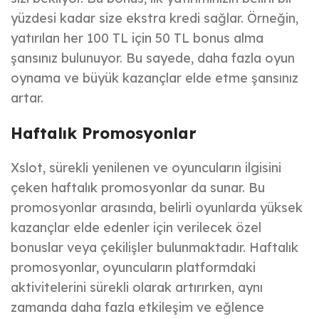
yüzdesi kadar size ekstra kredi sağlar. Örneğin,
yatırılan her 100 TL için 50 TL bonus alma
şansınız bulunuyor. Bu sayede, daha fazla oyun
oynama ve büyük kazançlar elde etme şansınız
artar.
Haftalık Promosyonlar
Xslot, sürekli yenilenen ve oyuncuların ilgisini
çeken haftalık promosyonlar da sunar. Bu
promosyonlar arasında, belirli oyunlarda yüksek
kazançlar elde edenler için verilecek özel
bonuslar veya çekilişler bulunmaktadır. Haftalık
promosyonlar, oyuncuların platformdaki
aktivitelerini sürekli olarak artırırken, aynı
zamanda daha fazla etkileşim ve eğlence