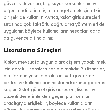
güvenlik duvarları, bilgisayar korsanlarının ve
diğer tehditlerin erişimini engellemek için etkin
bir şekilde kullanılır. Ayrıca, xslot giris süreçleri
sırasında çok faktörlü doğrulama yöntemleri de
uygulanır, böylece kullanıcıların hesapları daha
da güvence altına alınır.
Lisanslama Süreçleri
X slot, mevzuata uygun olarak işlem yapabilmek
için gerekli lisanslara sahip olmalıdır. Bu lisanslar,
platformun yasal olarak faaliyet gösterme
yetkisi ve kullanıcıların haklarını koruma garantisi
sağlar. Xslot güncel giriş adresleri, lisanslı ve
düzenli denetimlerden geçen platformlar
aracılığıyla erişilebilir, böylece kullanıcıların