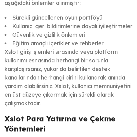
aşağıdaki önlemler alınmıştır:
Sürekli güncellenen oyun portföyü
Kullanıcı geri bildirimlerine dayalı iyileştirmeler
Güvenlik ve gizlilik önlemleri
Eğitim amaçlı içerikler ve rehberler
Xslot giriş işlemleri sırasında veya platform
kullanımı esnasında herhangi bir sorunla
karşılaşırsanız, yukarıda belirtilen destek
kanallarından herhangi birini kullanarak anında
yardım alabilirsiniz. Xslot, kullanıcı memnuniyetini
en üst düzeye çıkarmak için sürekli olarak
çalışmaktadır.
Xslot Para Yatırma ve Çekme
Yöntemleri