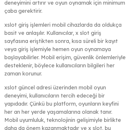
deneyimini artırır ve oyun oynamak için minimum
çaba gerektirir.
xslot giriş işlemleri mobil cihazlarda da oldukça
basit ve anlaşılır. Kullanıcılar, x slot giriş
sayfasına eriştikten sonra, kısa süreli bir kayıt
veya giriş işlemiyle hemen oyun oynamaya
başlayabilirler. Mobil erişim, güvenlik önlemleriyle
desteklenir, böylece kullanıcıların bilgileri her
zaman korunur.
xslot güncel adresi üzerinden mobil oyun
deneyimi, kullanıcıların tercih edeceği bir
yapıdadır. Çünkü bu platform, oyunların keyfini
her an her yerde yaşamalarına olanak tanır.
Mobil uyumluluk, teknolojinin gelişimiyle birlikte
daha da önem kazanmaktadır ve x slot, bu