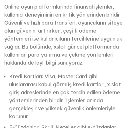
Online oyun platformlarında finansal işlemler,
kullanıcı deneyiminin en kritik yönlerinden biridir.
Güvenli ve hızlı para transferi, oyuncuların siteye
olan güvenini artırırken, çeşitli ödeme
yöntemleri ise kullanıcıların tercihlerine uygunluk
sağlar. Bu bölümde, xslot güncel platformunda
kullanılan para yatırma ve çekme yöntemleri
hakkında detaylı bilgi sunuyoruz.
Kredi Kartları: Visa, MasterCard gibi
uluslararası kabul görmüş kredi kartları, x slot
giriş adreslerinde en çok tercih edilen ödeme
yöntemlerinden biridir. İşlemler anında
gerçekleşir ve yüksek güvenlik önlemleriyle
korunur.
E-Cüzdanlar: Skrill, Neteller gibi e-cüzdanlar,