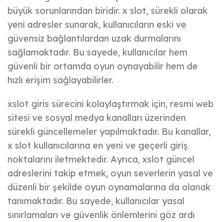
büyük sorunlarından biridir. x slot, sürekli olarak
yeni adresler sunarak, kullanıcıların eski ve
güvensiz bağlantılardan uzak durmalarını
sağlamaktadır. Bu sayede, kullanıcılar hem
güvenli bir ortamda oyun oynayabilir hem de
hızlı erişim sağlayabilirler.
xslot giris sürecini kolaylaştırmak için, resmi web
sitesi ve sosyal medya kanalları üzerinden
sürekli güncellemeler yapılmaktadır. Bu kanallar,
x slot kullanıcılarına en yeni ve geçerli giriş
noktalarını iletmektedir. Ayrıca, xslot güncel
adreslerini takip etmek, oyun severlerin yasal ve
düzenli bir şekilde oyun oynamalarına da olanak
tanımaktadır. Bu sayede, kullanıcılar yasal
sınırlamaları ve güvenlik önlemlerini göz ardı