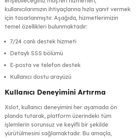
erişebileceğiniz müşteri hizmetleri,
kullanıcılarımızın ihtiyaçlarına hızla yanıt vermek
için tasarlanmıştır. Aşağıda, hizmetlerimizin
temel özellikleri bulunmaktadır:
7/24 canlı destek hizmeti
Detaylı SSS bölümü
E-posta ve telefon destek
Kullanıcı dostu arayüzü
Kullanıcı Deneyimini Artırma
Xslot, kullanıcı deneyimini her aşamada ön
planda tutarak, platform üzerindeki tüm
işlemlerin sorunsuz ve keyifli bir şekilde
yürütülmesini sağlamaktadır. Bu amaçla,