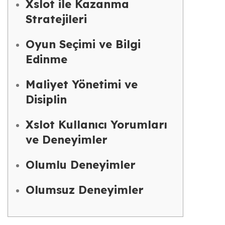
Xslot ile Kazanma
Stratejileri
Oyun Seçimi ve Bilgi
Edinme
Maliyet Yönetimi ve
Disiplin
Xslot Kullanıcı Yorumları
ve Deneyimler
Olumlu Deneyimler
Olumsuz Deneyimler