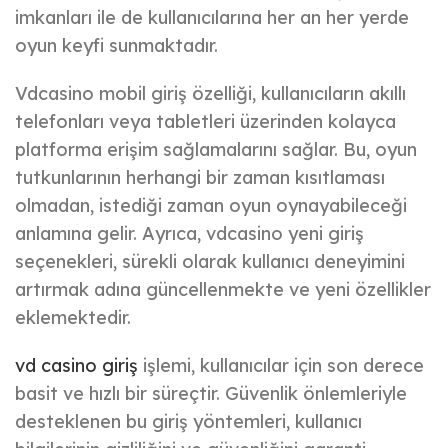
imkanları ile de kullanıcılarına her an her yerde
oyun keyfi sunmaktadır.
Vdcasino mobil giriş özelliği, kullanıcıların akıllı
telefonları veya tabletleri üzerinden kolayca
platforma erişim sağlamalarını sağlar. Bu, oyun
tutkunlarının herhangi bir zaman kısıtlaması
olmadan, istediği zaman oyun oynayabileceği
anlamına gelir. Ayrıca, vdcasino yeni giriş
seçenekleri, sürekli olarak kullanıcı deneyimini
artırmak adına güncellenmekte ve yeni özellikler
eklemektedir.
vd casino giriş
işlemi, kullanıcılar için son derece
basit ve hızlı bir süreçtir. Güvenlik önlemleriyle
desteklenen bu giriş yöntemleri, kullanıcı