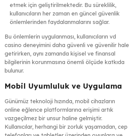
etmek için geliştirilmektedir. Bu süreklilik,
kullanıcıların her zaman en güncel güvenlik
önlemlerinden faydalanmalarını sağlar.
Bu önlemlerin uygulanması, kullanıcıların vd
casino deneyimini daha güvenli ve güvenilir hale
getirirken, aynı zamanda kişisel ve finansal
bilgilerinin korunmasına önemli ölçüde katkıda
bulunur.
Mobil Uyumluluk ve Uygulama
Günümüz teknoloji hızında, mobil cihazların
online eğlence platformlarına erişimi artık
vazgeçilmez bir unsur haline gelmiştir.
Kullanıcılar, herhangi bir zorluk yaşamadan, cep
telefonları ve tabletler üzerinden oyunlara ve