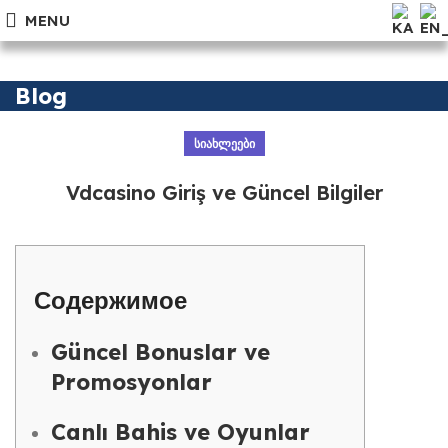
MENU
Blog
ᲡᲘᲐᲮᲚᲔᲔᲑᲘ
Vdcasino Giriş ve Güncel Bilgiler
Содержимое
Güncel Bonuslar ve
Promosyonlar
Canlı Bahis ve Oyunlar