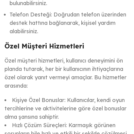
bulunabilirsiniz.
Telefon Desteği: Doğrudan telefon üzerinden
destek hattına bağlanarak, kişisel yardım
alabilirsiniz.
Özel Müşteri Hizmetleri
Özel müşteri hizmetleri, kullanıcı deneyimini ön
planda tutarak, her bir kullanıcının ihtiyaçlarına
özel olarak yanıt vermeyi amaçlar. Bu hizmetler
arasında:
Kişiye Özel Bonuslar: Kullanıcılar, kendi oyun
tercihlerine ve aktivitelerine göre özel bonuslar
alma şansına sahiptir.
Hızlı Çözüm Süreçleri: Karmaşık görünen
sorunların bile hızlı ve etkili bir şekilde çözülmesi