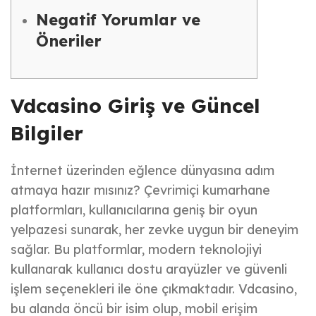
Negatif Yorumlar ve
Öneriler
Vdcasino Giriş ve Güncel
Bilgiler
İnternet üzerinden eğlence dünyasına adım
atmaya hazır mısınız? Çevrimiçi kumarhane
platformları, kullanıcılarına geniş bir oyun
yelpazesi sunarak, her zevke uygun bir deneyim
sağlar. Bu platformlar, modern teknolojiyi
kullanarak kullanıcı dostu arayüzler ve güvenli
işlem seçenekleri ile öne çıkmaktadır. Vdcasino,
bu alanda öncü bir isim olup, mobil erişim