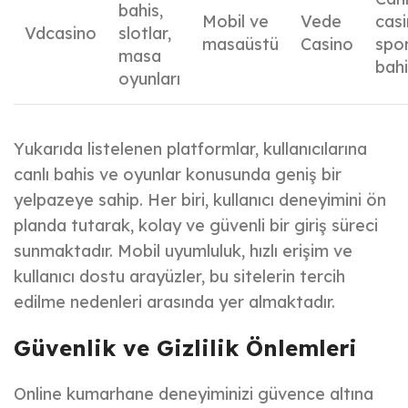
bahis,
Mobil ve
Vede
casi
Vdcasino
slotlar,
masaüstü
Casino
spo
masa
bahi
oyunları
Yukarıda listelenen platformlar, kullanıcılarına
canlı bahis ve oyunlar konusunda geniş bir
yelpazeye sahip. Her biri, kullanıcı deneyimini ön
planda tutarak, kolay ve güvenli bir giriş süreci
sunmaktadır. Mobil uyumluluk, hızlı erişim ve
kullanıcı dostu arayüzler, bu sitelerin tercih
edilme nedenleri arasında yer almaktadır.
Güvenlik ve Gizlilik Önlemleri
Online kumarhane deneyiminizi güvence altına