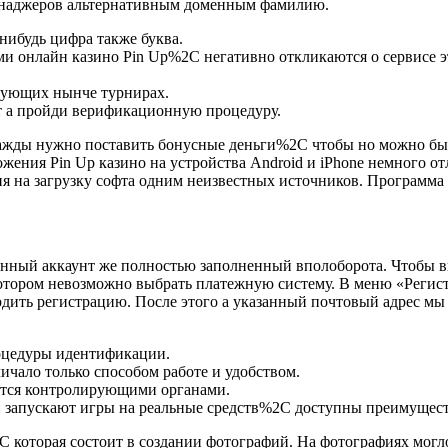
енаджеров альтернативным доменным фамилию.
нибудь цифра также буква.
 онлайн казино Pin Up%2C негативно откликаются о сервисе эт
вующих нынче турнирах.
 а пройди верификационную процедуру.
ды нужно поставить бонусные деньги%2C чтобы но можно был
жения Pin Up казино на устройства Android и iPhone немного от
 на загрузку софта одним неизвестных источников. Программа дл
нный аккаунт же полностью заполненный вполоборота. Чтобы в
котором невозможно выбрать платежную систему. В меню «Регис
ить регистрацию. После этого а указанный почтовый адрес мы 
оцедуры идентификации.
ичало только способом работе и удобством.
уется контролирующими органами.
и запускают игры на реальные средств%2C доступны преимущест
 которая состоит в создании фотографий. На фотографиях могл