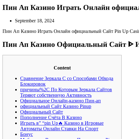
Пин Ап Казино Играть Онлайн официал
September 18, 2024
Пин Ап Казино Играть Онлайн официальный Сайт Pin Up Casi
Пин Ап Казино Официальный Сайт ᐈ Иг
Content
Сравнение Зеркала С со Способами Обхода
Блокировок
причины%2C По Которым Зеркала Сайтов
Теряют собственную Активность
Официальное Онлайн-казино Пин-ап
официальный Сайт Казино Pinup
Официальный Сайт
Пополнение Счёта В Казино
Играть в” “pin Up🔥 Казино в Игровые
Автоматы Онлайн Ставки На Спорт
Бонус