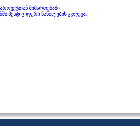
პროექტთან მიმართებაში
ებში პესტიციდური ნაწილების კვლევა.