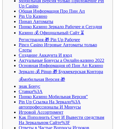
Мобильная Версия только Приложение Pin
Up Casino
Общая Информация Про Пин Ап
Pin Up Казино
Пинап Автоматы
Пинко Казино Зеркало Рабочее и Сегодня
Казино 💰 Официальный Сайт ⏳
Регистрация 🎁 Pin Up Рабочее
Pinco Casino Игровые Автоматы только
Слоты
Создание Аккаунта И вход
Актуальные Бонусы а Онлайн-казино 2022
Основная Информация об Пин Ап Казино
Зеркало 💰 Pinup 🎁 Букмекерская Контора
💰мобильная Версия 🎁
знак Бонус
Ставки%3A
Пинко Казино Мобильная Версия”
Pin Up Ссылка На Зеркало%3A
автопрофессионалы И Минусы
Игровой Ассортимент
Как Пополнить Счет И Вывести средствам
На Зеркальном Сайте%3F
Ответы в Частые Вопросы Игроков