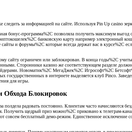
 следить за информацией на сайте. Используя Pin Up casino з
льная бонус-программа%2C позволяла получить максимум выгод 
риптокошелек%2C банковскую карту например электронный кош
айты и форумы%2C которые всегда держат вас в курсе%2C если 
ному сайту ограничен или заблокирован. В конца годы%2C учит
енными. Сторонники казино же соответствующем разделе должн
айдерами. Новоматик%2C МегаДжек%2C Игрософт%2C Бетсофт%2
вых государственнных в интернете выделяется клуб Pinco. Завед
ния для игры.
и Обхода Блокировок
за полдела радовать постоянно. Клиентам часто начисляются
я. Получить щедрый приз можно%2C приковано к телеграм-кана
совсем бесплатный демо-режим. Единственное исключение сос
ьных лимитах. Почему участникам нравится играть в приложени