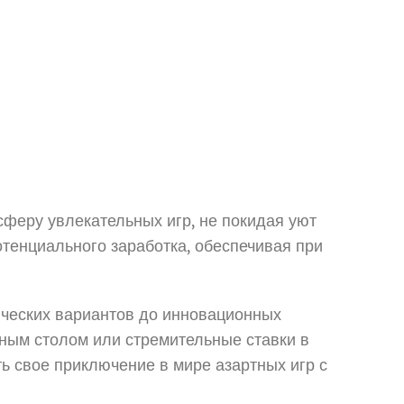
феру увлекательных игр, не покидая уют
отенциального заработка, обеспечивая при
сических вариантов до инновационных
рным столом или стремительные ставки в
ть свое приключение в мире азартных игр с