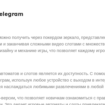
Telegram
ожно получить через покердом зеркало, представлен
ми и заканчивая сложными видео слотами с множеств
изайну и механике игры, что позволяет каждому игрок
томатов и слотов является их доступность. С помощ
грам, используя любое устройство с выходом в интер
ляя наслаждаться любимыми развлечениями в любой 
-версии, что позволяет новичкам ознакомиться с пр
. Это делает игровые автоматы и слоты привлекател