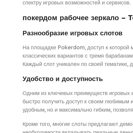
спектру игровых возможностей и сервисов.
покердом рабочее зеркало – 
Разнообразие игровых слотов
На площадке Pokerdom, доступ к которой м
классических вариантов с тремя барабана
Каждый слот уникален по своей тематике, д
Удобство и доступность
Одним из ключевых преимуществ игровых ав
быстро получить доступ к своим любимым и
удобным, но и максимально гибким, позво
Кроме того, многие слоты предлагают демо
необходимости вкладывать реальные деньги