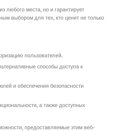
из любого места, но и гарантирует
ым выбором для тех, кто ценит не только
оризацию пользователей.
льтернативные способы доступа к
елей и обеспечения безопасности
кциональности, а также доступных
можности, предоставляемые этим веб-