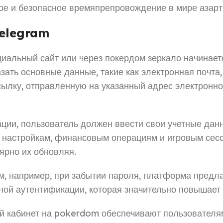
ое и безопасное времяпрепровождение в мире азарт
Telegram
циальный сайт или через покердом зеркало начинае
зать основные данные, такие как электронная почта
ылку, отправленную на указанный адрес электронной
ации, пользователь должен ввести свои учетные дан
 настройкам, финансовым операциям и игровым сесс
ярно их обновляя.
м, например, при забытии пароля, платформа предла
ной аутентификации, которая значительно повышает 
ый кабинет на pokerdom обеспечивают пользователя