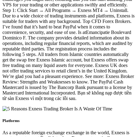
VPS for your trading or other applications swiftly and efficiently.
Step 1: Click Start → All Programs → Exness MT4 → Uninstall.
Due to a wide choice of trading instruments and platforms, Exness is
suitable for traders with any background. Top CFD Forex Brokers.
I’ve found that it’s hard to beat PayPal when it comes to
convenience, security, and ease of use. Is atEmancipatie Boulevard
Dominico F. The company provides detailed information about its
operations, including regular financial reports, which are audited by
reputable third parties. The registration process includes the
following 5 steps. All traders from Islamic countries automatically
get the swap free Exness Islamic account, but Exness offers swap
free trading on many liquid assets for everyone. Exness UK does
not offer trading services to retail client’s in the United Kingdom.
We’re glad you had a pleasant experience. See more: Exness Broker
Review: Strengths and Weaknesses to know. The PayPal Cash
Mastercard is issued by The Bancorp Bank pursuant to a license by
Mastercard International Incorporated. Bạn sẽ không nạp được tiền
từ sàn Exness vì một trong các lỗi sau.
Platforms
As a reputable foreign exchange exchange in the world, Exness is