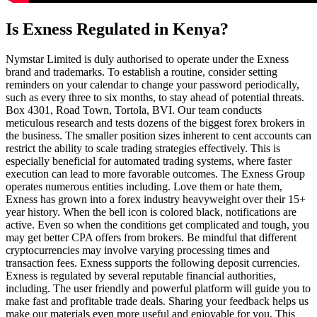
Is Exness Regulated in Kenya?
Nymstar Limited is duly authorised to operate under the Exness
brand and trademarks. To establish a routine, consider setting
reminders on your calendar to change your password periodically,
such as every three to six months, to stay ahead of potential threats.
Box 4301, Road Town, Tortola, BVI. Our team conducts
meticulous research and tests dozens of the biggest forex brokers in
the business. The smaller position sizes inherent to cent accounts can
restrict the ability to scale trading strategies effectively. This is
especially beneficial for automated trading systems, where faster
execution can lead to more favorable outcomes. The Exness Group
operates numerous entities including. Love them or hate them,
Exness has grown into a forex industry heavyweight over their 15+
year history. When the bell icon is colored black, notifications are
active. Even so when the conditions get complicated and tough, you
may get better CPA offers from brokers. Be mindful that different
cryptocurrencies may involve varying processing times and
transaction fees. Exness supports the following deposit currencies.
Exness is regulated by several reputable financial authorities,
including. The user friendly and powerful platform will guide you to
make fast and profitable trade deals. Sharing your feedback helps us
make our materials even more useful and enjoyable for you. This