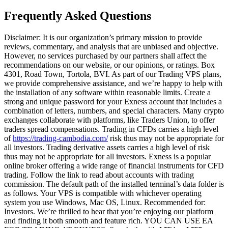
Frequently Asked Questions
Disclaimer: It is our organization’s primary mission to provide
reviews, commentary, and analysis that are unbiased and objective.
However, no services purchased by our partners shall affect the
recommendations on our website, or our opinions, or ratings. Box
4301, Road Town, Tortola, BVI. As part of our Trading VPS plans,
we provide comprehensive assistance, and we’re happy to help with
the installation of any software within reasonable limits. Create a
strong and unique password for your Exness account that includes a
combination of letters, numbers, and special characters. Many crypto
exchanges collaborate with platforms, like Traders Union, to offer
traders spread compensations. Trading in CFDs carries a high level
of
https://trading-cambodia.com/
risk thus may not be appropriate for
all investors. Trading derivative assets carries a high level of risk
thus may not be appropriate for all investors. Exness is a popular
online broker offering a wide range of financial instruments for CFD
trading. Follow the link to read about accounts with trading
commission. The default path of the installed terminal’s data folder is
as follows. Your VPS is compatible with whichever operating
system you use Windows, Mac OS, Linux. Recommended for:
Investors. We’re thrilled to hear that you’re enjoying our platform
and finding it both smooth and feature rich. YOU CAN USE EA