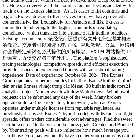
11. Here’s an overview of the commission and fees associated with
trading on the Exness platform. As it is easier to list countries and
regions Exness does not offer services from, we have provided a
comprehensive list. Exclusively for Partners and IBs. Exness is
committed to adhering to the highest standards of regulatory
compliance, which translates into a range of fair trading practices.
Existing accounts only. 该经纪商还提供有关外汇行业基本概念
的教育。交易者可以阅读以电子书、视频教程、文章、网络研
讨会和外汇研讨会形式提供的所有概念。FXTM 网站提供 17
种语言，方便交易者了解外汇。. The platform’s sophisticated
trading technologies, competitive spreads, and efficient execution
provide novice and experienced traders with an optimal trading
experience. Date of experience: October 09, 2024. The Exness
Group operates numerous entities including. Bạn sẽ không rút được
tiền từ sàn Exness vì một trong các lỗi sau. 30 built in indicators24
analytical objectsMarket watch windowMarket news. Withdrawal
requests can be submitted any day of the week. Many brokers
operate under a single regulatory framework, whereas Exness
operates under multiple licenses from reputable regulators. As
previously discussed, Exness’s hybrid model, with its focus on tight
spreads, offers traders considerable cost advantages. Find the sweet
spot between IT initiatives and business goals. Created and Boosted
by. Your trading goals will also influence how much leverage you
should use. You may eventually have to enter your country as part of