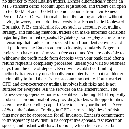
no stranger to most English traders. Exness automatically opens an
MT5 standard demo account upon registration, and traders can open
up to 100 MT4 and 100 MT5 demo accounts from their Exness
Personal Area. Or want to maintain daily trading activities without
having to worry about additional costs. Is atEmancipatie Boulevard
Dominico F. By considering factors such as account type, trading
strategy, and funding methods, traders can make informed decisions
regarding their initial deposits. Regulatory bodies play a crucial role
in ensuring that traders are protected from fraudulent activities and
that platforms like Exness adhere to industry standards. Nigerian
traders can have a muslim swap free accounts. You are only able to
withdraw the profit made from deposits with your bank card after a
refund request is completely processed, unless you wait 90 business
days from the date of deposit. Even with established funding
methods, traders may occasionally encounter issues that can hinder
their ability to fund their Exness accounts smoothly. Forex market,
CFD and cryptocurrency trading involves high risks and is not
suitable for everyone. All the services on the Tradersunion. The
Exness Group operates numerous entities including. FBS frequently
updates its promotional offers, providing traders with opportunities
to enhance their trading capital. Care to share your thoughts. Accrual
of % on the balance. Trading in CFDs carries a high level of risk
thus may not be appropriate for all investors. Exness’s commitment
to transparency is evident in its competitive spreads, fast execution
speeds, and instant withdrawal options, which help create a fair