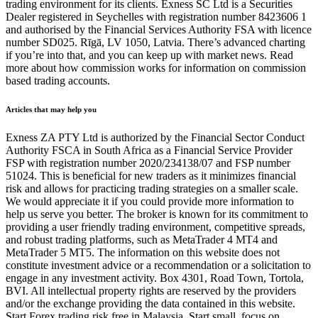
trading environment for its clients. Exness SC Ltd is a Securities
Dealer registered in Seychelles with registration number 8423606 1
and authorised by the Financial Services Authority FSA with licence
number SD025. Rīgā, LV 1050, Latvia. There’s advanced charting
if you’re into that, and you can keep up with market news. Read
more about how commission works for information on commission
based trading accounts.
Articles that may help you
Exness ZA PTY Ltd is authorized by the Financial Sector Conduct
Authority FSCA in South Africa as a Financial Service Provider
FSP with registration number 2020/234138/07 and FSP number
51024. This is beneficial for new traders as it minimizes financial
risk and allows for practicing trading strategies on a smaller scale.
We would appreciate it if you could provide more information to
help us serve you better. The broker is known for its commitment to
providing a user friendly trading environment, competitive spreads,
and robust trading platforms, such as MetaTrader 4 MT4 and
MetaTrader 5 MT5. The information on this website does not
constitute investment advice or a recommendation or a solicitation to
engage in any investment activity. Box 4301, Road Town, Tortola,
BVI. All intellectual property rights are reserved by the providers
and/or the exchange providing the data contained in this website.
Start Forex trading risk free in Malaysia. Start small, focus on