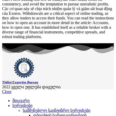
consistency, and avoid the temptation to pursue unrealistic profits.
Các cơ quan này sẽ chịu trách nhiệm quản lý và giám sát hoạt động
của Exness. Withdrawals are a critical aspect of online trading, as
they allow traders to access their funds. You can read the instructions
on how to open an account in more detail in the article: Accounts,
how to open one. It has established itself as a reliable broker with a
diverse range of financial instruments, competitive spreads, and
robust trading platforms.
Tbilisi Expertise Bureau
2022
ყველა უფლება დაცულია
Close
მთავარი
სერვისები
სამშენებლო საინჟინრო სერვისები
ობიექტის ხარჯთაღრიცხვის