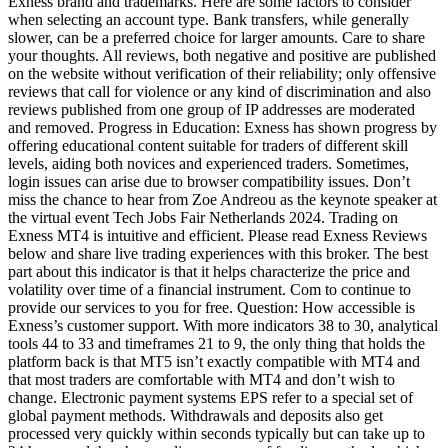
Exness brand and trademarks. Here are some factors to consider
when selecting an account type. Bank transfers, while generally
slower, can be a preferred choice for larger amounts. Care to share
your thoughts. All reviews, both negative and positive are published
on the website without verification of their reliability; only offensive
reviews that call for violence or any kind of discrimination and also
reviews published from one group of IP addresses are moderated
and removed. Progress in Education: Exness has shown progress by
offering educational content suitable for traders of different skill
levels, aiding both novices and experienced traders. Sometimes,
login issues can arise due to browser compatibility issues. Don’t
miss the chance to hear from Zoe Andreou as the keynote speaker at
the virtual event Tech Jobs Fair Netherlands 2024. Trading on
Exness MT4 is intuitive and efficient. Please read Exness Reviews
below and share live trading experiences with this broker. The best
part about this indicator is that it helps characterize the price and
volatility over time of a financial instrument. Com to continue to
provide our services to you for free. Question: How accessible is
Exness’s customer support. With more indicators 38 to 30, analytical
tools 44 to 33 and timeframes 21 to 9, the only thing that holds the
platform back is that MT5 isn’t exactly compatible with MT4 and
that most traders are comfortable with MT4 and don’t wish to
change. Electronic payment systems EPS refer to a special set of
global payment methods. Withdrawals and deposits also get
processed very quickly within seconds typically but can take up to