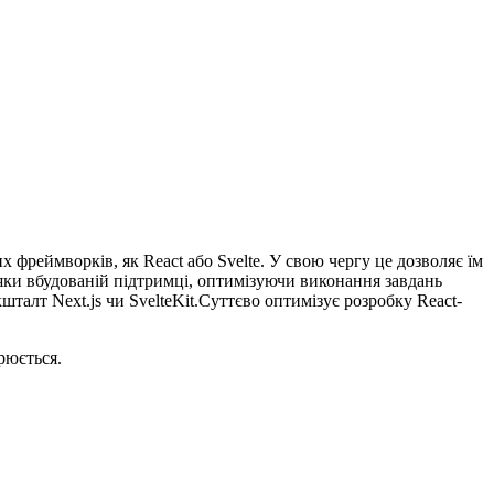
 фреймворків, як React або Svelte. У свою чергу це дозволяє їм
яки вбудованій підтримці, оптимізуючи виконання завдань
шталт Next.js чи SvelteKit.Суттєво оптимізує розробку React-
рюється.