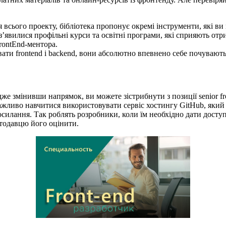
 всього проекту, бібліотека пропонує окремі інструменти, які в
 з’явилися профільні курси та освітні програми, які сприяють о
rontEnd-ментора.
ти frontend і backend, вони абсолютно впевнено себе почувають як
же змінивши напрямок, ви можете зістрибнути з позиції senior f
ажливо навчитися використовувати сервіс хостингу GitHub, який 
посилання. Так роблять розробники, коли їм необхідно дати дост
отодавцю його оцінити.