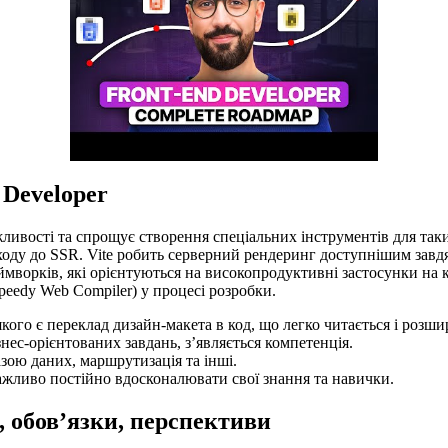
 Developer
ливості та спрощує створення спеціальних інструментів для таких
ходу до SSR. Vite робить серверний рендеринг доступнішим завд
реймворків, які орієнтуються на високопродуктивні застосунки на к
peedy Web Compiler) у процесі розробки.
ого є переклад дизайн-макета в код, що легко читається і розши
нес-орієнтованих завдань, з’являється компетенція.
азою даних, маршрутизація та інші.
 важливо постійно вдосконалювати свої знання та навички.
ь, обов’язки, перспективи