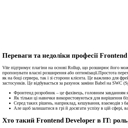
Переваги та недоліки професії Frontend
Vite підтримує плагіни на основі Rollup, що розширює його мож
пропонувати власні розширення або оптимізації.Простота пере
як на боці сервера, так і зі сторони клієнта. Це важливо для ф
застосунків. Це відбувається за рахунок заміни Babel на SWC (S
Фронтенд розробник – це фахівець, головним завданням як
Як тільки ці навички використовуються для вирішення біз
Серед таких рішень, наприклад, кешування, взаємодія з б
Але щоб залишатися в грі й досягати успіху в цій сфері,
Хто такий Frontend Developer в IT: рол