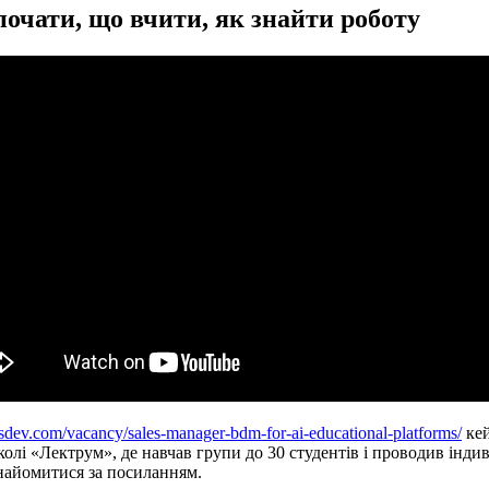
почати, що вчити, як знайти роботу
dsdev.com/vacancy/sales-manager-bdm-for-ai-educational-platforms/
кей
олі «Лектрум», де навчав групи до 30 студентів і проводив індив
найомитися за посиланням.