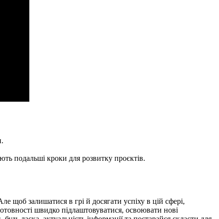
.
ть подальші кроки для розвитку проєктів.
ле щоб залишатися в грі й досягати успіху в цій сфері,
 готовності швидко підлаштовуватися, освоювати нові
 будь ласка, актуальність інформації та постарайся скласти для