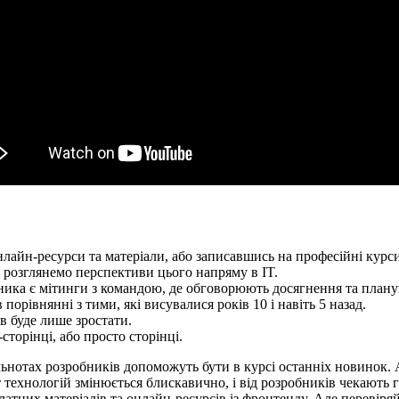
лайн-ресурси та матеріали, або записавшись на професійні курси
і розглянемо перспективи цього напряму в IT.
ика є мітинги з командою, де обговорюють досягнення та планую
орівнянні з тими, які висувалися років 10 і навіть 5 назад.
ів буде лише зростати.
сторінці, або просто сторінці.
льнотах розробників допоможуть бути в курсі останніх новинок. А
 технологій змінюється блискавично, і від розробників чекають
латних матеріалів та онлайн-ресурсів із фронтенду. Але перевіряй,