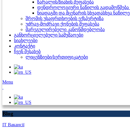
ზარალის/ზიანის შეფასება
დენდროლოგიური ნაწილის გადამოწმება 
ნიადაგში და მცენარის სხვადასხვა ნაწილ
შრომის უსაფრთხოების ექსპერტიზა
უძრავ-მოძრავი ქონების შეფასება
მარეგულირებელი კანონმდებლობა
განხორციელებული სამუშაოები
სიახლეები
კონტაქტი
ჩვენ შესახებ
ლიცენზიები/სერთიფიკატები
Menu
Blog
IT Вакансії