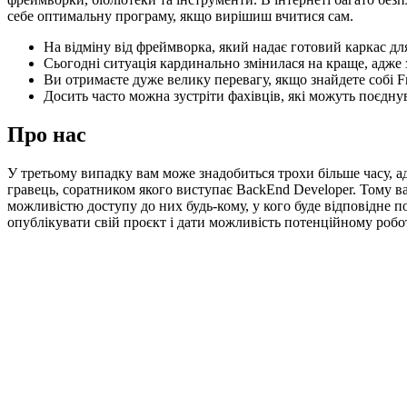
себе оптимальну програму, якщо вирішиш вчитися сам.
На відміну від фреймворка, який надає готовий каркас для
Сьогодні ситуація кардинально змінилася на краще, адже
Ви отримаєте дуже велику перевагу, якщо знайдете собі F
Досить часто можна зустріти фахівців, які можуть поєднува
Про нас
У третьому випадку вам може знадобиться трохи більше часу, ад
гравець, соратником якого виступає BackEnd Developer. Тому в
можливістю доступу до них будь-кому, у кого буде відповідне 
опублікувати свій проєкт і дати можливість потенційному роб