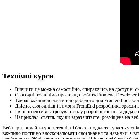
Технічні курси
Вивчити це можна самостійно, спираючись на доступні он
Сьогодні розповімо про те, що робить Frontend Developer 
Також важливою частиною робочого дня Frontend-розробн
Дійсно, сьогоднішні вимоги FrontEnd розробника зросли в п
І в перспективі затребуваність у розробці сайтів та додатк
Наприклад, стаття, яку ви зараз читаєте, розміщена на веб-
Вебінари, онлайн-курси, технічні блоги, подкасти, участь у спі
важливо постійно вдосконалювати свої знання та навички. Світ
фреймворки, бібліотеки та інструменти. В інтернеті багато безп