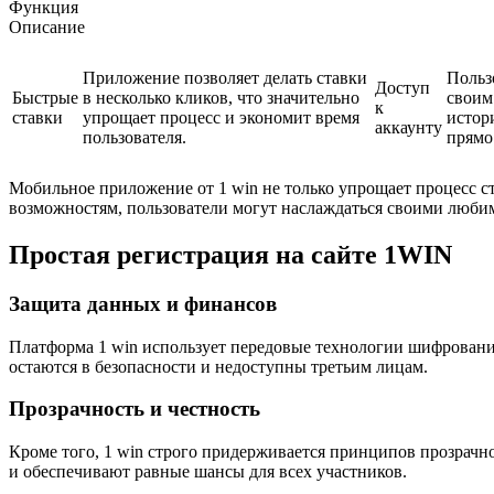
Функция
Описание
Приложение позволяет делать ставки
Польз
Доступ
Быстрые
в несколько кликов, что значительно
своим
к
ставки
упрощает процесс и экономит время
истор
аккаунту
пользователя.
прямо
Мобильное приложение от 1 win не только упрощает процесс с
возможностям, пользователи могут наслаждаться своими любим
Простая регистрация на сайте 1WIN
Защита данных и финансов
Платформа 1 win использует передовые технологии шифровани
остаются в безопасности и недоступны третьим лицам.
Прозрачность и честность
Кроме того, 1 win строго придерживается принципов прозрачн
и обеспечивают равные шансы для всех участников.