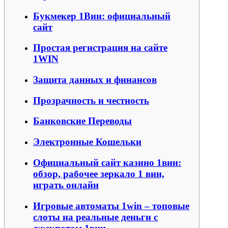
Букмекер 1Вин: официальный
сайт
Простая регистрация на сайте
1WIN
Защита данных и финансов
Прозрачность и честность
Банковские Переводы
Электронные Кошельки
Официальный сайт казино 1вин:
обзор, рабочее зеркало 1 вин,
играть онлайн
Игровые автоматы 1win – топовые
слоты на реальные деньги с