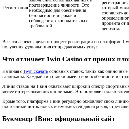
регистрации,
подтверждение личности. Это
Регистрация
который мож
необходимо для обеспечения
составлять до
безопасности игроков и
определенно
соблюдения законодательных
процента от 
требований.
депозита.
Все эти аспекты делают процесс регистрации на платформе 1 w
получения удовольствия от предлагаемых услуг.
Что отличает 1win Casino от прочих пл
Начиная с
1win скачать
основных ставок, таких как одиночные 
гандикапы. Каждый тип ставки имеет свои особенности и стра
Линия ставок на 1 вин охватывает широкий спектр спортивных 
менее интересными дисциплинами. Это позволяет пользователя
Кроме того, платформа 1 вин регулярно обновляет свою линию
постоянный поток новых возможностей для игроков, стремящ
Букмекер 1Вин: официальный сайт