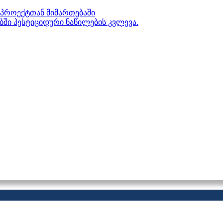
პროექტთან მიმართებაში
ებში პესტიციდური ნაწილების კვლევა.