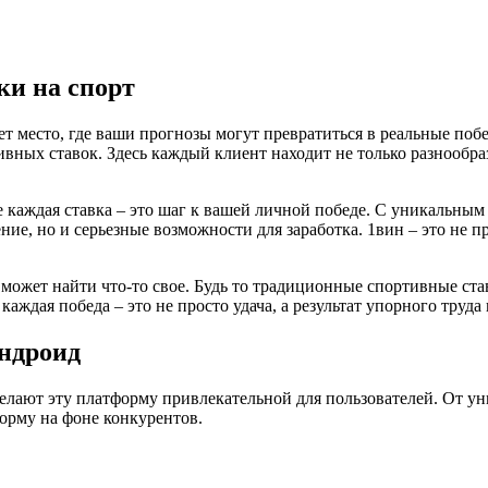
ки на спорт
т место, где ваши прогнозы могут превратиться в реальные поб
вных ставок. Здесь каждый клиент находит не только разнообраз
де каждая ставка – это шаг к вашей личной победе. С уникальн
ение, но и серьезные возможности для заработка. 1вин – это не п
может найти что-то свое. Будь то традиционные спортивные ст
каждая победа – это не просто удача, а результат упорного труд
андроид
делают эту платформу привлекательной для пользователей. От 
орму на фоне конкурентов.