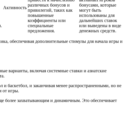
различных бонусов и
бонусами, которые
Активность
привилегий, таких как
могут быть
повышенные
использованы для
коэффициенты или
дальнейших ставок
.
специальные
или выведены в виде
предложения.
денежных средств.
ника, обеспечивая дополнительные стимулы для начала игры и
жные варианты, включая системные ставки и азиатские
та.
л и баскетбол, и заканчивая менее распространенными, но не
 от игры.
 еще более захватывающим и динамичным. Это обеспечивает