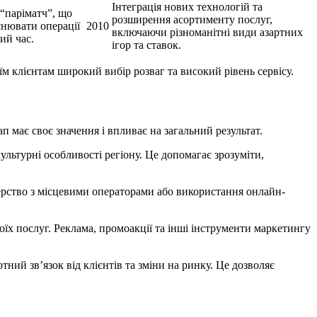
Інтеграція нових технологій та
 “паріматч”, що
розширення асортименту послуг,
снювати операції
2010
включаючи різноманітні види азартних
кий час.
ігор та ставок.
м клієнтам широкий вибір розваг та високий рівень сервісу.
п має своє значення і впливає на загальний результат.
льтурні особливості регіону. Це допомагає зрозуміти,
нерство з місцевими операторами або використання онлайн-
їх послуг. Реклама, промоакції та інші інструменти маркетингу
тний зв’язок від клієнтів та зміни на ринку. Це дозволяє