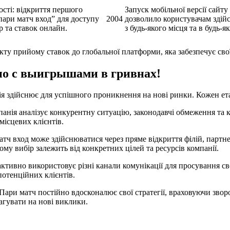
сті: відкриття першого
Запуск мобільної версії сайту
пари матч вход” для доступу
2004
дозволило користувачам здій
р та ставок онлайн.
з будь-якого місця та в будь-я
ту прийому ставок до глобальної платформи, яка забезпечує свої
но с выигрышами в гривнах!
нія здійснює для успішного проникнення на нові ринки. Кожен ета
нія аналізує конкурентну ситуацію, законодавчі обмеження та ку
ісцевих клієнтів.
матч вход може здійснюватися через пряме відкриття філій, парт
ому вибір залежить від конкретних цілей та ресурсів компанії.
тивно використовує різні канали комунікації для просування сво
отенційних клієнтів.
 Пари матч постійно вдосконалює свої стратегії, враховуючи зворо
гувати на нові виклики.