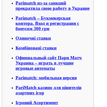
Parimatch из-за санкций
прекратила свою работу в Украине
Parimatch – Букмекерская
контора. Вход и регистрация с
бонусом 300 грн
Одиночні ставки
Комбіновані ставки
Официальный сайт Пари Матч
Украина – играть в лучшие
игровые автоматы
Parimatch: мобильная версия
PariMatch казино для цінителів
азартних ігор
Ігровий Асортимент