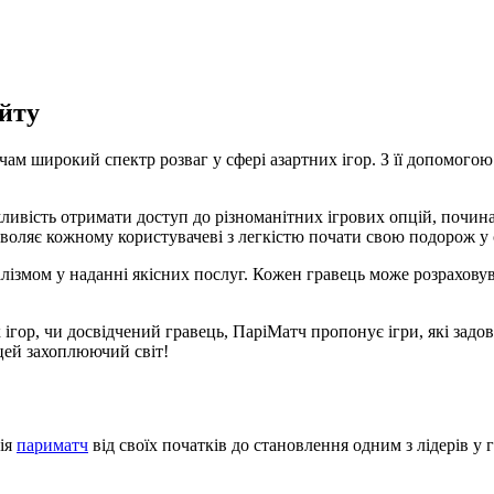
айту
чам широкий спектр розваг у сфері азартних ігор. З її допомого
ливість отримати доступ до різноманітних ігрових опцій, почин
воляє кожному користувачеві з легкістю почати свою подорож у с
алізмом у наданні якісних послуг. Кожен гравець може розрахову
х ігор, чи досвідчений гравець, ПаріМатч пропонує ігри, які зад
 цей захоплюючий світ!
нія
париматч
від своїх початків до становлення одним з лідерів у г