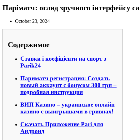
Паріматч: огляд зручного інтерфейсу с
October 23, 2024
Содержимое
Ставки і коефіцієнти на спорт з
Parik24
Париматч регистрация: Создать
новый аккаунт с бонусом 300 грн –
подробная инструкция
ВИП Казино – украинское онлайн
казино с выигрышами в гривнах!
Скачать Приложение Pari для
Андроид