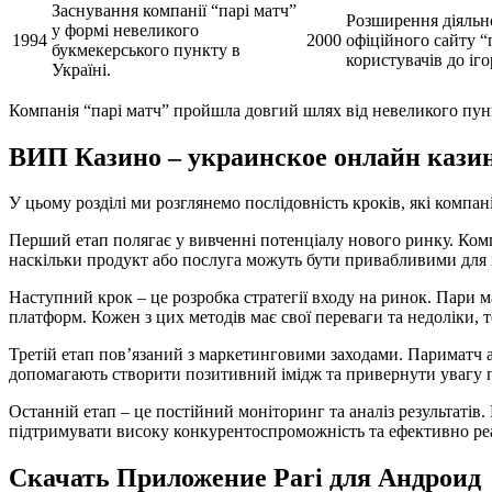
Заснування компанії “парі матч”
Розширення діяльно
у формі невеликого
1994
2000
офіційного сайту “
букмекерського пункту в
користувачів до іго
Україні.
Компанія “парі матч” пройшла довгий шлях від невеликого пунк
ВИП Казино – украинское онлайн кази
У цьому розділі ми розглянемо послідовність кроків, які компа
Перший етап полягає у вивченні потенціалу нового ринку. Компа
наскільки продукт або послуга можуть бути привабливими для м
Наступний крок – це розробка стратегії входу на ринок. Пари 
платформ. Кожен з цих методів має свої переваги та недоліки, т
Третій етап пов’язаний з маркетинговими заходами. Париматч ак
допомагають створити позитивний імідж та привернути увагу п
Останній етап – це постійний моніторинг та аналіз результатів.
підтримувати високу конкурентоспроможність та ефективно реа
Скачать Приложение Pari для Андроид