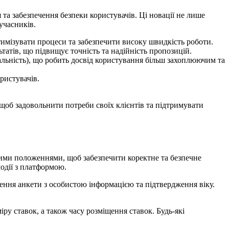
та забезпечення безпеки користувачів. Ці новації не лише
учасників.
тимізувати процеси та забезпечити високу швидкість роботи.
татів, що підвищує точність та надійність пропозицій.
альність), що робить досвід користування більш захоплюючим та
ристувачів.
щоб задовольнити потреби своїх клієнтів та підтримувати
 цими положеннями, щоб забезпечити коректне та безпечне
одії з платформою.
нення анкети з особистою інформацією та підтвердження віку.
ру ставок, а також часу розміщення ставок. Будь-які