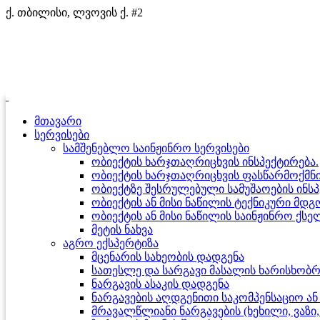
ქ. თბილისი, ლვოვის ქ. #2
მთავარი
სერვისები
სამშენებლო საინჟინრო სერვისები
ობიექტის ხარჯთაღრიცხვის ინსპექტირება.
ობიექტის ხარჯთაღრიცხვის ფასწარმოქმნი
ობიექტზე შესრულებული სამუშაოების ინსპ
ობიექტის ან მისი ნაწილის ტექნიკური მდ
ობიექტის ან მისი ნაწილის საინჟინრო ქსე
მეტის ნახვა
აგრო ექსპერტიზა
მცენარის სახეობის დადგენა
სათესლე და სარგავი მასალის ხარისხობრი
ნარგავის ასაკის დადგენა
ნარგავების აღდგენითი საკომპენსაციო ა
მრავალწლიანი ნარგავების (ხეხილი, ვა