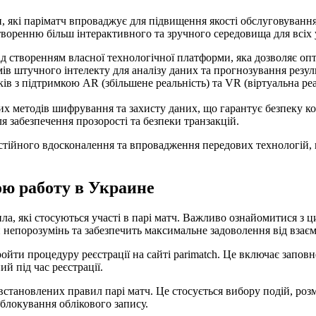
, які паріматч впроваджує для підвищення якості обслуговування 
створенню більш інтерактивного та зручного середовища для всіх 
д створенням власної технологічної платформи, яка дозволяє оп
в штучного інтелекту для аналізу даних та прогнозування резуль
ів з підтримкою AR (збільшене реальність) та VR (віртуальна ре
их методів шифрування та захисту даних, що гарантує безпеку ко
я забезпечення прозорості та безпеки транзакцій.
остійного вдосконалення та впровадження передових технологій, 
ою работу в Украине
ила, які стосуються участі в парі матч. Важливо ознайомитися з
непорозумінь та забезпечить максимальне задоволення від взаєм
ойти процедуру реєстрації на сайті parimatch. Це включає запов
й під час реєстрації.
тановлених правил парі матч. Це стосується вибору подій, розмі
блокування облікового запису.