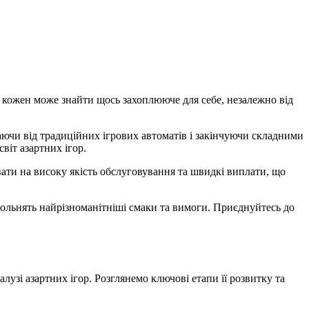
ю кожен може знайти щось захоплююче для себе, незалежно від
аючи від традиційних ігрових автоматів і закінчуючи складними
віт азартних ігор.
вати на високу якість обслуговування та швидкі виплати, що
овольнять найрізноманітніші смаки та вимоги. Приєднуйтесь до
алузі азартних ігор. Розглянемо ключові етапи її розвитку та