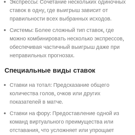
Экспрессы: Сочетание нескольких одиночных
ставок в одну, где выигрыш зависит от
правильности всех выбранных исходов.
Системы: Более сложный тип ставок, где
можно комбинировать несколько экспрессов,
обеспечивая частичный выигрыш даже при
неправильных прогнозах.
Специальные виды ставок
Ставки на тотал: Предсказание общего
количества голов, очков или других
показателей в матче.
Ставки на фору: Предоставление одной из
команд виртуального преимущества или
отставания, что усложняет или упрощает