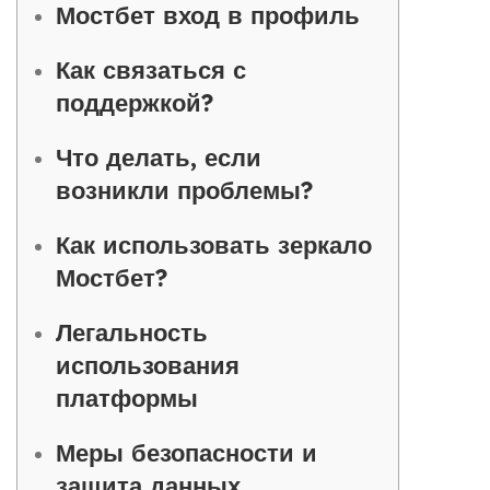
Мостбет вход в профиль
Как связаться с
поддержкой?
Что делать, если
возникли проблемы?
Как использовать зеркало
Мостбет?
Легальность
использования
платформы
Меры безопасности и
защита данных