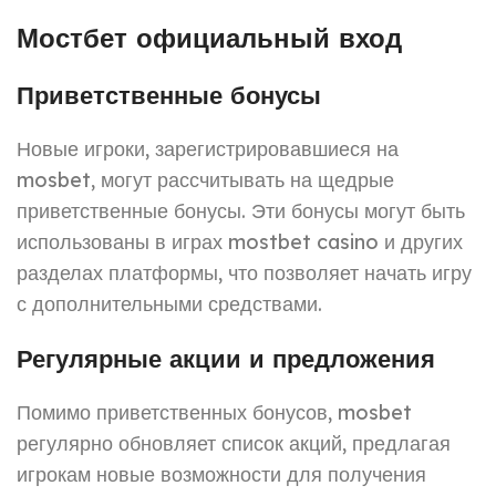
Мостбет официальный вход
Приветственные бонусы
Новые игроки, зарегистрировавшиеся на
mosbet, могут рассчитывать на щедрые
приветственные бонусы. Эти бонусы могут быть
использованы в играх mostbet casino и других
разделах платформы, что позволяет начать игру
с дополнительными средствами.
Регулярные акции и предложения
Помимо приветственных бонусов, mosbet
регулярно обновляет список акций, предлагая
игрокам новые возможности для получения