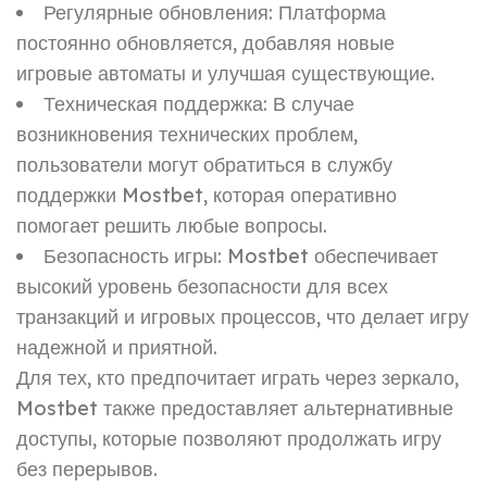
Регулярные обновления: Платформа
постоянно обновляется, добавляя новые
игровые автоматы и улучшая существующие.
Техническая поддержка: В случае
возникновения технических проблем,
пользователи могут обратиться в службу
поддержки Mostbet, которая оперативно
помогает решить любые вопросы.
Безопасность игры: Mostbet обеспечивает
высокий уровень безопасности для всех
транзакций и игровых процессов, что делает игру
надежной и приятной.
Для тех, кто предпочитает играть через зеркало,
Mostbet также предоставляет альтернативные
доступы, которые позволяют продолжать игру
без перерывов.