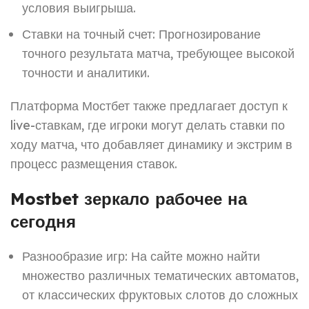
условия выигрыша.
Ставки на точный счет: Прогнозирование
точного результата матча, требующее высокой
точности и аналитики.
Платформа Мостбет также предлагает доступ к
live-ставкам, где игроки могут делать ставки по
ходу матча, что добавляет динамику и экстрим в
процесс размещения ставок.
Mostbet зеркало рабочее на
сегодня
Разнообразие игр: На сайте можно найти
множество различных тематических автоматов,
от классических фруктовых слотов до сложных