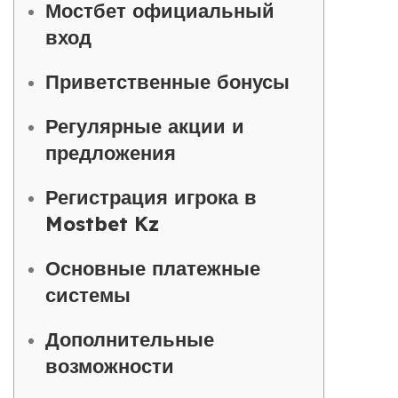
Мостбет официальный
вход
Приветственные бонусы
Регулярные акции и
предложения
Регистрация игрока в
Mostbet Kz
Основные платежные
системы
Дополнительные
возможности