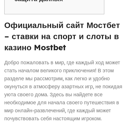
Официальный сайт Мостбет
– ставки на спорт и слоты в
казино Mostbet
Добро пожаловать в мир, где каждый ход может
стать началом великого приключения! В этом
разделе мы рассмотрим, как легко и удобно
окунуться в атмосферу азартных игр, не покидая
уюта своего дома. Здесь вы найдете все
необходимое для начала своего путешествия в
мир онлайн-развлечений, где каждый может
почувствовать себя настоящим игроком.