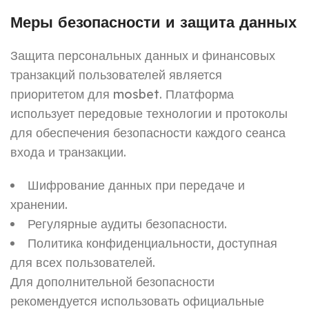
Меры безопасности и защита данных
Защита персональных данных и финансовых
транзакций пользователей является
приоритетом для mosbet. Платформа
использует передовые технологии и протоколы
для обеспечения безопасности каждого сеанса
входа и транзакции.
Шифрование данных при передаче и
хранении.
Регулярные аудиты безопасности.
Политика конфиденциальности, доступная
для всех пользователей.
Для дополнительной безопасности
рекомендуется использовать официальные