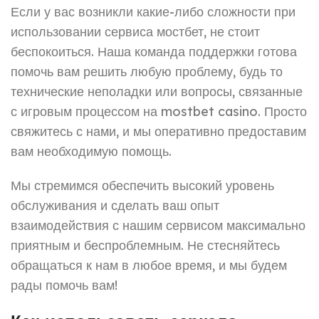
Если у вас возникли какие-либо сложности при
использовании сервиса мостбет, не стоит
беспокоиться. Наша команда поддержки готова
помочь вам решить любую проблему, будь то
технические неполадки или вопросы, связанные
с игровым процессом на mostbet casino. Просто
свяжитесь с нами, и мы оперативно предоставим
вам необходимую помощь.
Мы стремимся обеспечить высокий уровень
обслуживания и сделать ваш опыт
взаимодействия с нашим сервисом максимально
приятным и беспроблемным. Не стесняйтесь
обращаться к нам в любое время, и мы будем
рады помочь вам!