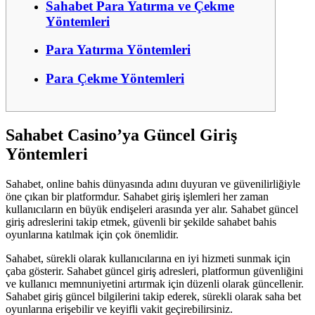
Sahabet Para Yatırma ve Çekme
Yöntemleri
Para Yatırma Yöntemleri
Para Çekme Yöntemleri
Sahabet Casino’ya Güncel Giriş
Yöntemleri
Sahabet, online bahis dünyasında adını duyuran ve güvenilirliğiyle
öne çıkan bir platformdur. Sahabet giriş işlemleri her zaman
kullanıcıların en büyük endişeleri arasında yer alır. Sahabet güncel
giriş adreslerini takip etmek, güvenli bir şekilde sahabet bahis
oyunlarına katılmak için çok önemlidir.
Sahabet, sürekli olarak kullanıcılarına en iyi hizmeti sunmak için
çaba gösterir. Sahabet güncel giriş adresleri, platformun güvenliğini
ve kullanıcı memnuniyetini artırmak için düzenli olarak güncellenir.
Sahabet giriş güncel bilgilerini takip ederek, sürekli olarak saha bet
oyunlarına erişebilir ve keyifli vakit geçirebilirsiniz.