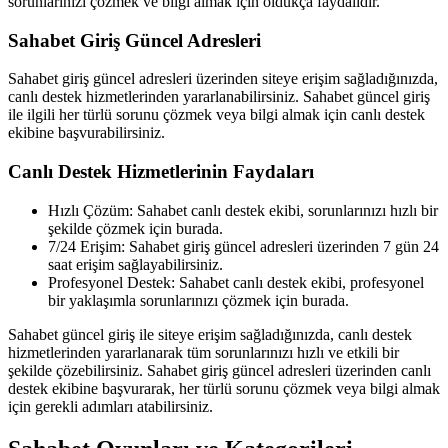
sorunlarınızı çözmek ve bilgi almak için oldukça faydalıdır.
Sahabet Giriş Güncel Adresleri
Sahabet giriş güncel adresleri üzerinden siteye erişim sağladığınızda,
canlı destek hizmetlerinden yararlanabilirsiniz. Sahabet güncel giriş
ile ilgili her türlü sorunu çözmek veya bilgi almak için canlı destek
ekibine başvurabilirsiniz.
Canlı Destek Hizmetlerinin Faydaları
Hızlı Çözüm: Sahabet canlı destek ekibi, sorunlarınızı hızlı bir
şekilde çözmek için burada.
7/24 Erişim: Sahabet giriş güncel adresleri üzerinden 7 gün 24
saat erişim sağlayabilirsiniz.
Profesyonel Destek: Sahabet canlı destek ekibi, profesyonel
bir yaklaşımla sorunlarınızı çözmek için burada.
Sahabet güncel giriş ile siteye erişim sağladığınızda, canlı destek
hizmetlerinden yararlanarak tüm sorunlarınızı hızlı ve etkili bir
şekilde çözebilirsiniz. Sahabet giriş güncel adresleri üzerinden canlı
destek ekibine başvurarak, her türlü sorunu çözmek veya bilgi almak
için gerekli adımları atabilirsiniz.