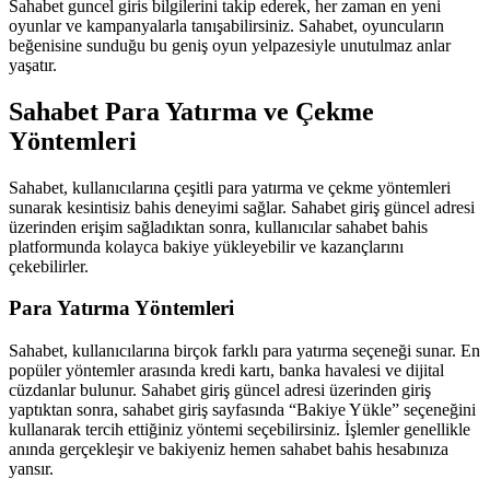
Sahabet guncel giris bilgilerini takip ederek, her zaman en yeni
oyunlar ve kampanyalarla tanışabilirsiniz. Sahabet, oyuncuların
beğenisine sunduğu bu geniş oyun yelpazesiyle unutulmaz anlar
yaşatır.
Sahabet Para Yatırma ve Çekme
Yöntemleri
Sahabet, kullanıcılarına çeşitli para yatırma ve çekme yöntemleri
sunarak kesintisiz bahis deneyimi sağlar. Sahabet giriş güncel adresi
üzerinden erişim sağladıktan sonra, kullanıcılar sahabet bahis
platformunda kolayca bakiye yükleyebilir ve kazançlarını
çekebilirler.
Para Yatırma Yöntemleri
Sahabet, kullanıcılarına birçok farklı para yatırma seçeneği sunar. En
popüler yöntemler arasında kredi kartı, banka havalesi ve dijital
cüzdanlar bulunur. Sahabet giriş güncel adresi üzerinden giriş
yaptıktan sonra, sahabet giriş sayfasında “Bakiye Yükle” seçeneğini
kullanarak tercih ettiğiniz yöntemi seçebilirsiniz. İşlemler genellikle
anında gerçekleşir ve bakiyeniz hemen sahabet bahis hesabınıza
yansır.