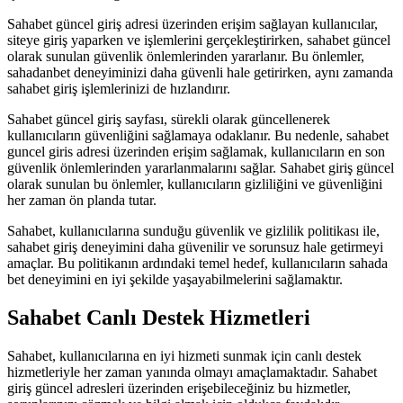
Sahabet güncel giriş adresi üzerinden erişim sağlayan kullanıcılar,
siteye giriş yaparken ve işlemlerini gerçekleştirirken, sahabet güncel
olarak sunulan güvenlik önlemlerinden yararlanır. Bu önlemler,
sahadanbet deneyiminizi daha güvenli hale getirirken, aynı zamanda
sahabet giriş işlemlerinizi de hızlandırır.
Sahabet güncel giriş sayfası, sürekli olarak güncellenerek
kullanıcıların güvenliğini sağlamaya odaklanır. Bu nedenle, sahabet
guncel giris adresi üzerinden erişim sağlamak, kullanıcıların en son
güvenlik önlemlerinden yararlanmalarını sağlar. Sahabet giriş güncel
olarak sunulan bu önlemler, kullanıcıların gizliliğini ve güvenliğini
her zaman ön planda tutar.
Sahabet, kullanıcılarına sunduğu güvenlik ve gizlilik politikası ile,
sahabet giriş deneyimini daha güvenilir ve sorunsuz hale getirmeyi
amaçlar. Bu politikanın ardındaki temel hedef, kullanıcıların sahada
bet deneyimini en iyi şekilde yaşayabilmelerini sağlamaktır.
Sahabet Canlı Destek Hizmetleri
Sahabet, kullanıcılarına en iyi hizmeti sunmak için canlı destek
hizmetleriyle her zaman yanında olmayı amaçlamaktadır. Sahabet
giriş güncel adresleri üzerinden erişebileceğiniz bu hizmetler,