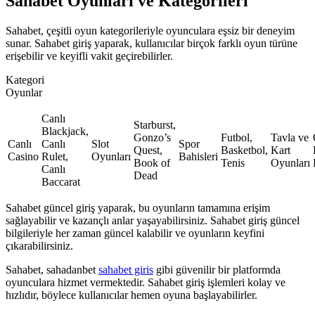
Sahabet Oyunları ve Kategorileri
Sahabet, çeşitli oyun kategorileriyle oyunculara eşsiz bir deneyim
sunar. Sahabet giriş yaparak, kullanıcılar birçok farklı oyun türüne
erişebilir ve keyifli vakit geçirebilirler.
Kategori
Oyunlar
Canlı
Starburst,
Blackjack,
Gonzo’s
Futbol,
Tavla ve
Canlı
Canlı
Slot
Spor
Quest,
Basketbol,
Kart
Casino
Rulet,
Oyunları
Bahisleri
Book of
Tenis
Oyunları
Canlı
Dead
Baccarat
Sahabet güncel giriş yaparak, bu oyunların tamamına erişim
sağlayabilir ve kazançlı anlar yaşayabilirsiniz. Sahabet giriş güncel
bilgileriyle her zaman güncel kalabilir ve oyunların keyfini
çıkarabilirsiniz.
Sahabet, sahadanbet
sahabet giris
gibi güvenilir bir platformda
oyunculara hizmet vermektedir. Sahabet giriş işlemleri kolay ve
hızlıdır, böylece kullanıcılar hemen oyuna başlayabilirler.