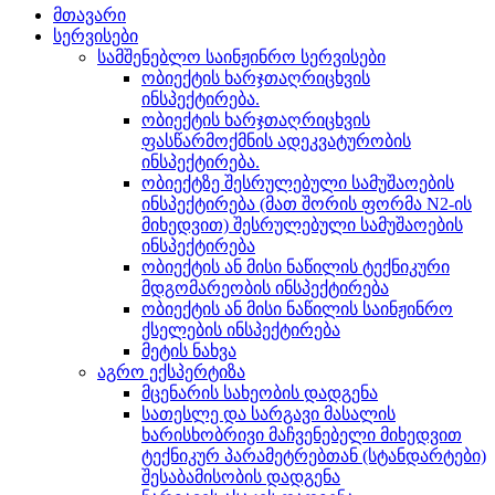
მთავარი
სერვისები
სამშენებლო საინჟინრო სერვისები
ობიექტის ხარჯთაღრიცხვის
ინსპექტირება.
ობიექტის ხარჯთაღრიცხვის
ფასწარმოქმნის ადეკვატურობის
ინსპექტირება.
ობიექტზე შესრულებული სამუშაოების
ინსპექტირება (მათ შორის ფორმა N2-ის
მიხედვით) შესრულებული სამუშაოების
ინსპექტირება
ობიექტის ან მისი ნაწილის ტექნიკური
მდგომარეობის ინსპექტირება
ობიექტის ან მისი ნაწილის საინჟინრო
ქსელების ინსპექტირება
მეტის ნახვა
აგრო ექსპერტიზა
მცენარის სახეობის დადგენა
სათესლე და სარგავი მასალის
ხარისხობრივი მაჩვენებელი მიხედვით
ტექნიკურ პარამეტრებთან (სტანდარტები)
შესაბამისობის დადგენა