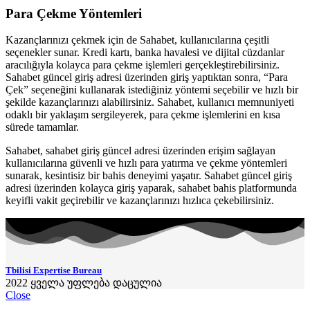
Para Çekme Yöntemleri
Kazançlarınızı çekmek için de Sahabet, kullanıcılarına çeşitli
seçenekler sunar. Kredi kartı, banka havalesi ve dijital cüzdanlar
aracılığıyla kolayca para çekme işlemleri gerçekleştirebilirsiniz.
Sahabet güncel giriş adresi üzerinden giriş yaptıktan sonra, “Para
Çek” seçeneğini kullanarak istediğiniz yöntemi seçebilir ve hızlı bir
şekilde kazançlarınızı alabilirsiniz. Sahabet, kullanıcı memnuniyeti
odaklı bir yaklaşım sergileyerek, para çekme işlemlerini en kısa
sürede tamamlar.
Sahabet, sahabet giriş güncel adresi üzerinden erişim sağlayan
kullanıcılarına güvenli ve hızlı para yatırma ve çekme yöntemleri
sunarak, kesintisiz bir bahis deneyimi yaşatır. Sahabet güncel giriş
adresi üzerinden kolayca giriş yaparak, sahabet bahis platformunda
keyifli vakit geçirebilir ve kazançlarınızı hızlıca çekebilirsiniz.
Tbilisi Expertise Bureau
2022
ყველა უფლება დაცულია
Close