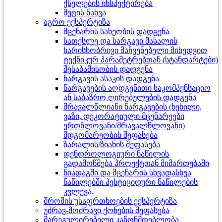
ქსელების ინსპექტირება
მეტის ნახვა
აგრო ექსპერტიზა
მცენარის სახეობის დადგენა
სათესლე და სარგავი მასალის
ხარისხობრივი მაჩვენებელი მიხედვით
ტექნიკურ პარამეტრებთან (სტანდარტები)
შესაბამისობის დადგენა
ნარგავის ასაკის დადგენა
ნარგავების აღდგენითი საკომპენსაციო
ან საბაზრო ღირებულების დადგენა
მრავალწლიანი ნარგავების (ხეხილი,
ვაზი, დეკორატიული მცენარეები
ერთწლოვანი/მრავალწლოვანი)
მდგომარეობის შეფასება
ზარალის/ზიანის შეფასება
დენდროლოგიური ნაწილის
გადამოწმება პროექტთან მიმართებაში
ნიადაგში და მცენარის სხვადასხვა
ნაწილებში პესტიციდური ნაწილების
კვლევა.
შრომის უსაფრთხოების ექსპერტიზა
უძრავ-მოძრავი ქონების შეფასება
მარეგულირებელი კანონმდებლობა