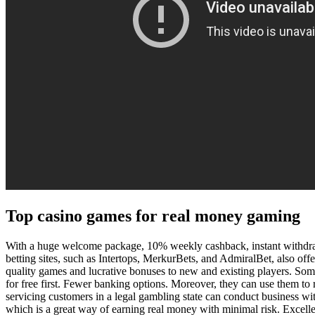
Top casino games for real money gaming
With a huge welcome package, 10% weekly cashback, instant withdrawa
betting sites, such as Intertops, MerkurBets, and AdmiralBet, also off
quality games and lucrative bonuses to new and existing players. Some
for free first. Fewer banking options. Moreover, they can use them to
servicing customers in a legal gambling state can conduct business with
which is a great way of earning real money with minimal risk. Excell