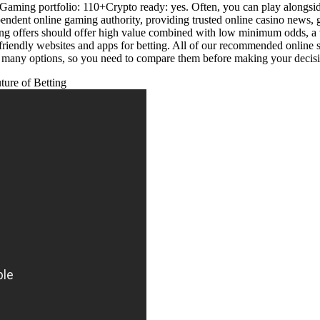
Gaming portfolio: 110+Crypto ready: yes. Often, you can play alongsid
ndependent online gaming authority, providing trusted online casino news
ting offers should offer high value combined with low minimum odds, a 
 friendly websites and apps for betting. All of our recommended online s
ny options, so you need to compare them before making your decision 