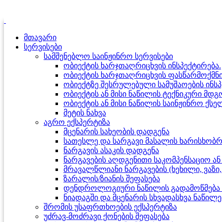
მთავარი
სერვისები
სამშენებლო საინჟინრო სერვისები
ობიექტის ხარჯთაღრიცხვის ინსპექტირება.
ობიექტის ხარჯთაღრიცხვის ფასწარმოქმნი
ობიექტზე შესრულებული სამუშაოების ინსპ
ობიექტის ან მისი ნაწილის ტექნიკური მდ
ობიექტის ან მისი ნაწილის საინჟინრო ქსე
მეტის ნახვა
აგრო ექსპერტიზა
მცენარის სახეობის დადგენა
სათესლე და სარგავი მასალის ხარისხობრი
ნარგავის ასაკის დადგენა
ნარგავების აღდგენითი საკომპენსაციო ა
მრავალწლიანი ნარგავების (ხეხილი, ვა
ზარალის/ზიანის შეფასება
დენდროლოგიური ნაწილის გადამოწმება 
ნიადაგში და მცენარის სხვადასხვა ნაწილ
შრომის უსაფრთხოების ექსპერტიზა
უძრავ-მოძრავი ქონების შეფასება