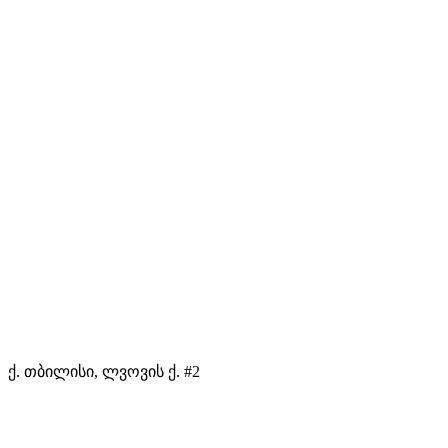
ქ. თბილისი, ლვოვის ქ. #2