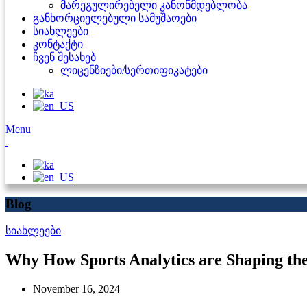
მარეგულირებელი კანონმდებლობა
განხორციელებული სამუშაოები
სიახლეები
კონტაქტი
ჩვენ შესახებ
ლიცენზიები/სერთიფიკატები
Menu
Blog
სიახლეები
Why How Sports Analytics are Shaping the 
November 16, 2024