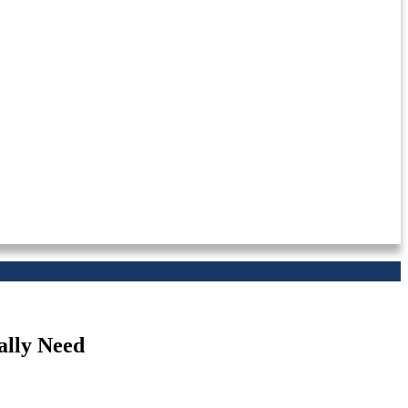
ally Need