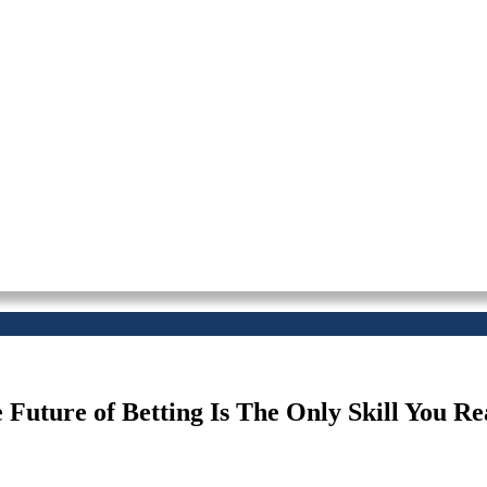
Future of Betting Is The Only Skill You Re