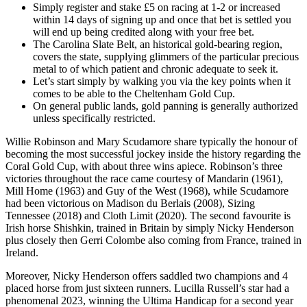
Simply register and stake £5 on racing at 1-2 or increased
within 14 days of signing up and once that bet is settled you
will end up being credited along with your free bet.
The Carolina Slate Belt, an historical gold-bearing region,
covers the state, supplying glimmers of the particular precious
metal to of which patient and chronic adequate to seek it.
Let’s start simply by walking you via the key points when it
comes to be able to the Cheltenham Gold Cup.
On general public lands, gold panning is generally authorized
unless specifically restricted.
Willie Robinson and Mary Scudamore share typically the honour of
becoming the most successful jockey inside the history regarding the
Coral Gold Cup, with about three wins apiece. Robinson’s three
victories throughout the race came courtesy of Mandarin (1961),
Mill Home (1963) and Guy of the West (1968), while Scudamore
had been victorious on Madison du Berlais (2008), Sizing
Tennessee (2018) and Cloth Limit (2020). The second favourite is
Irish horse Shishkin, trained in Britain by simply Nicky Henderson
plus closely then Gerri Colombe also coming from France, trained in
Ireland.
Moreover, Nicky Henderson offers saddled two champions and 4
placed horse from just sixteen runners. Lucilla Russell’s star had a
phenomenal 2023, winning the Ultima Handicap for a second year