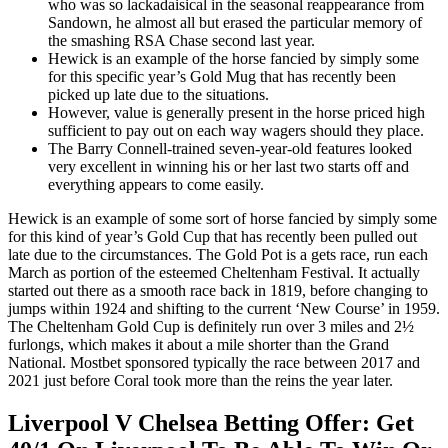
who was so lackadaisical in the seasonal reappearance from
Sandown, he almost all but erased the particular memory of
the smashing RSA Chase second last year.
Hewick is an example of the horse fancied by simply some
for this specific year’s Gold Mug that has recently been
picked up late due to the situations.
However, value is generally present in the horse priced high
sufficient to pay out on each way wagers should they place.
The Barry Connell-trained seven-year-old features looked
very excellent in winning his or her last two starts off and
everything appears to come easily.
Hewick is an example of some sort of horse fancied by simply some
for this kind of year’s Gold Cup that has recently been pulled out
late due to the circumstances. The Gold Pot is a gets race, run each
March as portion of the esteemed Cheltenham Festival. It actually
started out there as a smooth race back in 1819, before changing to
jumps within 1924 and shifting to the current ‘New Course’ in 1959.
The Cheltenham Gold Cup is definitely run over 3 miles and 2½
furlongs, which makes it about a mile shorter than the Grand
National. Mostbet sponsored typically the race between 2017 and
2021 just before Coral took more than the reins the year later.
Liverpool V Chelsea Betting Offer: Get