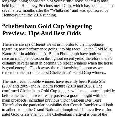
longest-running sponsorship of your British horse contest is now
held by the Hennessy Precious metal Cup, which has been launched
seven a few months after the “Whitbread” and was sponsored by
Hennessy until the 2016 running.
“cheltenham Gold Cup Wagering
Preview: Tips And Best Odds
There are always different views as in order to the importance
regarding past performance going into big races like the Gold Mug.
Kauto Star in addition to Al Boum Photograph have both won the
race on multiple occasion throughout recent years, therefore there’s
certainly several merit in backing up repeat winners when the horse
is good enough. Check away the roll involving honour as we
remember the most the latest Cheltenham” “Gold Cup winners.
The most recent double winners have recently been Kauto Star
(2007 and 2009) and Al Boum Picture (2019 and 2020). The
confirmed Cheltenham Gold Cup joggers will be announced quickly
before the race, but we already possess a good thought with the
main prospects, including previous victor Galopin Des Terre.
There’s also the particular possibility that Corach Rambler will look
to adhere to up the Grand National triumph which has a live casino
nätet Gold Glass attempt. The Cheltenham Festival is one of the