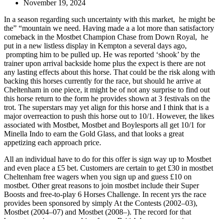
November 19, 2024
In a season regarding such uncertainty with this market, he might be
the” “mountain we need. Having made a a lot more than satisfactory
comeback in the Mostbet Champion Chase from Down Royal, he
put in a new listless display in Kempton a several days ago,
prompting him to be pulled up. He was reported ‘shook’ by the
trainer upon arrival backside home plus the expect is there are not
any lasting effects about this horse. That could be the risk along with
backing this horses currently for the race, but should he arrive at
Cheltenham in one piece, it might be of not any surprise to find out
this horse return to the form he provides shown at 3 festivals on the
trot. The superstars may yet align for this horse and I think that is a
major overreaction to push this horse out to 10/1. However, the likes
associated with Mostbet, Mostbet and Boylesports all get 10/1 for
Minella Indo to earn the Gold Glass, and that looks a great
appetizing each approach price.
All an individual have to do for this offer is sign way up to Mostbet
and even place a £5 bet. Customers are certain to get £30 in mostbet
Cheltenham free wagers when you sign up and guess £10 on
mostbet. Other great reasons to join mostbet include their Super
Boosts and free-to-play 6 Horses Challenge. In recent yrs the race
provides been sponsored by simply At the Contests (2002–03),
Mostbet (2004–07) and Mostbet (2008–). The record for that