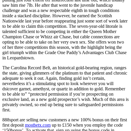
saw him rise 7lb. He after that went to the juvenile handicap
challenge and was a new respectable eighth in tough conditions
inside a stacked discipline. However, he earned the Scottish
Nationwide last year before reappearing just some sort of week later
to be able to claim this competition. The seven-year-old litorale is
talented sufficient to be competing in either the Queen Mother
Champion Chase or Whizz air Chase, but cable connections are
opting to be able to take on her very own sex. She offers won two
of her three competitions this season, with the highlight being the
girl triumph within the Grade One Paddy’s Advantages Club Chase
in Leopardstown.
The Carolina Record Belt, an historical gold-bearing region, ranges
the state, giving glimmers of the platinum to that patient and chronic
adequate to seek it out. Again, finding gold isn’t certain,
nevertheless it’s a stimulating spot to look wherever you will
dsicover garnet, amethyst, or quartz in addition to gold. Remember
to be able to” “protected permission if you’re prospecting on
exclusive land, as a new gold prospector’s wish. Much of this area is
privately owned, so end up being sure to safeguarded permissions
first.
888sport are selling new customers a new 100% bonus on their first
first deposit
mostbetx.com
up to £150 when you employ the code
‘150bonus’. To activate that, sign up using the bonus code in