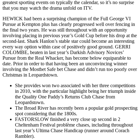
greatest sporting events on typically the calendar, so it’s no surprise
that you may watch the drama unfold on ITV.
HEWICK had been a surprising champion of the Full George VI
Pursue at Kempton plus has clearly progressed well over fencing in
the final two years. He was still throughout with an opportunity
involving placing in previous year’s Gold Cup before his drop at the
second-last. Shark Hanlon’s stable star could become an interesting
every way option within case of positively good ground. GERRI
COLOMBE, beaten in last year’s Darkish Advisory Novices’
Pursue from the Real Whacker, has become below equiparable to
date. Prior in order to that having been an unconvincing winner
involving the Mostbet Safe bet Chase and didn’t run too poorly over
Christmas in Leopardstown.
She provides won two associated with her three competitions
in 2010, with the particular highlight being her triumph inside
the Quality One Paddy’s Returns Club Chase from
Leopardstown.
The Broad River has recently been a popular gold prospecting
spot considering that the 1800s.
FASTORSLOW finished a very close up second in 2
Cheltenham Festival problème chases, including throughout
last year’s Ultima Chase Handicap (runner around Corach
Rambler).