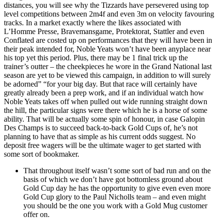
distances, you will see why the Tizzards have persevered using top
level competitions between 2m4f and even 3m on velocity favouring
tracks. In a market exactly where the likes associated with
L’Homme Presse, Bravemansgame, Protektorat, Stattler and even
Conflated are costed up on performances that they will have been in
their peak intended for, Noble Yeats won’t have been anyplace near
his top yet this period. Plus, there may be 1 final trick up the
trainer’s outter – the cheekpieces he wore in the Grand National last
season are yet to be viewed this campaign, in addition to will surely
be adorned” “for your big day. But that race will certainly have
greatly already been a prep work, and if an individual watch how
Noble Yeats takes off when pulled out wide running straight down
the hill, the particular signs were there which he is a horse of some
ability. That will be actually some spin of honour, in case Galopin
Des Champs is to succeed back-to-back Gold Cups of, he’s not
planning to have that as simple as his current odds suggest. No
deposit free wagers will be the ultimate wager to get started with
some sort of bookmaker.
That throughout itself wasn’t some sort of bad run and on the
basis of which we don’t have got bottomless ground about
Gold Cup day he has the opportunity to give even even more
Gold Cup glory to the Paul Nicholls team – and even might
you should be the one you work with a Gold Mug customer
offer on.