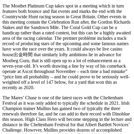
The Mostbet Platinum Cup takes spot in a meeting which in turn
features both bounce and flat events and marks the end with the
Countrywide Hunt racing season in Great Britain. Other events in
this meeting contain the Celebration Run after, the Gordon Richards
Stakes and the Sandown Mile. The Coral Gold Cup can be a
handicap rather than a rated contest, but this can be a highly awaited
area of the racing calendar. The premier problème includes a track
record of producing stars of the upcoming and some famous names
have won the race over the years. It could always be live casino
house出金時間 that similarly lofty ambitions lie in advance for
Monbeg Guru, that is still open up to a lot of enhancement as a
seven-year-old. It’s worth drawing a line by way of his comeback
operate at Ascot throughout November – each time a bad mistake”
“price him all probability – and he could prove to be seriously well-
weighted off a level of 147 below, for a yard that won this as
recently as 2020.
The Mares’ Chase is one of the latest races with the Cheltenham
Festival as it was only added to typically the schedule in 2021. Irish
Champion trainer Mullins has gained two of typically the three
renewals therefore far, and he can add to their record with Dinoblue
this season. High Class Hero will become stepping in the lecture and
distance in the Cheltenham Festival for that Albert Bartlett Novices’
Challenge. However, Mullins provides dozens of accomplished