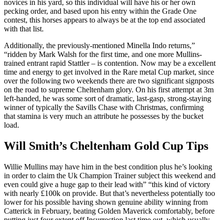
novices in his yard, so this individual will have his or her own
pecking order, and based upon his entry within the Grade One
contest, this horses appears to always be at the top end associated
with that list.
Additionally, the previously-mentioned Minella Indo returns,”
“ridden by Mark Walsh for the first time, and one more Mullins-
trained entrant rapid Stattler – is contention. Now may be a excellent
time and energy to get involved in the Rare metal Cup market, since
over the following two weekends there are two significant signposts
on the road to supreme Cheltenham glory. On his first attempt at 3m
left-handed, he was some sort of dramatic, last-gasp, strong-staying
winner of typically the Savills Chase with Christmas, confirming
that stamina is very much an attribute he possesses by the bucket
load.
Will Smith’s Cheltenham Gold Cup Tips
Willie Mullins may have him in the best condition plus he’s looking
in order to claim the Uk Champion Trainer subject this weekend and
even could give a huge gap to their lead with” “this kind of victory
with nearly £100k on provide. But that’s nevertheless potentially too
lower for his possible having shown genuine ability winning from
Catterick in February, beating Golden Maverick comfortably, before
putting just four extent off Insurrection last time out, which usually