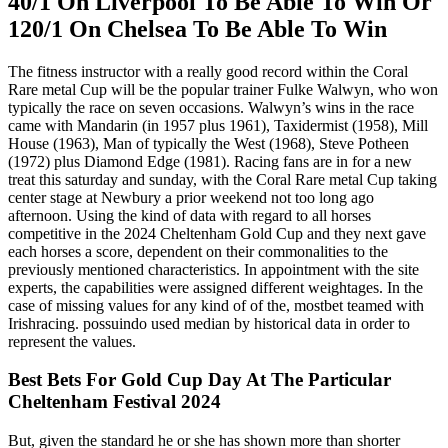
40/1 On Liverpool To Be Able To Win Or
120/1 On Chelsea To Be Able To Win
The fitness instructor with a really good record within the Coral
Rare metal Cup will be the popular trainer Fulke Walwyn, who won
typically the race on seven occasions. Walwyn’s wins in the race
came with Mandarin (in 1957 plus 1961), Taxidermist (1958), Mill
House (1963), Man of typically the West (1968), Steve Potheen
(1972) plus Diamond Edge (1981). Racing fans are in for a new
treat this saturday and sunday, with the Coral Rare metal Cup taking
center stage at Newbury a prior weekend not too long ago
afternoon. Using the kind of data with regard to all horses
competitive in the 2024 Cheltenham Gold Cup and they next gave
each horses a score, dependent on their commonalities to the
previously mentioned characteristics. In appointment with the site
experts, the capabilities were assigned different weightages. In the
case of missing values for any kind of of the, mostbet teamed with
Irishracing. possuindo used median by historical data in order to
represent the values.
Best Bets For Gold Cup Day At The Particular
Cheltenham Festival 2024
But, given the standard he or she has shown more than shorter