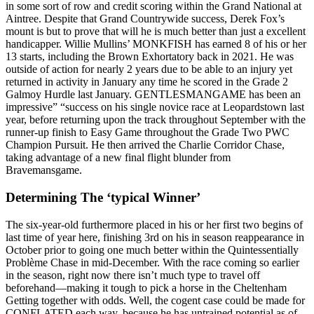
in some sort of row and credit scoring within the Grand National at
Aintree. Despite that Grand Countrywide success, Derek Fox’s
mount is but to prove that will he is much better than just a excellent
handicapper. Willie Mullins’ MONKFISH has earned 8 of his or her
13 starts, including the Brown Exhortatory back in 2021. He was
outside of action for nearly 2 years due to be able to an injury yet
returned in activity in January any time he scored in the Grade 2
Galmoy Hurdle last January. GENTLESMANGAME has been an
impressive” “success on his single novice race at Leopardstown last
year, before returning upon the track throughout September with the
runner-up finish to Easy Game throughout the Grade Two PWC
Champion Pursuit. He then arrived the Charlie Corridor Chase,
taking advantage of a new final flight blunder from
Bravemansgame.
Determining The ‘typical Winner’
The six-year-old furthermore placed in his or her first two begins of
last time of year here, finishing 3rd on his in season reappearance in
October prior to going one much better within the Quintessentially
Problème Chase in mid-December. With the race coming so earlier
in the season, right now there isn’t much type to travel off
beforehand—making it tough to pick a horse in the Cheltenham
Getting together with odds. Well, the cogent case could be made for
CONFLATED each way, because he has untrained potential as of