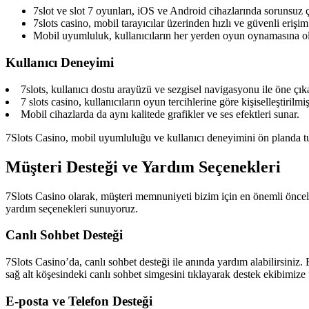
7slot ve slot 7 oyunları, iOS ve Android cihazlarında sorunsuz ça
7slots casino, mobil tarayıcılar üzerinden hızlı ve güvenli erişim
Mobil uyumluluk, kullanıcıların her yerden oyun oynamasına ol
Kullanıcı Deneyimi
7slots, kullanıcı dostu arayüzü ve sezgisel navigasyonu ile öne çıka
7 slots casino, kullanıcıların oyun tercihlerine göre kişiselleştirilm
Mobil cihazlarda da aynı kalitede grafikler ve ses efektleri sunar.
7Slots Casino, mobil uyumluluğu ve kullanıcı deneyimini ön planda tut
Müşteri Desteği ve Yardım Seçenekleri
7Slots Casino olarak, müşteri memnuniyeti bizim için en önemli öncelikl
yardım seçenekleri sunuyoruz.
Canlı Sohbet Desteği
7Slots Casino’da, canlı sohbet desteği ile anında yardım alabilirsiniz.
sağ alt köşesindeki canlı sohbet simgesini tıklayarak destek ekibimize u
E-posta ve Telefon Desteği