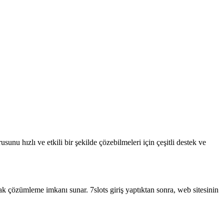
unu hızlı ve etkili bir şekilde çözebilmeleri için çeşitli destek ve
rak çözümleme imkanı sunar. 7slots giriş yaptıktan sonra, web sitesinin