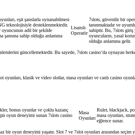
oyunları, eşit şanslarla oynanabilmesi
7slots, güvenilir bir ope
NG teknolojisiyle desteklenmektedir.
tanınmaktadır ve uyumlu
Lisanslı
 oyuncunun adil bir şekilde
sahiptir. Bu, 7slots giri
Operatör
a şansına sahip olduğu anlamına
oyuncuların, yasal koru
olduğu anlamına gelir.
nlemlerini güncellemektedir. Bu sayede, 7slots casino’da oynayan herkes
 oyunları, klasik ve video slotlar, masa oyunları ve canlı casino oyunlar
ikler, bonus oyunlar ve çoklu kazanç
Rulet, blackjack, po
Masa
engin oyun deneyimi sunan 7slots casino
masa oyunları, strat
Oyunları
eğlence sunar.
z bir oyun deneyimi yaşatır. Slot 7 ve 7slot oyunları arasından seçim ya