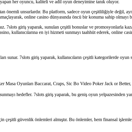
ş yapan her oyuncu, kaliteli ve adil oyun deneyimine tanık oluyor.
tan önemli unsurlardır. Bu platform, sadece oyun çeşitliliğiyle değil, 
amaçlayarak, online casino dünyasında öncü bir konuma sahip olmayı ba
z. 7slots giriş yaparak, sunulan çeşitli bonuslar ve promosyonlarla kaza
asino, kullanıcılarına en iyi hizmeti sunmayı taahhüt ederek, online casi
ları sunar. 7slots giriş yaparak, kullanıcıların çeşitli kategorilerde oy
ker
Masa Oyunları
Baccarat, Craps, Sic Bo
Video Poker
Jack or Better
 sunmayı hedefler. 7slots giriş yaparak, bu geniş oyun yelpazesinden yara
n çeşitli güvenlik önlemleri almıştır. Bu önlemler, hem finansal işleml