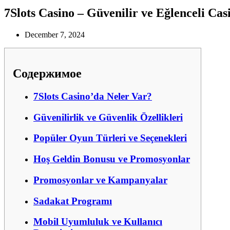
7Slots Casino – Güvenilir ve Eğlenceli Ca
December 7, 2024
Содержимое
7Slots Casino’da Neler Var?
Güvenilirlik ve Güvenlik Özellikleri
Popüler Oyun Türleri ve Seçenekleri
Hoş Geldin Bonusu ve Promosyonlar
Promosyonlar ve Kampanyalar
Sadakat Programı
Mobil Uyumluluk ve Kullanıcı