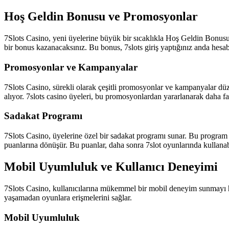
Hoş Geldin Bonusu ve Promosyonlar
7Slots Casino, yeni üyelerine büyük bir sıcaklıkla Hoş Geldin Bonusu s
bir bonus kazanacaksınız. Bu bonus, 7slots giriş yaptığınız anda hesab
Promosyonlar ve Kampanyalar
7Slots Casino, sürekli olarak çeşitli promosyonlar ve kampanyalar düze
alıyor. 7slots casino üyeleri, bu promosyonlardan yararlanarak daha fa
Sadakat Programı
7Slots Casino, üyelerine özel bir sadakat programı sunar. Bu program s
puanlarına dönüşür. Bu puanlar, daha sonra 7slot oyunlarında kullanab
Mobil Uyumluluk ve Kullanıcı Deneyimi
7Slots Casino, kullanıcılarına mükemmel bir mobil deneyim sunmayı he
yaşamadan oyunlara erişmelerini sağlar.
Mobil Uyumluluk