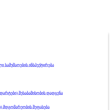
ი სამუშაოების ინსპექტირება
დარტები) შესაბამისობის დადგენა
) მდგომარეობის შეფასება