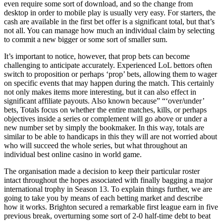
even require some sort of download, and so the change from
desktop in order to mobile play is usually very easy. For starters, the
cash are available in the first bet offer is a significant total, but that’s
not all. You can manage how much an individual claim by selecting
to commit a new bigger or some sort of smaller sum.
It’s important to notice, however, that prop bets can become
challenging to anticipate accurately. Experienced LoL bettors often
switch to proposition or perhaps ‘prop’ bets, allowing them to wager
on specific events that may happen during the match. This certainly
not only makes items more interesting, but it can also effect in
significant affiliate payouts. Also known because” “‘over/under’
bets, Totals focus on whether the entire matches, kills, or perhaps
objectives inside a series or complement will go above or under a
new number set by simply the bookmaker. In this way, totals are
similar to be able to handicaps in this they will are not worried about
who will succeed the whole series, but what throughout an
individual best online casino in world game.
The organisation made a decision to keep their particular roster
intact throughout the hopes associated with finally bagging a major
international trophy in Season 13. To explain things further, we are
going to take you by means of each betting market and describe
how it works. Brighton secured a remarkable first league earn in five
previous break, overturning some sort of 2-0 half-time debt to beat