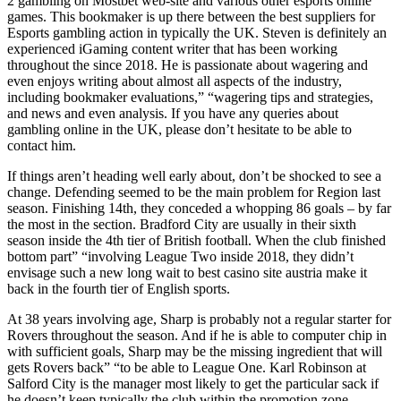
2 gambling on Mostbet web-site and various other esports online
games. This bookmaker is up there between the best suppliers for
Esports gambling action in typically the UK. Steven is definitely an
experienced iGaming content writer that has been working
throughout the since 2018. He is passionate about wagering and
even enjoys writing about almost all aspects of the industry,
including bookmaker evaluations,” “wagering tips and strategies,
and news and even analysis. If you have any queries about
gambling online in the UK, please don’t hesitate to be able to
contact him.
If things aren’t heading well early about, don’t be shocked to see a
change. Defending seemed to be the main problem for Region last
season. Finishing 14th, they conceded a whopping 86 goals – by far
the most in the section. Bradford City are usually in their sixth
season inside the 4th tier of British football. When the club finished
bottom part” “involving League Two inside 2018, they didn’t
envisage such a new long wait to best casino site austria make it
back in the fourth tier of English sports.
At 38 years involving age, Sharp is probably not a regular starter for
Rovers throughout the season. And if he is able to computer chip in
with sufficient goals, Sharp may be the missing ingredient that will
gets Rovers back” “to be able to League One. Karl Robinson at
Salford City is the manager most likely to get the particular sack if
he doesn’t keep typically the club within the promotion zone.