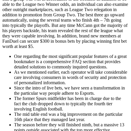
able to the League two Winner odds, an individual can also examine
other outright marketplaces, such as League Two relegation in
addition to promotion from Group Two. The best three go upward
automatically, using the several teams who finish 4th – 7th going
into typically the playoffs. But any time McCann got the majority of
his players backside, his team revealed the rest of the league what
they were capable involving. In addition, brand new members at
FanDuel can secure $300 in bonus bets by placing winning first bet
worth at least $5.
One regarding the most significant popular features of a great
bookmaker is a comprehensive FAQ section that provides
detailed solutions to commonly inquired questions.
As we mentioned earlier, each operator will take considerable
care involving consumers in words of security and protection
of personalized information.
Since the intro of live bets, we have seen a transformation in
the particular way people adhere to Esports.
The former Spurs midfielder has been in charge due to the
fact the club dropped down to typically the fourth tier
involving English football.
The mid table end was a big improvement on the particular
16th place that they managed last year.
The season before they will finished ninth, but a massive 13
points outside associated with the top more effective.