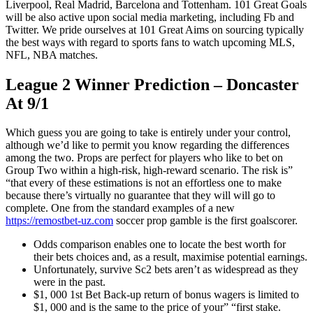
Liverpool, Real Madrid, Barcelona and Tottenham. 101 Great Goals
will be also active upon social media marketing, including Fb and
Twitter. We pride ourselves at 101 Great Aims on sourcing typically
the best ways with regard to sports fans to watch upcoming MLS,
NFL, NBA matches.
League 2 Winner Prediction – Doncaster
At 9/1
Which guess you are going to take is entirely under your control,
although we’d like to permit you know regarding the differences
among the two. Props are perfect for players who like to bet on
Group Two within a high-risk, high-reward scenario. The risk is”
“that every of these estimations is not an effortless one to make
because there’s virtually no guarantee that they will will go to
complete. One from the standard examples of a new
https://remostbet-uz.com
soccer prop gamble is the first goalscorer.
Odds comparison enables one to locate the best worth for
their bets choices and, as a result, maximise potential earnings.
Unfortunately, survive Sc2 bets aren’t as widespread as they
were in the past.
$1, 000 1st Bet Back-up return of bonus wagers is limited to
$1, 000 and is the same to the price of your” “first stake.