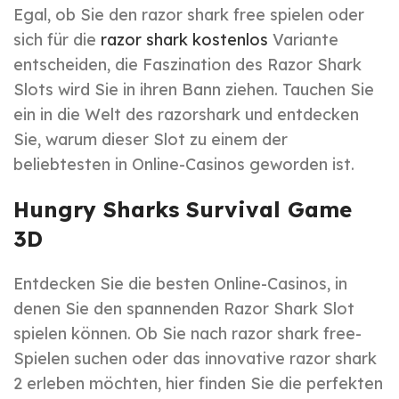
Egal, ob Sie den razor shark free spielen oder
sich für die
razor shark kostenlos
Variante
entscheiden, die Faszination des Razor Shark
Slots wird Sie in ihren Bann ziehen. Tauchen Sie
ein in die Welt des razorshark und entdecken
Sie, warum dieser Slot zu einem der
beliebtesten in Online-Casinos geworden ist.
Hungry Sharks Survival Game
3D
Entdecken Sie die besten Online-Casinos, in
denen Sie den spannenden Razor Shark Slot
spielen können. Ob Sie nach razor shark free-
Spielen suchen oder das innovative razor shark
2 erleben möchten, hier finden Sie die perfekten