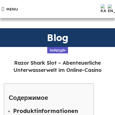
MENU
Blog
ᲡᲘᲐᲮᲚᲔᲔᲑᲘ
Razor Shark Slot – Abenteuerliche
Unterwasserwelt im Online-Casino
Содержимое
Produktinformationen