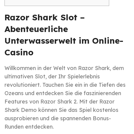
Razor Shark Slot –
Abenteuerliche
Unterwasserwelt im Online-
Casino
Willkommen in der Welt von Razor Shark, dem
ultimativen Slot, der Ihr Spielerlebnis
revolutioniert. Tauchen Sie ein in die Tiefen des
Ozeans und entdecken Sie die faszinierenden
Features von Razor Shark 2. Mit der Razor
Shark Demo können Sie das Spiel kostenlos
ausprobieren und die spannenden Bonus-
Runden entdecken.