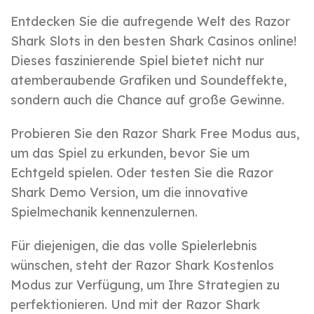
Entdecken Sie die aufregende Welt des Razor
Shark Slots in den besten Shark Casinos online!
Dieses faszinierende Spiel bietet nicht nur
atemberaubende Grafiken und Soundeffekte,
sondern auch die Chance auf große Gewinne.
Probieren Sie den Razor Shark Free Modus aus,
um das Spiel zu erkunden, bevor Sie um
Echtgeld spielen. Oder testen Sie die Razor
Shark Demo Version, um die innovative
Spielmechanik kennenzulernen.
Für diejenigen, die das volle Spielerlebnis
wünschen, steht der Razor Shark Kostenlos
Modus zur Verfügung, um Ihre Strategien zu
perfektionieren. Und mit der Razor Shark