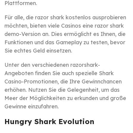
Plattformen.
Für alle, die razor shark kostenlos ausprobieren
möchten, bieten viele Casinos eine razor shark
demo-Version an. Dies ermöglicht es Ihnen, die
Funktionen und das Gameplay zu testen, bevor
Sie echtes Geld einsetzen.
Unter den verschiedenen razorshark-
Angeboten finden Sie auch spezielle Shark
Casino-Promotionen, die Ihre Gewinnchancen
erhöhen. Nutzen Sie die Gelegenheit, um das
Meer der Möglichkeiten zu erkunden und große
Gewinne einzufahren.
Hungry Shark Evolution