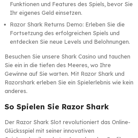
Funktionen und Features des Spiels, bevor Sie
Ihr eigenes Geld einsetzen.
Razor Shark Returns Demo: Erleben Sie die
Fortsetzung des erfolgreichen Spiels und
entdecken Sie neue Levels und Belohnungen.
Besuchen Sie unsere Shark Casino und tauchen
Sie ein in die tiefen des Meeres, wo Ihre
Gewinne auf Sie warten. Mit Razor Shark und
Razorshark erleben Sie ein Spielerlebnis wie kein
anderes.
So Spielen Sie Razor Shark
Der Razor Shark Slot revolutioniert das Online-
Glücksspiel mit seiner innovativen