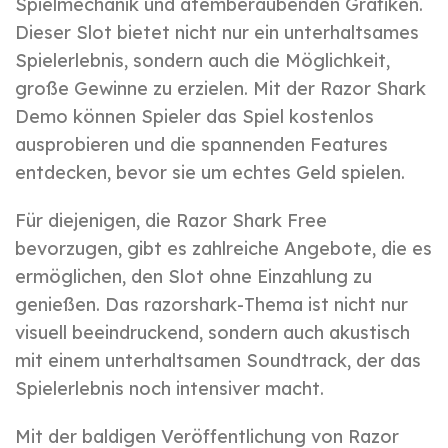
Spielmechanik und atemberaubenden Grafiken.
Dieser Slot bietet nicht nur ein unterhaltsames
Spielerlebnis, sondern auch die Möglichkeit,
große Gewinne zu erzielen. Mit der Razor Shark
Demo können Spieler das Spiel kostenlos
ausprobieren und die spannenden Features
entdecken, bevor sie um echtes Geld spielen.
Für diejenigen, die Razor Shark Free
bevorzugen, gibt es zahlreiche Angebote, die es
ermöglichen, den Slot ohne Einzahlung zu
genießen. Das razorshark-Thema ist nicht nur
visuell beeindruckend, sondern auch akustisch
mit einem unterhaltsamen Soundtrack, der das
Spielerlebnis noch intensiver macht.
Mit der baldigen Veröffentlichung von Razor