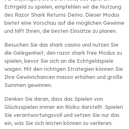
Echtgeld zu spielen, empfehlen wir die Nutzung
des Razor Shark Returns Demo. Dieser Modus
bietet eine Vorschau auf die möglichen Gewinne
und hilft Ihnen, die besten Einsätze zu planen.
Besuchen Sie das shark casino und nutzen Sie
die Gelegenheit, den razor shark free Modus zu
spielen, bevor Sie sich an die Echtgeldspiele
wagen. Mit den richtigen Strategien können Sie
Ihre Gewinnchancen massiv erhöhen und große
Summen gewinnen.
Denken Sie daran, dass das Spielen von
Glücksspielen immer ein Risiko darstellt. Spielen
Sie verantwortungsvoll und setzen Sie nur das
ein, was Sie sich leisten können zu verlieren.