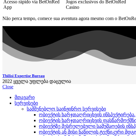
Acesso rápido via BetOnRed
Jogos exclusivos do BetOnRed
App
Casino
Não perca tempo, comece sua aventura agora mesmo com o BetOnRed P
Tbilisi Expertise Bureau
2022
ყველა უფლება დაცულია
Close
მთავარი
სერვისები
სამშენებლო საინჟინრო სერვისები
ობიექტის ხარჯთაღრიცხვის ინსპექტირება.
ობიექტის ხარჯთაღრიცხვის ფასწარმოქმნი
ობიექტზე შესრულებული სამუშაოების ინსპ
ობიექტის ან მისი ნაწილის ტექნიკური მდ