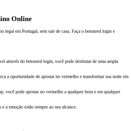
ino Online
o legal em Portugal, sem sair de casa. Faça o betonred login e
vel através do betonred login, você pode desfrutar de uma ampla
ca a oportunidade de apostar no vermelho e transformar sua noite em
app, você pode apostar no vermelho a qualquer hora e em qualquer
o e a emoção estão sempre ao seu alcance.