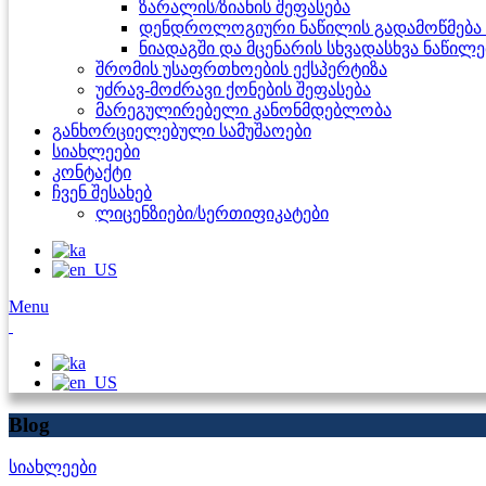
ზარალის/ზიანის შეფასება
დენდროლოგიური ნაწილის გადამოწმება 
ნიადაგში და მცენარის სხვადასხვა ნაწილ
შრომის უსაფრთხოების ექსპერტიზა
უძრავ-მოძრავი ქონების შეფასება
მარეგულირებელი კანონმდებლობა
განხორციელებული სამუშაოები
სიახლეები
კონტაქტი
ჩვენ შესახებ
ლიცენზიები/სერთიფიკატები
Menu
Blog
სიახლეები