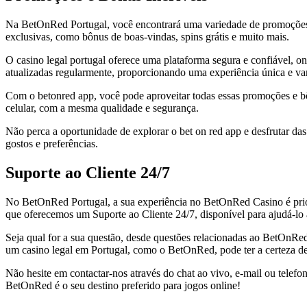
Na BetOnRed Portugal, você encontrará uma variedade de promoções 
exclusivas, como bônus de boas-vindas, spins grátis e muito mais.
O casino legal portugal oferece uma plataforma segura e confiável, o
atualizadas regularmente, proporcionando uma experiência única e va
Com o betonred app, você pode aproveitar todas essas promoções e bôn
celular, com a mesma qualidade e segurança.
Não perca a oportunidade de explorar o bet on red app e desfrutar da
gostos e preferências.
Suporte ao Cliente 24/7
No BetOnRed Portugal, a sua experiência no BetOnRed Casino é pri
que oferecemos um Suporte ao Cliente 24/7, disponível para ajudá-lo 
Seja qual for a sua questão, desde questões relacionadas ao BetOnR
um casino legal em Portugal, como o BetOnRed, pode ter a certeza de 
Não hesite em contactar-nos através do chat ao vivo, e-mail ou telefo
BetOnRed é o seu destino preferido para jogos online!