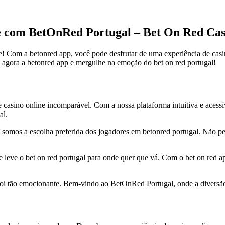
e com BetOnRed Portugal – Bet On Red Cas
ne! Com a betonred app, você pode desfrutar de uma experiência de casin
e agora a betonred app e mergulhe na emoção do bet on red portugal!
 casino online incomparável. Com a nossa plataforma intuitiva e acessí
al.
somos a escolha preferida dos jogadores em betonred portugal. Não per
e leve o bet on red portugal para onde quer que vá. Com o bet on red 
a foi tão emocionante. Bem-vindo ao BetOnRed Portugal, onde a diversã