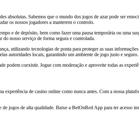
dades absolutas. Sabemos que o mundo dos jogos de azar pode ser emoc
judar os nossos jogadores a manterem o controlo.
tempo e de depósito, bem como fazer uma pausa temporária ou uma susp
r do nosso serviço de forma segura e controlada.
ça, utilizando tecnologias de ponta para proteger as suas informaçõe
as autoridades locais, garantindo um ambiente de jogo justo e seguro.
ade podem coexistir. Jogue com moderação e aproveite todas as experi
experiência de casino online como nunca antes. Com a nossa plataform
e jogos de alta qualidade. Baixe a BetOnRed App para ter acesso inst