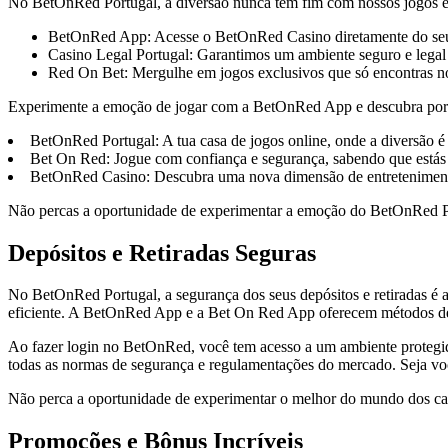
No BetOnRed Portugal, a diversão nunca tem fim com nossos jogos ex
BetOnRed App: Acesse o BetOnRed Casino diretamente do seu
Casino Legal Portugal: Garantimos um ambiente seguro e legal 
Red On Bet: Mergulhe em jogos exclusivos que só encontras no
Experimente a emoção de jogar com a BetOnRed App e descubra por q
BetOnRed Portugal: A tua casa de jogos online, onde a diversão é 
Bet On Red: Jogue com confiança e segurança, sabendo que estás a
BetOnRed Casino: Descubra uma nova dimensão de entretenimento
Não percas a oportunidade de experimentar a emoção do BetOnRed P
Depósitos e Retiradas Seguras
No BetOnRed Portugal, a segurança dos seus depósitos e retiradas é 
eficiente. A BetOnRed App e a Bet On Red App oferecem métodos de 
Ao fazer login no BetOnRed, você tem acesso a um ambiente protegid
todas as normas de segurança e regulamentações do mercado. Seja vo
Não perca a oportunidade de experimentar o melhor do mundo dos cas
Promoções e Bônus Incríveis