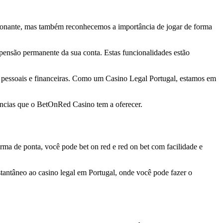
ionante, mas também reconhecemos a importância de jogar de forma
ensão permanente da sua conta. Estas funcionalidades estão
s pessoais e financeiras. Como um Casino Legal Portugal, estamos em
ências que o BetOnRed Casino tem a oferecer.
a de ponta, você pode bet on red e red on bet com facilidade e
antâneo ao casino legal em Portugal, onde você pode fazer o