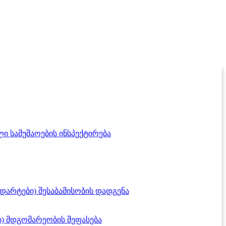
ი სამუშაოების ინსპექტირება
დარტები) შესაბამისობის დადგენა
) მდგომარეობის შეფასება