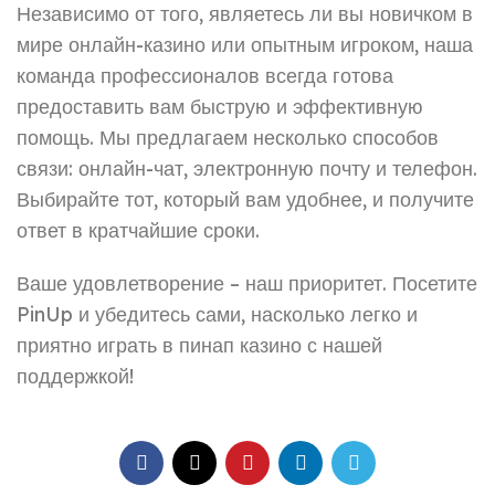
Независимо от того, являетесь ли вы новичком в
мире онлайн-казино или опытным игроком, наша
команда профессионалов всегда готова
предоставить вам быструю и эффективную
помощь. Мы предлагаем несколько способов
связи: онлайн-чат, электронную почту и телефон.
Выбирайте тот, который вам удобнее, и получите
ответ в кратчайшие сроки.
Ваше удовлетворение – наш приоритет. Посетите
PinUp и убедитесь сами, насколько легко и
приятно играть в пинап казино с нашей
поддержкой!