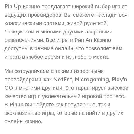
Pin Up Казино предлагает широкий выбор игр от
ведущих провайдеров. Вы сможете насладиться
классическими слотами, живой рулеткой,
блэкджеком и многими другими азартными
развлечениями. Все игры в Pин Ап Казино
доступны в режиме онлайн, что позволяет вам
играть в любое время и из любого места.
Мы сотрудничаем с такими известными
провайдерами, как NetEnt, Microgaming, Play’n
GO и многими другими. Это гарантирует высокое
качество игр и увлекательный игровой процесс.
В Pinup вы найдете как популярные, так и
эксклюзивные игры, которые не найти в других
онлайн казино.