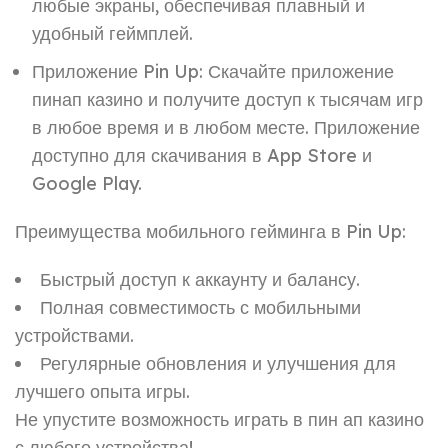
любые экраны, обеспечивая плавный и
удобный геймплей.
Приложение Pin Up: Скачайте приложение
пинап казино и получите доступ к тысячам игр
в любое время и в любом месте. Приложение
доступно для скачивания в App Store и
Google Play.
Преимущества мобильного гейминга в Pin Up:
Быстрый доступ к аккаунту и балансу.
Полная совместимость с мобильными
устройствами.
Регулярные обновления и улучшения для
лучшего опыта игры.
Не упустите возможность играть в пин ап казино
с любого устройства!