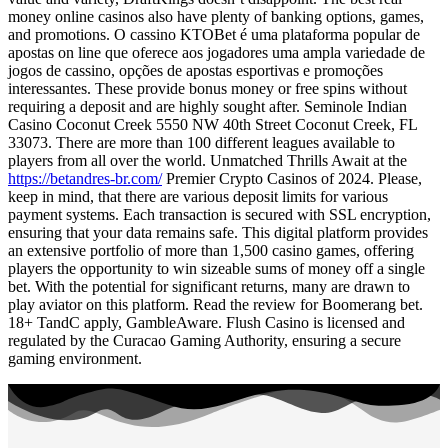
money online casinos also have plenty of banking options, games,
and promotions. O cassino KTOBet é uma plataforma popular de
apostas on line que oferece aos jogadores uma ampla variedade de
jogos de cassino, opções de apostas esportivas e promoções
interessantes. These provide bonus money or free spins without
requiring a deposit and are highly sought after. Seminole Indian
Casino Coconut Creek 5550 NW 40th Street Coconut Creek, FL
33073. There are more than 100 different leagues available to
players from all over the world. Unmatched Thrills Await at the
https://betandres-br.com/
Premier Crypto Casinos of 2024. Please,
keep in mind, that there are various deposit limits for various
payment systems. Each transaction is secured with SSL encryption,
ensuring that your data remains safe. This digital platform provides
an extensive portfolio of more than 1,500 casino games, offering
players the opportunity to win sizeable sums of money off a single
bet. With the potential for significant returns, many are drawn to
play aviator on this platform. Read the review for Boomerang bet.
18+ TandC apply, GambleAware. Flush Casino is licensed and
regulated by the Curacao Gaming Authority, ensuring a secure
gaming environment.