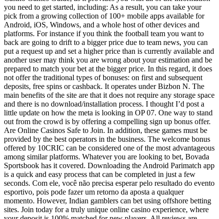
you need to get started, including: As a result, you can take your
pick from a growing collection of 100+ mobile apps available for
Android, iOS, Windows, and a whole host of other devices and
platforms. For instance if you think the football team you want to
back are going to drift to a bigger price due to team news, you can
put a request up and set a higher price than is currently available and
another user may think you are wrong about your estimation and be
prepared to match your bet at the bigger price. In this regard, it does
not offer the traditional types of bonuses: on first and subsequent
deposits, free spins or cashback. It operates under Bizbon N. The
main benefits of the site are that it does not require any storage space
and there is no download/installation process. I thought I’d post a
little update on how the meta is looking in OP 07. One way to stand
out from the crowd is by offering a compelling sign up bonus offer.
Are Online Casinos Safe to Join. In addition, these games must be
provided by the best operators in the business. The welcome bonus
offered by 10CRIC can be considered one of the most advantageous
among similar platforms. Whatever you are looking to bet, Bovada
Sportsbook has it covered. Downloading the Android Parimatch app
is a quick and easy process that can be completed in just a few
seconds. Com ele, você não precisa esperar pelo resultado do evento
esportivo, pois pode fazer um retorno da aposta a qualquer
momento. However, Indian gamblers can bet using offshore betting
sites. Join today for a truly unique online casino experience, where
your deposit is 100% matched for new players. All reviews are