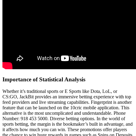
Importance of Statistical Analysis
Whether it’s traditional sports or E Sports like Dota, LoL, or
CS:GO, JackBit provides an immersive betting experience with top
feed providers and live streaming capabilities. Fingerprint is another
feature that can be launched on the 10cric mobile application. This
alternative is the most uncomplicated and understandable. Phone
Number: 918 453 5000. Diverse betting options. In the world of
sports betting, the margin is the bookmaker’s built in advantage, and
it affects how much you can win. These promotions offer players
the chance to win huge rewards in games such as Spins on Deposits,