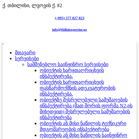
ქ. თბილისი, ლვოვის ქ. #2
(+995) 577 027 823
info@tbilisiexpertise.ge
მთავარი
სერვისები
სამშენებლო საინჟინრო სერვისები
ობიექტის ხარჯთაღრიცხვის
ინსპექტირება.
ობიექტის ხარჯთაღრიცხვის
ფასწარმოქმნის ადეკვატურობის
ინსპექტირება.
ობიექტზე შესრულებული სამუშაოების
ინსპექტირება (მათ შორის ფორმა N2-ის
მიხედვით) შესრულებული სამუშაოების
ინსპექტირება
ობიექტის ან მისი ნაწილის ტექნიკური
მდგომარეობის ინსპექტირება
ობიექტის ან მისი ნაწილის საინჟინრო