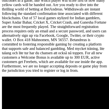
outcomes in a game, like which player will score first or how many
yellow cards will be handed out. Are you ready to dive into the
thrilling world of betting at BetAndreas. Withdrawals are instant
following the standard confirmation time associated with different
blockchains. Out of 57 local games stylized for Indian gamblers,
Super Andar Bahar, Cricket X, Cricket Crash, and Ganesha Fortune
are the most frequently played. The straightforward registration
process requires only an email and a secure password, and users can
alternatively sign up via Facebook, Google, Twitter, or their crypto
wallet. O Box 418 Mahnomen, MN 56557. Betandreas is
committed to fostering responsible gaming by creating a platform
that supports safe and balanced gambling. Med mycket träning, lite
talang och lite tur har du chansen att också nå toppen. For all new
customers a Welcome Bonus is available up to 300 EUR, active
customers get Freebets, which are available for use inside the app.
Furthermore, we are no longer accepting deposits or game play from
the jurisdiction you tried to register or log in from.