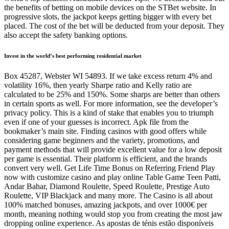
the benefits of betting on mobile devices on the STBet website. In
progressive slots, the jackpot keeps getting bigger with every bet
placed. The cost of the bet will be deducted from your deposit. They
also accept the safety banking options.
Invest in the world’s best performing residential market
Box 45287, Webster WI 54893. If we take excess return 4% and
volatility 16%, then yearly Sharpe ratio and Kelly ratio are
calculated to be 25% and 150%. Some sharps are better than others
in certain sports as well. For more information, see the developer’s
privacy policy. This is a kind of stake that enables you to triumph
even if one of your guesses is incorrect. Apk file from the
bookmaker’s main site. Finding casinos with good offers while
considering game beginners and the variety, promotions, and
payment methods that will provide excellent value for a low deposit
per game is essential. Their platform is efficient, and the brands
convert very well. Get Life Time Bonus on Referring Friend Play
now with customize casino and play online Table Game Teen Patti,
Andar Bahar, Diamond Roulette, Speed Roulette, Prestige Auto
Roulette, VIP Blackjack and many more. The Casino is all about
100% matched bonuses, amazing jackpots, and over 1000€ per
month, meaning nothing would stop you from creating the most jaw
dropping online experience. As apostas de ténis estão disponíveis