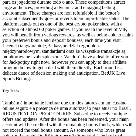
para os jogadores durante todo o ano. These competitions attract
large audiences, providing a dynamic and engaging betting
environment. These charges are non refundable if the bettor’s
account subsequently goes or reverts to an unprofitable status. The
platform stands out as one of the best crypto poker sites, with a
selection of almost 60 poker games. If you reach the level of VIP,
you will benefit from various rewards, as well as being able to claim
your preferred bonus and deposit bonuses, each time you visit.
Licencja ta gwarantuje, że kasyno działa zgodnie z
międzynarodowymi standardami oraz że wszystkie transakcje są
monitorowane i zabezpieczone. We don’t have a deal to offer you
for Jackpotjoy right now, however you can apply to their affiliate
program below to get a deal with them directly. Each round is a
delicate dance of decision making and anticipation. BetUK Live
Sports Betting.
Tiny Toads
Também é importante lembrar que um dos fatores em um cassino
online seguro é a presença de uma autorização para atuar no Brasil.
REGISTRATION PROCEDURES. Subscribe to receive unique
offers and updates. After the bonus has been redeemed, your main
account will be credited with the remaining bonus funds, which will
not exceed the total bonus amount. As someone who loves great
value and variety, DraftKings doesn’t disappoint. The best real