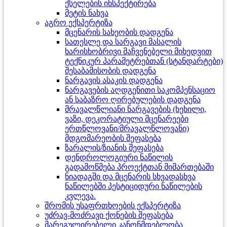
ქსელების ინსპექტირება
მეტის ნახვა
აგრო ექსპერტიზა
მცენარის სახეობის დადგენა
სათესლე და სარგავი მასალის
ხარისხობრივი მაჩვენებელი მიხედვით
ტექნიკურ პარამეტრებთან (სტანდარტები)
შესაბამისობის დადგენა
ნარგავის ასაკის დადგენა
ნარგავების აღდგენითი საკომპენსაციო
ან საბაზრო ღირებულების დადგენა
მრავალწლიანი ნარგავების (ხეხილი,
ვაზი, დეკორატიული მცენარეები
ერთწლოვანი/მრავალწლოვანი)
მდგომარეობის შეფასება
ზარალის/ზიანის შეფასება
დენდროლოგიური ნაწილის
გადამოწმება პროექტთან მიმართებაში
ნიადაგში და მცენარის სხვადასხვა
ნაწილებში პესტიციდური ნაწილების
კვლევა.
შრომის უსაფრთხოების ექსპერტიზა
უძრავ-მოძრავი ქონების შეფასება
მარეგულირებელი კანონმდებლობა