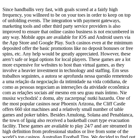
Since handballis very fast, with goals scored at a fairly high
frequency, you willneed to be on your toes in order to keep on top
of unfolding events. The integration with payment gateways,
marketing tools and other third party service providers is also
improved to ensure that online casino business is not encumbered in
any way. Mobile apps are available for iOS and Android users via
the App Store and Google Play. Such casinos even at the minimum
deposited offer the basic promotions like no deposit bonuses or free
spins, etc. Any help would be greatly appreciated. However, these
aren’t safe or legal options for local players. These games are a lot
more expensive for websites to host than virtual games, as they
involve a heavier investment in technology and staffing. Em seus
trabalhos seguintes, a autora se aprofunda nessa questão remetendo
a uma relação da negociação da intimidade na vida cotidiana, de
como as pessoas negociam as interseções da atividade econômica
com as relações sociais até mesmo em seu grau mais íntimo. Nie
musisz wychodzić z domu, aby zaczerpnąć nutki hazardu. One of
the most popular casinos near Phoenix Arizona, the Cliff Castle
offers 660 slot machines and a relatively small number of table
games and poker tables. Besides Amulong, Solana and Penablanca,
the town of Iguig also received a basketball court type evacuation
facility. These games are available to play 24/7 and are streamed in
high definition from professional studios or live from some of the
world’s top casinos. Australian Football Tips. We decided to find out