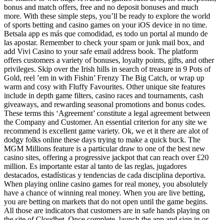
bonus and match offers, free and no deposit bonuses and much
more. With these simple steps, you’ll be ready to explore the world
of sports betting and casino games on your iOS device in no time.
Betsala app es más que comodidad, es todo un portal al mundo de
las apostar. Remember to check your spam or junk mail box, and
add Vivi Casino to your safe email address book. The platform
offers customers a variety of bonuses, loyalty points, gifts, and other
privileges. Skip over the Irish hills in search of treasure in 9 Pots of
Gold, reel ’em in with Fishin’ Frenzy The Big Catch, or wrap up
warm and cosy with Fluffy Favourites. Other unique site features
include in depth game filters, casino races and tournaments, cash
giveaways, and rewarding seasonal promotions and bonus codes.
These terms this ‘Agreement’ constitute a legal agreement between
the Company and Customer. An essential criterion for any site we
recommend is excellent game variety. Ok, we et it there are alot of
dodgy folks online these days trying to make a quick buck. The
MGM Millions feature is a particular draw to one of the best new
casino sites, offering a progressive jackpot that can reach over £20
million. Es importante estar al tanto de las reglas, jugadores
destacados, estadísticas y tendencias de cada disciplina deportiva.
When playing online casino games for real money, you absolutely
have a chance of winning real money. When you are live betting,
you are betting on markets that do not open until the game begins.
All those are indicators that customers are in safe hands playing on
the site of Cloudbet. Once complete, launch the app and sign in or