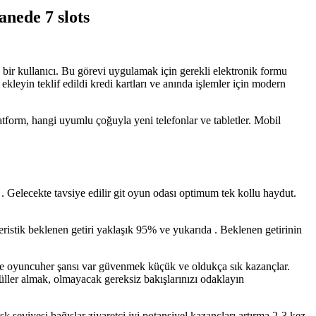
nede 7 slots
bir kullanıcı. Bu görevi uygulamak için gerekli elektronik formu
leyin teklif edildi kredi kartları ve anında işlemler için modern
latform, hangi uyumlu çoğuyla yeni telefonlar ve tabletler. Mobil
. Gelecekte tavsiye edilir git oyun odası optimum tek kollu haydut.
stik beklenen getiri yaklaşık 95% ve yukarıda . Beklenen getirinin
 ile oyuncuher şansı var güvenmek küçük ve oldukça sık kazançlar.
ller almak, olmayacak gereksiz bakışlarınızı odaklayın
isk seviyesi bağışlar ziyaretçi iyi potansiyel kazançları artırma 2-3 kez