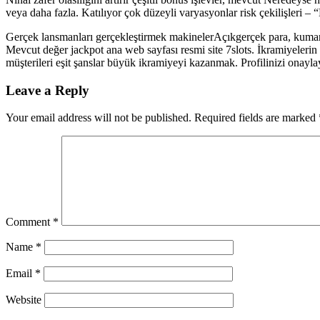
veya daha fazla. Katılıyor çok düzeyli varyasyonlar risk çekilişleri – 
Gerçek lansmanları gerçekleştirmek makinelerAçıkgerçek para, kumarba
Mevcut değer jackpot ana web sayfası resmi site 7slots. İkramiyelerin de
müşterileri eşit şanslar büyük ikramiyeyi kazanmak. Profilinizi onay
Leave a Reply
Your email address will not be published.
Required fields are marked
Comment
*
Name
*
Email
*
Website