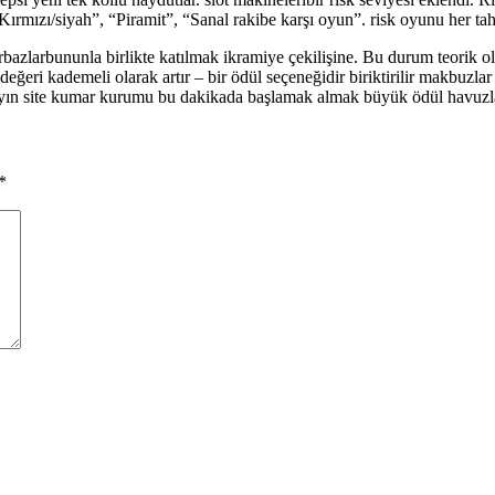
“Kırmızı/siyah”, “Piramit”, “Sanal rakibe karşı oyun”. risk oyunu her tahm
zlarbununla birlikte katılmak ikramiye çekilişine. Bu durum teorik ola
ğeri kademeli olarak artır – bir ödül seçeneğidir biriktirilir makbuzlar 
layın site kumar kurumu bu dakikada başlamak almak büyük ödül havuzla
*