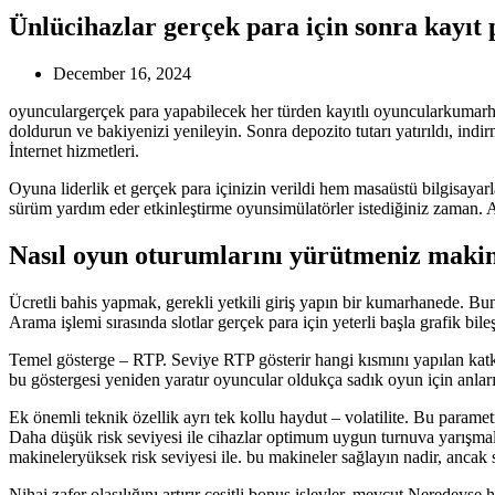
Ünlücihazlar gerçek para için sonra kayı
December 16, 2024
oyunculargerçek para yapabilecek her türden kayıtlı oyuncularkumarha
doldurun ve bakiyenizi yenileyin. Sonra depozito tutarı yatırıldı, ind
İnternet hizmetleri.
Oyuna liderlik et gerçek para içinizin verildi hem masaüstü bilgisayar
sürüm yardım eder etkinleştirme oyunsimülatörler istediğiniz zaman. An
Nasıl oyun oturumlarını yürütmeniz makin
Ücretli bahis yapmak, gerekli yetkili giriş yapın bir kumarhanede. Bu
Arama işlemi sırasında slotlar gerçek para için yeterli başla grafik bi
Temel gösterge – RTP. Seviye RTP gösterir hangi kısmını yapılan kat
bu göstergesi yeniden yaratır oyuncular oldukça sadık oyun için anlar
Ek önemli teknik özellik ayrı tek kollu haydut – volatilite. Bu para
Daha düşük risk seviyesi ile cihazlar optimum uygun turnuva yarışmal
makineleryüksek risk seviyesi ile. bu makineler sağlayın nadir, ancak
Nihai zafer olasılığını artırır çeşitli bonus işlevler, mevcut Neredeyse 