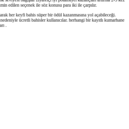
in edilen seçenek ile söz konusu para iki ile çarpılır.
rak her keyfi bahis süper bir ödül kazanmasına yol açabileceği.
nedeniyle ücretli bahisler kullanıcılar. herhangi bir kayıtlı kumarhane
rı .