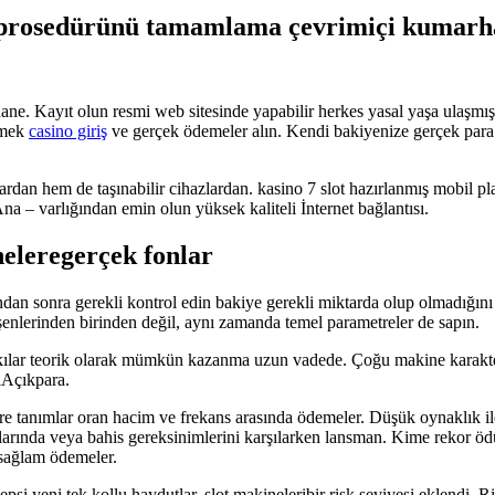
t prosedürünü tamamlama çevrimiçi kumarha
ne. Kayıt olun resmi web sitesinde yapabilir herkes yasal yaşa ulaşmış 
irmek
casino giriş
ve gerçek ödemeler alın. Kendi bakiyenize gerçek para ek
lardan hem de taşınabilir cihazlardan. kasino 7 slot hazırlanmış mobil p
a – varlığından emin olun yüksek kaliteli İnternet bağlantısı.
eleregerçek fonlar
ndan sonra gerekli kontrol edin bakiye gerekli miktarda olup olmadığını 
leşenlerinden birinden değil, aynı zamanda temel parametreler de sapın.
kılar teorik olarak mümkün kazanma uzun vadede. Çoğu makine karakteri
ıAçıkpara.
metre tanımlar oran hacim ve frekans arasında ödemeler. Düşük oynaklık
arında veya bahis gereksinimlerini karşılarken lansman. Kime rekor ödü
 sağlam ödemeler.
hepsi yeni tek kollu haydutlar. slot makineleribir risk seviyesi eklendi. R