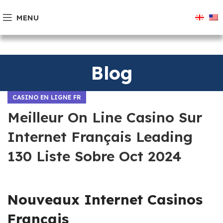
MENU
Blog
CASINO EN LIGNE FR
Meilleur On Line Casino Sur
Internet Français Leading
130 Liste Sobre Oct 2024
Nouveaux Internet Casinos
Français