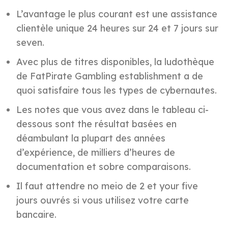
L’avantage le plus courant est une assistance
clientèle unique 24 heures sur 24 et 7 jours sur
seven.
Avec plus de titres disponibles, la ludothèque
de FatPirate Gambling establishment a de
quoi satisfaire tous les types de cybernautes.
Les notes que vous avez dans le tableau ci-
dessous sont the résultat basées en
déambulant la plupart des années
d’expérience, de milliers d’heures de
documentation et sobre comparaisons.
Il faut attendre no meio de 2 et your five
jours ouvrés si vous utilisez votre carte
bancaire.