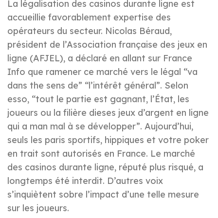
La légalisation des casinos durante ligne est
accueillie favorablement expertise des
opérateurs du secteur. Nicolas Béraud,
président de l’Association française des jeux en
ligne (AFJEL), a déclaré en allant sur France
Info que ramener ce marché vers le légal “va
dans the sens de” “l’intérêt général”. Selon
esso, “tout le partie est gagnant, l’État, les
joueurs ou la filière dieses jeux d’argent en ligne
qui a man mal à se développer”. Aujourd’hui,
seuls les paris sportifs, hippiques et votre poker
en trait sont autorisés en France. Le marché
des casinos durante ligne, réputé plus risqué, a
longtemps été interdit. D’autres voix
s’inquiètent sobre l’impact d’une telle mesure
sur les joueurs.