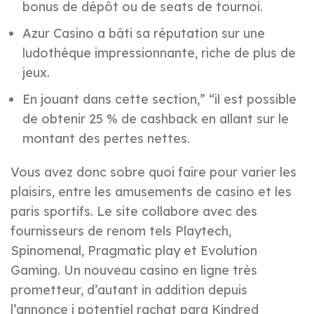
bonus de dépôt ou de seats de tournoi.
Azur Casino a bâti sa réputation sur une
ludothèque impressionnante, riche de plus de
jeux.
En jouant dans cette section,” “il est possible
de obtenir 25 % de cashback en allant sur le
montant des pertes nettes.
Vous avez donc sobre quoi faire pour varier les
plaisirs, entre les amusements de casino et les
paris sportifs. Le site collabore avec des
fournisseurs de renom tels Playtech,
Spinomenal, Pragmatic play et Evolution
Gaming. Un nouveau casino en ligne très
prometteur, d’autant in addition depuis
l’annonce i potentiel rachat para Kindred