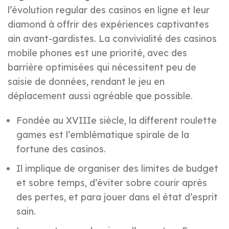
l’évolution regular des casinos en ligne et leur
diamond à offrir des expériences captivantes
ain avant-gardistes. La convivialité des casinos
mobile phones est une priorité, avec des
barrière optimisées qui nécessitent peu de
saisie de données, rendant le jeu en
déplacement aussi agréable que possible.
Fondée au XVIIIe siècle, la different roulette
games est l’emblématique spirale de la
fortune des casinos.
Il implique de organiser des limites de budget
et sobre temps, d’éviter sobre courir après
des pertes, et para jouer dans el état d’esprit
sain.