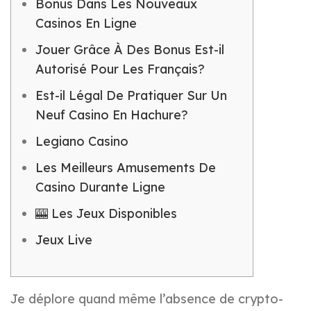
Bonus Dans Les Nouveaux
Casinos En Ligne
Jouer Grâce À Des Bonus Est-il
Autorisé Pour Les Français?
Est-il Légal De Pratiquer Sur Un
Neuf Casino En Hachure?
Legiano Casino
Les Meilleurs Amusements De
Casino Durante Ligne
🎰 Les Jeux Disponibles
Jeux Live
Je déplore quand même l’absence de crypto-