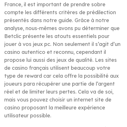
France, il est important de prendre sobre
compte les différents critères de prédilection
présentés dans notre guide. Grâce à notre
analyse, nous-mêmes avons pu déterminer que
Betclic présente les atouts essentiels pour
jouer à vos jeux pc. Non seulement il s’agit d’un
casino autentico et reconnu, cependant il
propose lui aussi des jeux de qualité. Les sites
de casino français utilisent beaucoup votre
type de reward car cela offre la possibilité aux
joueurs para récupérer une partie de l’argent
réel et de limiter leurs pertes. Cela va de soi,
mais vous pouvez choisir un internet site de
casino proposant la meilleure expérience
utilisateur possible.