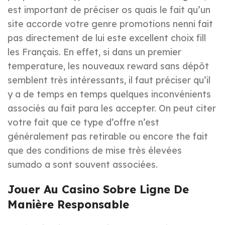
est important de préciser os quais le fait qu’un
site accorde votre genre promotions nenni fait
pas directement de lui este excellent choix fill
les Français. En effet, si dans un premier
temperature, les nouveaux reward sans dépôt
semblent très intéressants, il faut préciser qu’il
y a de temps en temps quelques inconvénients
associés au fait para les accepter. On peut citer
votre fait que ce type d’offre n’est
généralement pas retirable ou encore the fait
que des conditions de mise très élevées
sumado a sont souvent associées.
Jouer Au Casino Sobre Ligne De
Manière Responsable