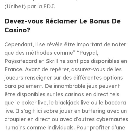
(Unibet) par la FDJ.
Devez-vous Réclamer Le Bonus De
Casino?
Cependant, il se révèle être important de noter
que des méthodes comme” “Paypal,
Paysafecard et Skrill ne sont pas disponibles en
France. Avant de repérer, assurez-vous de les
joueurs renseigner sur des différentes options
para paiement. De innombrable jeux peuvent
être disponibles sur les casinos en direct tels
que le poker live, le blackjack live ou le baccara
live. Il s’agit ici sobre jouer en buffering avec un
croupier en direct ou avec d’autres cybernautes
humains comme individuals. Pour profiter d’une