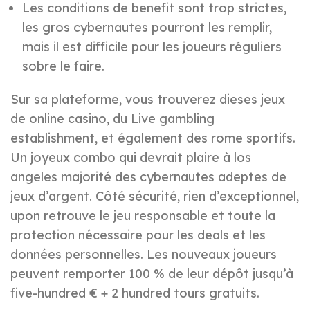
Les conditions de benefit sont trop strictes,
les gros cybernautes pourront les remplir,
mais il est difficile pour les joueurs réguliers
sobre le faire.
Sur sa plateforme, vous trouverez dieses jeux
de online casino, du Live gambling
establishment, et également des rome sportifs.
Un joyeux combo qui devrait plaire à los
angeles majorité des cybernautes adeptes de
jeux d’argent. Côté sécurité, rien d’exceptionnel,
upon retrouve le jeu responsable et toute la
protection nécessaire pour les deals et les
données personnelles. Les nouveaux joueurs
peuvent remporter 100 % de leur dépôt jusqu’à
five-hundred € + 2 hundred tours gratuits.