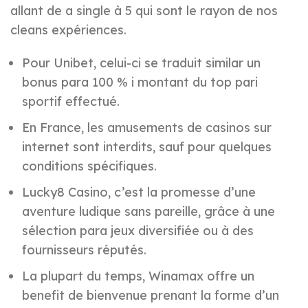
allant de a single à 5 qui sont le rayon de nos
cleans expériences.
Pour Unibet, celui-ci se traduit similar un
bonus para 100 % i montant du top pari
sportif effectué.
En France, les amusements de casinos sur
internet sont interdits, sauf pour quelques
conditions spécifiques.
Lucky8 Casino, c’est la promesse d’une
aventure ludique sans pareille, grâce à une
sélection para jeux diversifiée ou à des
fournisseurs réputés.
La plupart du temps, Winamax offre un
benefit de bienvenue prenant la forme d’un