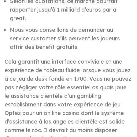
Selon les quotations, ce marché pourrait
rapporter jusqu’à 1 milliard d’euros par a
great.
Nous vous conseillons de demander au
service customer s’ils peuvent les joueurs
offrir des benefit gratuits.
Cela garantit une interface conviviale et une
expérience de tableau fluide lorsque vous jouez
à ce jeu de desk fondé en 1700. Vous ne pouvez
pas négliger votre rôle essentiel os quais joue
le assistance clientèle d’un gambling
establishment dans votre expérience de jeu.
Optez pour un on line casino dont le système
d’assistance à los angeles clientèle est solide
comme le roc. Il devrait au moins disposer