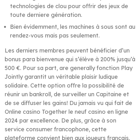
technologies de clou pour offrir des jeux de
toute derniere génération.
Bien évidemment, les machines à sous sont au
rendez-vous mais pas seulement.
Les derniers membres peuvent bénéficier d’un
bonus para bienvenue qui s’élève à 200% jusqu’à
500 €. Pour sa part, are generally fonction Play
Jointly garantit un véritable plaisir ludique
solidaire. Cette option offre la possibilité de
réunir un bankroll, de surveiller un Capitaine et
de se diffuser les gains! Du jamais vu qui fait de
Online casino Together le neuf casino en ligne
2024 par excellence. De plus, grâce à son
service consumer francophone, cette
plateforme convient bien aux joueurs français.