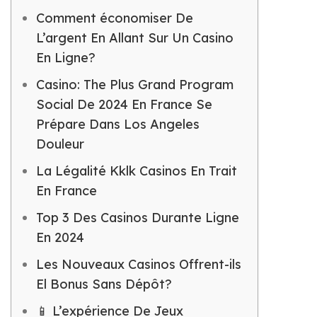
Comment économiser De
L’argent En Allant Sur Un Casino
En Ligne?
Casino: The Plus Grand Program
Social De 2024 En France Se
Prépare Dans Los Angeles
Douleur
La Légalité Kklk Casinos En Trait
En France
Top 3 Des Casinos Durante Ligne
En 2024
Les Nouveaux Casinos Offrent-ils
El Bonus Sans Dépôt?
📱 L’expérience De Jeux