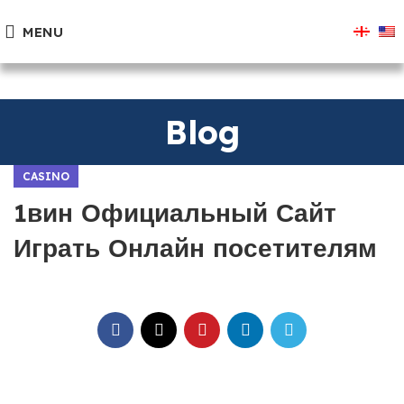
MENU
Blog
CASINO
1вин Официальный Сайт
Играть Онлайн посетителям