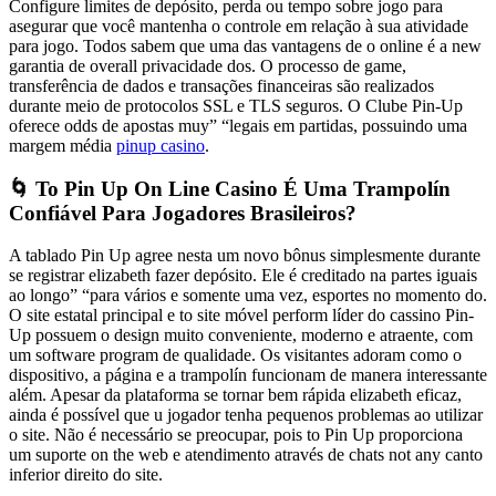
Configure limites de depósito, perda ou tempo sobre jogo para
asegurar que você mantenha o controle em relação à sua atividade
para jogo. Todos sabem que uma das vantagens de o online é a new
garantia de overall privacidade dos. O processo de game,
transferência de dados e transações financeiras são realizados
durante meio de protocolos SSL e TLS seguros. O Clube Pin-Up
oferece odds de apostas muy” “legais em partidas, possuindo uma
margem média
pinup casino
.
🌀 To Pin Up On Line Casino É Uma Trampolín
Confiável Para Jogadores Brasileiros?
A tablado Pin Up agree nesta um novo bônus simplesmente durante
se registrar elizabeth fazer depósito. Ele é creditado na partes iguais
ao longo” “para vários e somente uma vez, esportes no momento do.
O site estatal principal e to site móvel perform líder do cassino Pin-
Up possuem o design muito conveniente, moderno e atraente, com
um software program de qualidade. Os visitantes adoram como o
dispositivo, a página e a trampolín funcionam de manera interessante
além. Apesar da plataforma se tornar bem rápida elizabeth eficaz,
ainda é possível que u jogador tenha pequenos problemas ao utilizar
o site. Não é necessário se preocupar, pois to Pin Up proporciona
um suporte on the web e atendimento através de chats not any canto
inferior direito do site.