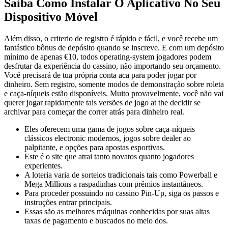
Saiba Como Instalar O Aplicativo No Seu
Dispositivo Móvel
Além disso, o criterio de registro é rápido e fácil, e você recebe um
fantástico bônus de depósito quando se inscreve. E com um depósito
mínimo de apenas €10, todos operating-system jogadores podem
desfrutar da experiência do cassino, não importando seu orçamento.
Você precisará de tua própria conta aca para poder jogar por
dinheiro. Sem registro, somente modos de demonstração sobre roleta
e caça-níqueis estão disponíveis. Muito provavelmente, você não vai
querer jogar rapidamente tais versões de jogo at the decidir se
archivar para começar the correr atrás para dinheiro real.
Eles oferecem uma gama de jogos sobre caça-níqueis
clássicos electronic modernos, jogos sobre dealer ao
palpitante, e opções para apostas esportivas.
Este é o site que atrai tanto novatos quanto jogadores
experientes.
A loteria varia de sorteios tradicionais tais como Powerball e
Mega Millions a raspadinhas com prêmios instantâneos.
Para proceder possuindo no cassino Pin-Up, siga os passos e
instruções entrar principais.
Essas são as melhores máquinas conhecidas por suas altas
taxas de pagamento e buscados no meio dos.