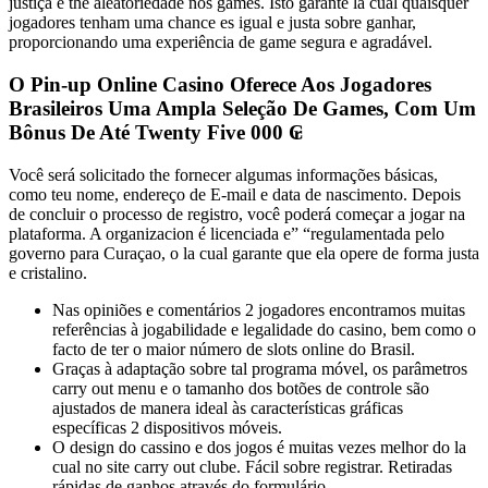
justiça e the aleatoriedade nos games. Isto garante la cual quaisquer
jogadores tenham uma chance es igual e justa sobre ganhar,
proporcionando uma experiência de game segura e agradável.
O Pin-up Online Casino Oferece Aos Jogadores
Brasileiros Uma Ampla Seleção De Games, Com Um
Bônus De Até Twenty Five 000 ₢
Você será solicitado the fornecer algumas informações básicas,
como teu nome, endereço de E-mail e data de nascimento. Depois
de concluir o processo de registro, você poderá começar a jogar na
plataforma. A organizacion é licenciada e” “regulamentada pelo
governo para Curaçao, o la cual garante que ela opere de forma justa
e cristalino.
Nas opiniões e comentários 2 jogadores encontramos muitas
referências à jogabilidade e legalidade do casino, bem como o
facto de ter o maior número de slots online do Brasil.
Graças à adaptação sobre tal programa móvel, os parâmetros
carry out menu e o tamanho dos botões de controle são
ajustados de manera ideal às características gráficas
específicas 2 dispositivos móveis.
O design do cassino e dos jogos é muitas vezes melhor do la
cual no site carry out clube. Fácil sobre registrar. Retiradas
rápidas de ganhos através do formulário.