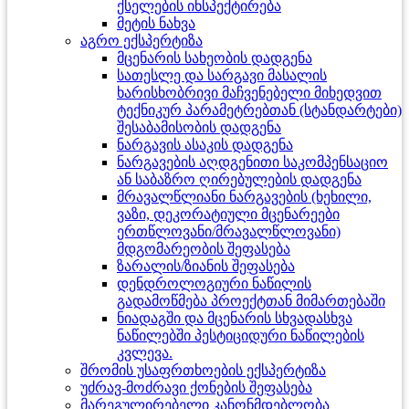
ქსელების ინსპექტირება
მეტის ნახვა
აგრო ექსპერტიზა
მცენარის სახეობის დადგენა
სათესლე და სარგავი მასალის
ხარისხობრივი მაჩვენებელი მიხედვით
ტექნიკურ პარამეტრებთან (სტანდარტები)
შესაბამისობის დადგენა
ნარგავის ასაკის დადგენა
ნარგავების აღდგენითი საკომპენსაციო
ან საბაზრო ღირებულების დადგენა
მრავალწლიანი ნარგავების (ხეხილი,
ვაზი, დეკორატიული მცენარეები
ერთწლოვანი/მრავალწლოვანი)
მდგომარეობის შეფასება
ზარალის/ზიანის შეფასება
დენდროლოგიური ნაწილის
გადამოწმება პროექტთან მიმართებაში
ნიადაგში და მცენარის სხვადასხვა
ნაწილებში პესტიციდური ნაწილების
კვლევა.
შრომის უსაფრთხოების ექსპერტიზა
უძრავ-მოძრავი ქონების შეფასება
მარეგულირებელი კანონმდებლობა