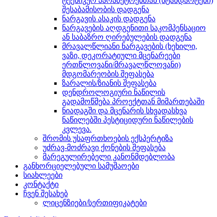
ტექნიკურ პარამეტრებთან (სტანდარტები)
შესაბამისობის დადგენა
ნარგავის ასაკის დადგენა
ნარგავების აღდგენითი საკომპენსაციო
ან საბაზრო ღირებულების დადგენა
მრავალწლიანი ნარგავების (ხეხილი,
ვაზი, დეკორატიული მცენარეები
ერთწლოვანი/მრავალწლოვანი)
მდგომარეობის შეფასება
ზარალის/ზიანის შეფასება
დენდროლოგიური ნაწილის
გადამოწმება პროექტთან მიმართებაში
ნიადაგში და მცენარის სხვადასხვა
ნაწილებში პესტიციდური ნაწილების
კვლევა.
შრომის უსაფრთხოების ექსპერტიზა
უძრავ-მოძრავი ქონების შეფასება
მარეგულირებელი კანონმდებლობა
განხორციელებული სამუშაოები
სიახლეები
კონტაქტი
ჩვენ შესახებ
ლიცენზიები/სერთიფიკატები