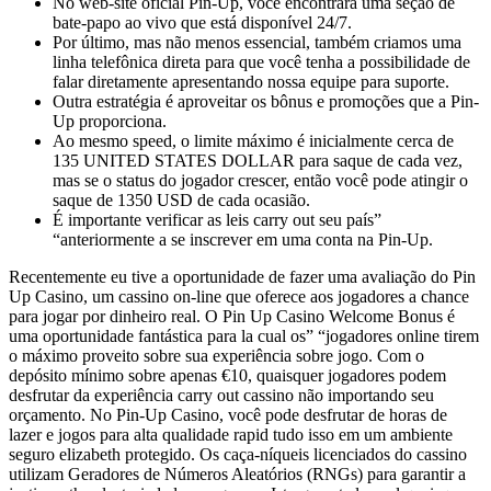
No web-site oficial Pin-Up, você encontrará uma seção de
bate-papo ao vivo que está disponível 24/7.
Por último, mas não menos essencial, também criamos uma
linha telefônica direta para que você tenha a possibilidade de
falar diretamente apresentando nossa equipe para suporte.
Outra estratégia é aproveitar os bônus e promoções que a Pin-
Up proporciona.
Ao mesmo speed, o limite máximo é inicialmente cerca de
135 UNITED STATES DOLLAR para saque de cada vez,
mas se o status do jogador crescer, então você pode atingir o
saque de 1350 USD de cada ocasião.
É importante verificar as leis carry out seu país”
“anteriormente a se inscrever em uma conta na Pin-Up.
Recentemente eu tive a oportunidade de fazer uma avaliação do Pin
Up Casino, um cassino on-line que oferece aos jogadores a chance
para jogar por dinheiro real. O Pin Up Casino Welcome Bonus é
uma oportunidade fantástica para la cual os” “jogadores online tirem
o máximo proveito sobre sua experiência sobre jogo. Com o
depósito mínimo sobre apenas €10, quaisquer jogadores podem
desfrutar da experiência carry out cassino não importando seu
orçamento. No Pin-Up Casino, você pode desfrutar de horas de
lazer e jogos para alta qualidade rapid tudo isso em um ambiente
seguro elizabeth protegido. Os caça-níqueis licenciados do cassino
utilizam Geradores de Números Aleatórios (RNGs) para garantir a