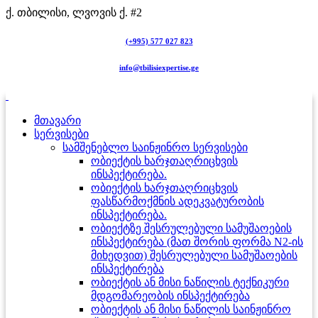
ქ. თბილისი, ლვოვის ქ. #2
(+995) 577 027 823
info@tbilisiexpertise.ge
მთავარი
სერვისები
სამშენებლო საინჟინრო სერვისები
ობიექტის ხარჯთაღრიცხვის
ინსპექტირება.
ობიექტის ხარჯთაღრიცხვის
ფასწარმოქმნის ადეკვატურობის
ინსპექტირება.
ობიექტზე შესრულებული სამუშაოების
ინსპექტირება (მათ შორის ფორმა N2-ის
მიხედვით) შესრულებული სამუშაოების
ინსპექტირება
ობიექტის ან მისი ნაწილის ტექნიკური
მდგომარეობის ინსპექტირება
ობიექტის ან მისი ნაწილის საინჟინრო