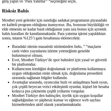
giriş yapın ve ‘Para Yatırma'” “seçeneğini seçin.
Risksiz Bahis
Mostbet yeni gelenler için sunduğu sadakat programının piyasadaki
en kaliteli program olduğuna inanıyoruz. Bu, bonusun büyüklüğü ve
elde etmenin ne kadar basit olduğunun yanı sıra bonus için ayrıntılı
bahis kuralları ile kanıtlanmaktadır. Para yatırma işlemi yapıldıktan
sonra, tutarın %125’i gain hesabınıza eklenecektir.
Buradaki sitenin masaüstü sürümünden farkı, ” “maçların
canlı video yayınlarını izleme yeteneğinin genelde
bulunmuyor olması.
Evet, Mostbet Türkiye’de spor bahisleri için yasal ve güvenli
bir platformdur.
Kullanıcının kimliğini doğrulamak ve platformu kullanmaya
uygun olduğundan emin olmak için, doğrulama prosedürü
sırasında sağlanan bilgiler kullanılır.
Avantajlar arasında, oyuncular hızlı ve anlaşılması basit oyun,
çok çeşitli heyecan verici etkileşimli oyunlar, kişisel bir hesaba
kolayca pra çekmenin çeşitli yollarını vurgular.
Mostbet Türkiye den bahisçiler, üyelik için uygun koşullar
sağladığından ve şüphesiz kumar ve eğlence web sayfası
hizmetlerinden aktif olarak yararlanmaktadır.