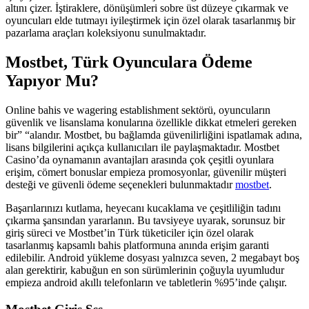
altını çizer. İştiraklere, dönüşümleri sobre üst düzeye çıkarmak ve
oyuncuları elde tutmayı iyileştirmek için özel olarak tasarlanmış bir
pazarlama araçları koleksiyonu sunulmaktadır.
Mostbet, Türk Oyunculara Ödeme
Yapıyor Mu?
Online bahis ve wagering establishment sektörü, oyuncuların
güvenlik ve lisanslama konularına özellikle dikkat etmeleri gereken
bir” “alandır. Mostbet, bu bağlamda güvenilirliğini ispatlamak adına,
lisans bilgilerini açıkça kullanıcıları ile paylaşmaktadır. Mostbet
Casino’da oynamanın avantajları arasında çok çeşitli oyunlara
erişim, cömert bonuslar empieza promosyonlar, güvenilir müşteri
desteği ve güvenli ödeme seçenekleri bulunmaktadır
mostbet
.
Başarılarınızı kutlama, heyecanı kucaklama ve çeşitliliğin tadını
çıkarma şansından yararlanın. Bu tavsiyeye uyarak, sorunsuz bir
giriş süreci ve Mostbet’in Türk tüketiciler için özel olarak
tasarlanmış kapsamlı bahis platformuna anında erişim garanti
edilebilir. Android yükleme dosyası yalnızca seven, 2 megabayt boş
alan gerektirir, kabuğun en son sürümlerinin çoğuyla uyumludur
empieza android akıllı telefonların ve tabletlerin %95’inde çalışır.