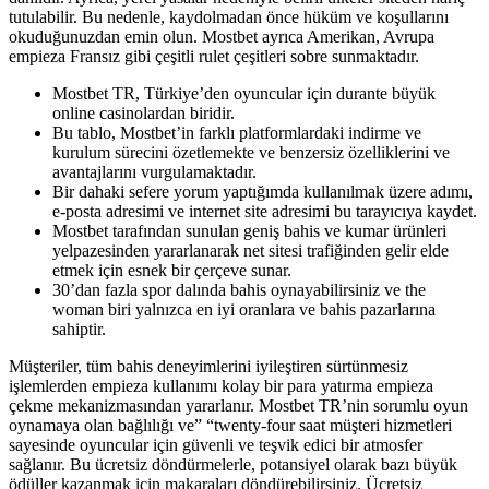
tutulabilir. Bu nedenle, kaydolmadan önce hüküm ve koşullarını
okuduğunuzdan emin olun. Mostbet ayrıca Amerikan, Avrupa
empieza Fransız gibi çeşitli rulet çeşitleri sobre sunmaktadır.
Mostbet TR, Türkiye’den oyuncular için durante büyük
online casinolardan biridir.
Bu tablo, Mostbet’in farklı platformlardaki indirme ve
kurulum sürecini özetlemekte ve benzersiz özelliklerini ve
avantajlarını vurgulamaktadır.
Bir dahaki sefere yorum yaptığımda kullanılmak üzere adımı,
e-posta adresimi ve internet site adresimi bu tarayıcıya kaydet.
Mostbet tarafından sunulan geniş bahis ve kumar ürünleri
yelpazesinden yararlanarak net sitesi trafiğinden gelir elde
etmek için esnek bir çerçeve sunar.
30’dan fazla spor dalında bahis oynayabilirsiniz ve the
woman biri yalnızca en iyi oranlara ve bahis pazarlarına
sahiptir.
Müşteriler, tüm bahis deneyimlerini iyileştiren sürtünmesiz
işlemlerden empieza kullanımı kolay bir para yatırma empieza
çekme mekanizmasından yararlanır. Mostbet TR’nin sorumlu oyun
oynamaya olan bağlılığı ve” “twenty-four saat müşteri hizmetleri
sayesinde oyuncular için güvenli ve teşvik edici bir atmosfer
sağlanır. Bu ücretsiz döndürmelerle, potansiyel olarak bazı büyük
ödüller kazanmak için makaraları döndürebilirsiniz. Ücretsiz