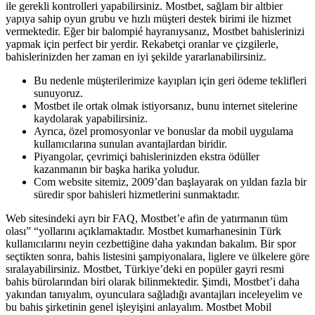
ile gerekli kontrolleri yapabilirsiniz. Mostbet, sağlam bir altbier
yapıya sahip oyun grubu ve hızlı müşteri destek birimi ile hizmet
vermektedir. Eğer bir balompié hayranıysanız, Mostbet bahislerinizi
yapmak için perfect bir yerdir. Rekabetçi oranlar ve çizgilerle,
bahislerinizden her zaman en iyi şekilde yararlanabilirsiniz.
Bu nedenle müşterilerimize kayıpları için geri ödeme teklifleri
sunuyoruz.
Mostbet ile ortak olmak istiyorsanız, bunu internet sitelerine
kaydolarak yapabilirsiniz.
Ayrıca, özel promosyonlar ve bonuslar da mobil uygulama
kullanıcılarına sunulan avantajlardan biridir.
Piyangolar, çevrimiçi bahislerinizden ekstra ödüller
kazanmanın bir başka harika yoludur.
Com website sitemiz, 2009’dan başlayarak on yıldan fazla bir
süredir spor bahisleri hizmetlerini sunmaktadır.
Web sitesindeki ayrı bir FAQ, Mostbet’e afin de yatırmanın tüm
olası” “yollarını açıklamaktadır. Mostbet kumarhanesinin Türk
kullanıcılarını neyin cezbettiğine daha yakından bakalım. Bir spor
seçtikten sonra, bahis listesini şampiyonalara, liglere ve ülkelere göre
sıralayabilirsiniz. Mostbet, Türkiye’deki en popüler gayri resmi
bahis bürolarından biri olarak bilinmektedir. Şimdi, Mostbet’i daha
yakından tanıyalım, oyunculara sağladığı avantajları inceleyelim ve
bu bahis şirketinin genel işleyişini anlayalım. Mostbet Mobil