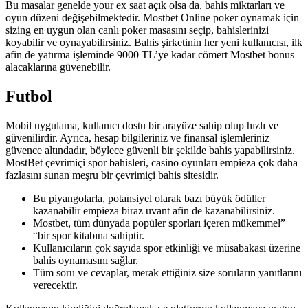
Bu masalar genelde your ex saat açık olsa da, bahis miktarları ve
oyun düzeni değişebilmektedir. Mostbet Online poker oynamak için
sizing en uygun olan canlı poker masasını seçip, bahislerinizi
koyabilir ve oynayabilirsiniz. Bahis şirketinin her yeni kullanıcısı, ilk
afin de yatırma işleminde 9000 TL’ye kadar cömert Mostbet bonus
alacaklarına güvenebilir.
Futbol
Mobil uygulama, kullanıcı dostu bir arayüze sahip olup hızlı ve
güvenilirdir. Ayrıca, hesap bilgileriniz ve finansal işlemleriniz
güvence altındadır, böylece güvenli bir şekilde bahis yapabilirsiniz.
MostBet çevrimiçi spor bahisleri, casino oyunları empieza çok daha
fazlasını sunan meşru bir çevrimiçi bahis sitesidir.
Bu piyangolarla, potansiyel olarak bazı büyük ödüller
kazanabilir empieza biraz uvant afin de kazanabilirsiniz.
Mostbet, tüm dünyada popüler sporları içeren mükemmel”
“bir spor kitabına sahiptir.
Kullanıcıların çok sayıda spor etkinliği ve müsabakası üzerine
bahis oynamasını sağlar.
Tüm soru ve cevaplar, merak ettiğiniz size soruların yanıtlarını
verecektir.