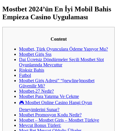
Mostbet 2024’ün En İyi Mobil Bahis
Empieza Casino Uygulaması
Content
Mostbet, Türk Oyunculara Ödeme Yapıyor Mu?
Mostbet Giriş Sss
Dai Ücretsiz Döndürmeler Seçili Mostbet Slot
Oyunlarında Mevcuttur
Risksiz Bahis
Futbol
Mostbet Giriş Adresi” “[newline]mostbet
Güvenilir Mi?
Mostbet-27 Nedir?
Mostbet Para Yatırma Ve Çekme
🎮 Mostbet Online Casino Hangi Oyun
Deneyimlerini Sunar?
Mostbet Promosyon Kodu Nedir?
Mostbet – Mostbet Giriş – Mostbet Türkiye
Mevcut Bonus Türleri:
Most Bet Mevcut Olduğu Ülkeler