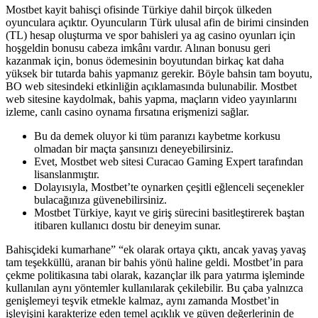
Mostbet kayit bahisçi ofisinde Türkiye dahil birçok ülkeden
oyunculara açıktır. Oyuncuların Türk ulusal afin de birimi cinsinden
(TL) hesap oluşturma ve spor bahisleri ya ag casino oyunları için
hoşgeldin bonusu cabeza imkânı vardır. Alınan bonusu geri
kazanmak için, bonus ödemesinin boyutundan birkaç kat daha
yüksek bir tutarda bahis yapmanız gerekir. Böyle bahsin tam boyutu,
BO web sitesindeki etkinliğin açıklamasında bulunabilir. Mostbet
web sitesine kaydolmak, bahis yapma, maçların video yayınlarını
izleme, canlı casino oynama fırsatına erişmenizi sağlar.
Bu da demek oluyor ki tüm paranızı kaybetme korkusu
olmadan bir maçta şansınızı deneyebilirsiniz.
Evet, Mostbet web sitesi Curacao Gaming Expert tarafından
lisanslanmıştır.
Dolayısıyla, Mostbet’te oynarken çeşitli eğlenceli seçenekler
bulacağınıza güvenebilirsiniz.
Mostbet Türkiye, kayıt ve giriş sürecini basitleştirerek baştan
itibaren kullanıcı dostu bir deneyim sunar.
Bahisçideki kumarhane” “ek olarak ortaya çıktı, ancak yavaş yavaş
tam teşekküllü, aranan bir bahis yönü haline geldi. Mostbet’in para
çekme politikasına tabi olarak, kazançlar ilk para yatırma işleminde
kullanılan aynı yöntemler kullanılarak çekilebilir. Bu çaba yalnızca
genişlemeyi teşvik etmekle kalmaz, aynı zamanda Mostbet’in
işleyişini karakterize eden temel açıklık ve güven değerlerinin de