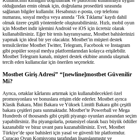
Kullanıcının kimliğini doğrulamak ve platformu kullanmaya uygun
olduğundan emin olmak için, doğrulama prosedürü sırasında
sağlanan bilgiler kullanılır. Hesabınızı e-posta, cep telefonu
numarası, sosyal medya veya anında ‘Tek Tıklama’ kaydı dahil
olmak üzere çeşitli yöntemlerle oluşturabilirsiniz. Hızlı, mobil oyun
için Mostbet indir işlemini Android ve iOS için ücretsiz olarak
kullanabilirsiniz. Eğer bir tenis hayranıysanız, Mostbet bahislerinizi
yapmak için ideal bir yer olacaktır. Mostbet’in müşteri destek
temsilcilerine Mostbet Twitter, Telegram, Facebook ve Instagram
gibi popüler sosyal medya platformlarından kolayca erişilebilir.
Mostbet Telegram kanalı, müşteri destek ekibine anında ulaşmak
tercih eden kullanıcılar için önerilen seçenektir.
Mostbet Giriş Adresi” “[newline]mostbet Güvenilir
Mi?
Ayrıca, ortaklar kârlarını artırmak için kullanabilecekleri özel
promosyonlara ve bonuslara erişim elde ederler. Mostbet ayrıca
Klasik Bakara, Mini Bakara ve Yüksek Limitli Bakara gibi çeşitli
bakara çeşitleri para sunmaktadır. Mostbet’te Powerball ve Mega
Hundreds of thousands gibi çeşitli piyango oyunları arasından seçim
yapabilirsiniz. Bu piyangolarla, potansiyel olarak bazı büyük ödüller
kazanabilir ve biraz uvant para kazanabilirsiniz. Evet, Mostbet
Türkiye’de spor bahisleri için yasal ve güvenli bir platformdur.
Curacao Oyun Komisyonu tarafından lisanslanmıştır ve