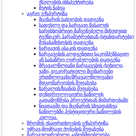
ქსელების ინსპექტირება
მეტის ნახვა
აგრო ექსპერტიზა
მცენარის სახეობის დადგენა
სათესლე და სარგავი მასალის
ხარისხობრივი მაჩვენებელი მიხედვით
ტექნიკურ პარამეტრებთან (სტანდარტები)
შესაბამისობის დადგენა
ნარგავის ასაკის დადგენა
ნარგავების აღდგენითი საკომპენსაციო
ან საბაზრო ღირებულების დადგენა
მრავალწლიანი ნარგავების (ხეხილი,
ვაზი, დეკორატიული მცენარეები
ერთწლოვანი/მრავალწლოვანი)
მდგომარეობის შეფასება
ზარალის/ზიანის შეფასება
დენდროლოგიური ნაწილის
გადამოწმება პროექტთან მიმართებაში
ნიადაგში და მცენარის სხვადასხვა
ნაწილებში პესტიციდური ნაწილების
კვლევა.
შრომის უსაფრთხოების ექსპერტიზა
უძრავ-მოძრავი ქონების შეფასება
მარეგულირებელი კანონმდებლობა