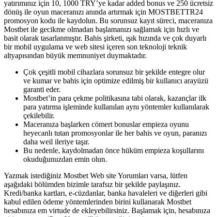
yatırımınız için 10, 1000 TRY’ye kadar added bonus ve 250 ücretsiz
dönüş ile oyun maceranızı anında artırmak için MOSTBETTR24
promosyon kodu ile kaydolun. Bu sorunsuz kayıt süreci, maceranıza
Mostbet ile gecikme olmadan başlamanızı sağlamak için hızlı ve
basit olarak tasarlanmıştır. Bahis şirketi, ışık hızında ve çok duyarlı
bir mobil uygulama ve web sitesi içeren son teknoloji teknik
altyapısından büyük memnuniyet duymaktadır.
Çok çeşitli mobil cihazlara sorunsuz bir şekilde entegre olur
ve kumar ve bahis için optimize edilmiş bir kullanıcı arayüzü
garanti eder.
Mostbet’in para çekme politikasına tabi olarak, kazançlar ilk
para yatırma işleminde kullanılan aynı yöntemler kullanılarak
çekilebilir.
Maceranıza başlarken cömert bonuslar empieza oyunu
heyecanlı tutan promosyonlar ile her bahis ve oyun, paranızı
daha weil ileriye taşır.
Bu nedenle, kaydolmadan önce hüküm empieza koşullarını
okuduğunuzdan emin olun.
Yazmak istediğiniz Mostbet Web site Yorumları varsa, lütfen
aşağıdaki bölümden bizimle tarafsız bir şekilde paylaşınız.
Kredi/banka kartları, e-cüzdanlar, banka havaleleri ve diğerleri gibi
kabul edilen ödeme yöntemlerinden birini kullanarak Mostbet
hesabınıza em virtude de ekleyebilirsiniz. Başlamak için, hesabınıza