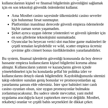
kullanıcılarının kişisel ve finansal bilgilerinin güvenliğini sağlamak
için en son teknoloji güvenlik önlemlerini kullanır.
Ama Mostbet casino sayesinde ülkemizdeki casino severler
için bulunmaz fırsat sunmuştur.
Platformları inanılmaz derecede güvenli empieza ödemelerde
hiçbir zaman sorun yaşamadım.
Şirket ayrıca uygun ödeme yöntemleri ve güvenli işlemler için
en son şifreleme teknolojisini sunmaktadır.
Oyuncular bu heyecan verici slot machine game makineleri ile
çeşitli temaları keşfedebilir ve wild, scatter empieza ücretsiz
çevirme gibi cömert bonus özelliklerinden yararlanabilirler.
Bu system, finansal işlemlerin güvenliği konusunda da boy derece
hassastır empieza kullanıcıların kişisel bilgilerini koruma altına
almıştır. Kullanıcıların yatırım ve kazançlarını güven içinde
yönetebilmeleri için bu konularda şeffaf bir politika izler ve
kullanıcılarını detaylı olarak bilgilendirir. Kaydolduğunuzda sitemizi
takip edenlere sunulan geniş bonuslar ve promosyonlardan ag
yararlanma şansını elde edersiniz. İster spor bahisleri ister canlı
casino oyunları olsun, size uygun promosyonlar bulmakta
zorlanmayacaksınız. Bu sadece sitede mevcuttur, yani mobil
uygulama aracılığıyla kayıt yaptırırken mevcut değildir. Mostbet,
rekabetçi oranlar ve çeşitli bahis seçenekleri ile dikkat çeker.