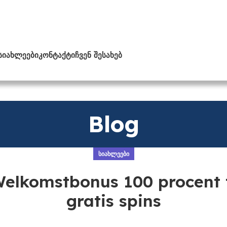
ᲡᲘᲐᲮᲚᲔᲔᲑᲘ
ᲙᲝᲜᲢᲐᲥᲢᲘ
ᲩᲕᲔᲜ ᲨᲔᲡᲐᲮᲔᲑ
Blog
ᲡᲘᲐᲮᲚᲔᲔᲑᲘ
Welkomstbonus 100 procent t
gratis spins