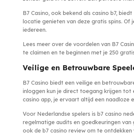
B7 Casino, ook bekend als casino b7, biedt
locatie genieten van deze gratis spins. Of 
iedereen.
Lees meer over de voordelen van B7 Casin
te claimen en te beginnen met je 250 gratis
Veilige en Betrouwbare Spee
B7 Casino biedt een veilige en betrouwbar
inloggen kun je direct toegang krijgen tot
casino app, je ervaart altijd een naadloze 
Voor Nederlandse spelers is b7 casino ned
regelmatige audits en goedkeuringen van g
ook de b7 casino review om te ontdekken 