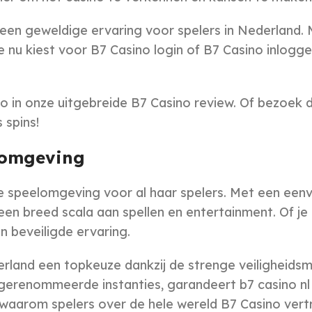
 een geweldige ervaring voor spelers in Nederland. 
je nu kiest voor B7 Casino login of B7 Casino inlogg
o in onze uitgebreide B7 Casino review. Of bezoek
 spins!
lomgeving
e speelomgeving voor al haar spelers. Met een eenv
 een breed scala aan spellen en entertainment. Of je
en beveiligde ervaring.
erland een topkeuze dankzij de strenge veiligheids
erenommeerde instanties, garandeert b7 casino nl 
waarom spelers over de hele wereld B7 Casino vert