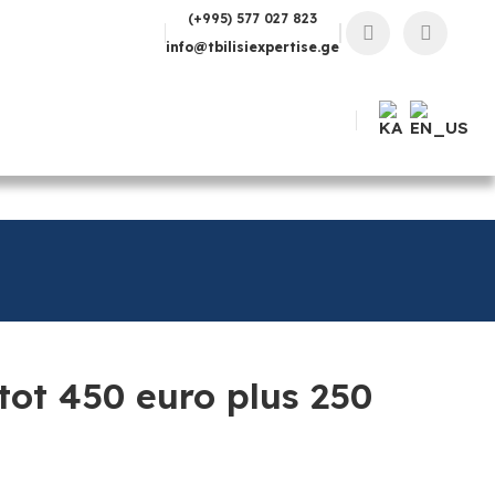
(+995) 577 027 823
info@tbilisiexpertise.ge
ot 450 euro plus 250