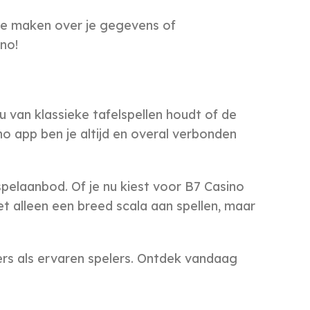
t te maken over je gegevens of
no!
nu van klassieke tafelspellen houdt of de
ino app ben je altijd en overal verbonden
spelaanbod. Of je nu kiest voor B7 Casino
iet alleen een breed scala aan spellen, maar
ers als ervaren spelers. Ontdek vandaag