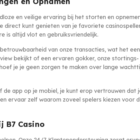
tingen en Opnamen
dloze en veilige ervaring bij het storten en opneme
 direct kunt genieten van je favoriete casinospellen
is altijd vlot en gebruiksvriendelijk.
etrouwbaarheid van onze transacties, wat het een t
eview bekijkt of een ervaren gokker, onze storting
hoef je je geen zorgen te maken over lange wachttij
of de app op je mobiel, je kunt erop vertrouwen dat 
n ervaar zelf waarom zoveel spelers kiezen voor de
j B7 Casino
te helpen. Onze 24/7 Klantenondersteuning zorgt ervo