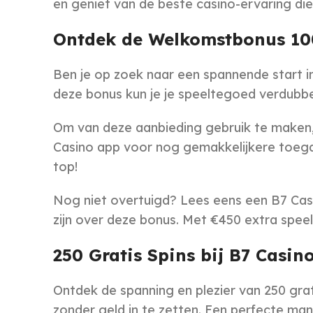
en geniet van de beste casino-ervaring die
Ontdek de Welkomstbonus 100
Ben je op zoek naar een spannende start i
deze bonus kun je je speeltegoed verdubbel
Om van deze aanbieding gebruik te maken, 
Casino app voor nog gemakkelijkere toegang 
top!
Nog niet overtuigd? Lees eens een B7 Cas
zijn over deze bonus. Met €450 extra speelg
250 Gratis Spins bij B7 Casin
Ontdek de spanning en plezier van 250 grat
zonder geld in te zetten. Een perfecte ma