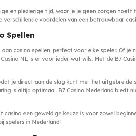
ige en plezierige tijd, waar je je geen zorgen hoef
de verschillende voordelen van een betrouwbaar casi
o Spellen
 aan casino spellen, perfect voor elke speler. Of je 
7 Casino NL is er voor ieder wat wils. Met de B7 Cas
odat je direct aan de slag kunt met het uitgebreide 
ring is altijd optimaal. B7 Casino Nederland biedt n
dit casino een geweldige keuze is voor zowel beginn
j spelers in Nederland!