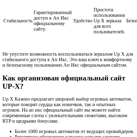
Простота
Гарантированный
использования
доступ к Ап Икс
Стабильность
Удобство
Up X зеркала
Безо
официальному
для всех
сайту.
пользователей.
Не упустите возможность воспользоваться зеркалом Up X для
стабильного доступа к Ап Икс. Это ваш ключ к комфортному
и безопасному пользованию Ап Икс официальным сайтом.
Как организован официальный сайт
UP-X?
Up X Казино предлагает широкий выбор игровых автоматов,
которые покорят сердца как новичков, так и опытных
игроков. На ап икс официальный сайт вы можете найти
современные слоты с увлекательными сюжетами, высоким
RTP и щедрыми бонусами.
Более 1000 игровых автоматов от ведущих провайдеров.
Регулярное обновление каталога новыми слотами.