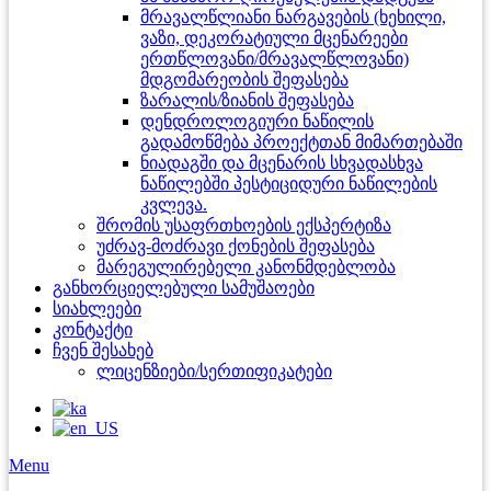
მრავალწლიანი ნარგავების (ხეხილი,
ვაზი, დეკორატიული მცენარეები
ერთწლოვანი/მრავალწლოვანი)
მდგომარეობის შეფასება
ზარალის/ზიანის შეფასება
დენდროლოგიური ნაწილის
გადამოწმება პროექტთან მიმართებაში
ნიადაგში და მცენარის სხვადასხვა
ნაწილებში პესტიციდური ნაწილების
კვლევა.
შრომის უსაფრთხოების ექსპერტიზა
უძრავ-მოძრავი ქონების შეფასება
მარეგულირებელი კანონმდებლობა
განხორციელებული სამუშაოები
სიახლეები
კონტაქტი
ჩვენ შესახებ
ლიცენზიები/სერთიფიკატები
Menu