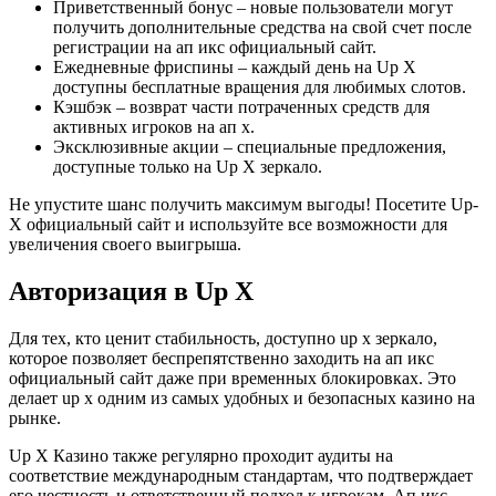
Приветственный бонус – новые пользователи могут
получить дополнительные средства на свой счет после
регистрации на ап икс официальный сайт.
Ежедневные фриспины – каждый день на Up X
доступны бесплатные вращения для любимых слотов.
Кэшбэк – возврат части потраченных средств для
активных игроков на ап х.
Эксклюзивные акции – специальные предложения,
доступные только на Up X зеркало.
Не упустите шанс получить максимум выгоды! Посетите Up-
X официальный сайт и используйте все возможности для
увеличения своего выигрыша.
Авторизация в Up X
Для тех, кто ценит стабильность, доступно up x зеркало,
которое позволяет беспрепятственно заходить на ап икс
официальный сайт даже при временных блокировках. Это
делает up x одним из самых удобных и безопасных казино на
рынке.
Up X Казино также регулярно проходит аудиты на
соответствие международным стандартам, что подтверждает
его честность и ответственный подход к игрокам. Ап икс –