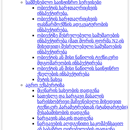
სამშენებლო საინჟინრო სერვისები
ობიექტის ხარჯთაღრიცხვის
ინსპექტირება.
ობიექტის ხარჯთაღრიცხვის
ფასწარმოქმნის ადეკვატურობის
ინსპექტირება.
ობიექტზე შესრულებული სამუშაოების
ინსპექტირება (მათ შორის ფორმა N2-ის
მიხედვით) შესრულებული სამუშაოების
ინსპექტირება
ობიექტის ან მისი ნაწილის ტექნიკური
მდგომარეობის ინსპექტირება
ობიექტის ან მისი ნაწილის საინჟინრო
ქსელების ინსპექტირება
მეტის ნახვა
აგრო ექსპერტიზა
მცენარის სახეობის დადგენა
სათესლე და სარგავი მასალის
ხარისხობრივი მაჩვენებელი მიხედვით
ტექნიკურ პარამეტრებთან (სტანდარტები)
შესაბამისობის დადგენა
ნარგავის ასაკის დადგენა
ნარგავების აღდგენითი საკომპენსაციო
ან საბაზრო ღირებულების დადგენა