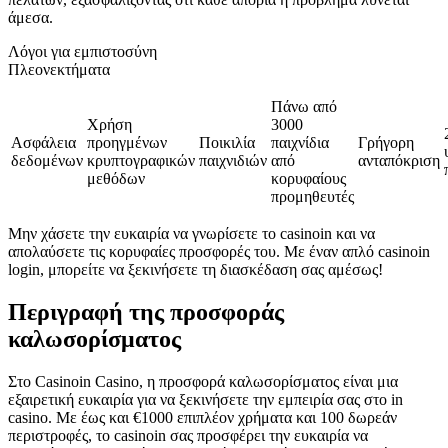
άμεσα.
Λόγοι για εμπιστοσύνη
Πλεονεκτήματα
Πάνω από
Χρήση
3000
Ασφάλεια
προηγμένων
Ποικιλία
παιχνίδια
Γρήγορη
δεδομένων
κρυπτογραφικών
παιχνιδιών
από
ανταπόκριση
μεθόδων
κορυφαίους
προμηθευτές
Μην χάσετε την ευκαιρία να γνωρίσετε το casinoin και να
απολαύσετε τις κορυφαίες προσφορές του. Με έναν απλό casinoin
login, μπορείτε να ξεκινήσετε τη διασκέδαση σας αμέσως!
Περιγραφή της προσφοράς
καλωσορίσματος
Στο Casinoin Casino, η προσφορά καλωσορίσματος είναι μια
εξαιρετική ευκαιρία για να ξεκινήσετε την εμπειρία σας στο in
casino. Με έως και €1000 επιπλέον χρήματα και 100 δωρεάν
περιστροφές, το casinoin σας προσφέρει την ευκαιρία να