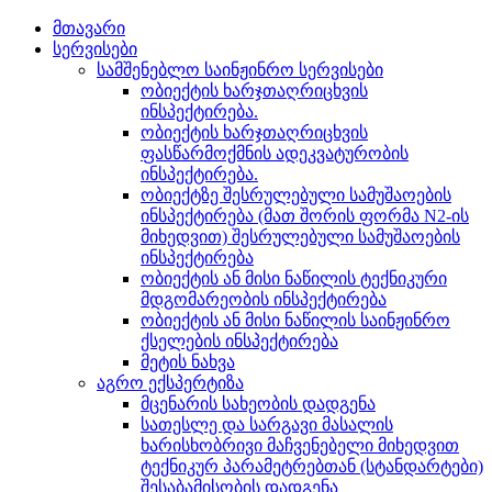
მთავარი
სერვისები
სამშენებლო საინჟინრო სერვისები
ობიექტის ხარჯთაღრიცხვის
ინსპექტირება.
ობიექტის ხარჯთაღრიცხვის
ფასწარმოქმნის ადეკვატურობის
ინსპექტირება.
ობიექტზე შესრულებული სამუშაოების
ინსპექტირება (მათ შორის ფორმა N2-ის
მიხედვით) შესრულებული სამუშაოების
ინსპექტირება
ობიექტის ან მისი ნაწილის ტექნიკური
მდგომარეობის ინსპექტირება
ობიექტის ან მისი ნაწილის საინჟინრო
ქსელების ინსპექტირება
მეტის ნახვა
აგრო ექსპერტიზა
მცენარის სახეობის დადგენა
სათესლე და სარგავი მასალის
ხარისხობრივი მაჩვენებელი მიხედვით
ტექნიკურ პარამეტრებთან (სტანდარტები)
შესაბამისობის დადგენა