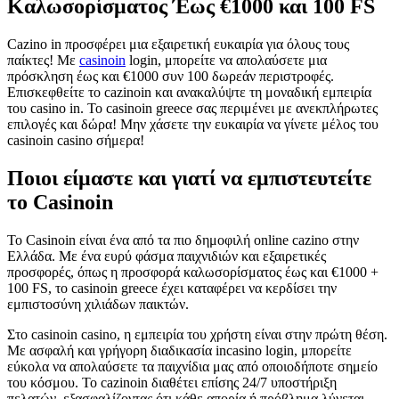
Καλωσορίσματος Έως €1000 και 100 FS
Cazino in προσφέρει μια εξαιρετική ευκαιρία για όλους τους
παίκτες! Με
casinoin
login, μπορείτε να απολαύσετε μια
πρόσκληση έως και €1000 συν 100 δωρεάν περιστροφές.
Επισκεφθείτε το cazinoin και ανακαλύψτε τη μοναδική εμπειρία
του casino in. Το casinoin greece σας περιμένει με ανεκπλήρωτες
επιλογές και δώρα! Μην χάσετε την ευκαιρία να γίνετε μέλος του
casinoin casino σήμερα!
Ποιοι είμαστε και γιατί να εμπιστευτείτε
το Casinoin
Το Casinoin είναι ένα από τα πιο δημοφιλή online cazino στην
Ελλάδα. Με ένα ευρύ φάσμα παιχνιδιών και εξαιρετικές
προσφορές, όπως η προσφορά καλωσορίσματος έως και €1000 +
100 FS, το casinoin greece έχει καταφέρει να κερδίσει την
εμπιστοσύνη χιλιάδων παικτών.
Στο casinoin casino, η εμπειρία του χρήστη είναι στην πρώτη θέση.
Με ασφαλή και γρήγορη διαδικασία incasino login, μπορείτε
εύκολα να απολαύσετε τα παιχνίδια μας από οποιοδήποτε σημείο
του κόσμου. Το cazinoin διαθέτει επίσης 24/7 υποστήριξη
πελατών, εξασφαλίζοντας ότι κάθε απορία ή πρόβλημα λύνεται