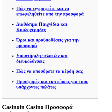
Πώς να εγγραφείτε και να
επωφεληθείτε από την προσφορά
Διαθέσιμα Παιχνίδια και
Κουλοχέρηδες
Όροι και προϋποθέσεις για την
προσφορά
Υποστήριξη πελατών και
διευκολύνσεις
Πώς να αποσύρετε τα κέρδη σας
Προσφορές και εκπτώσεις για τους
υπάρχοντες πελάτες
Casinoin Casino Προσφορά