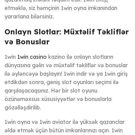
etməklə, siz həmçinin 1win oyna imkanından
yararlana bilərsiniz.
Onlayn Slotlar: Müxtəlif Təkliflər
və Bonuslar
1win
1win casino
kazino ilə onlayn slotların
dünyasına gəlin və müxtəlif təkliflər və bonuslar
ilə əyləncəyə başlayın! 1win indir və ya 1win giriş
etdikdən sonra, geniş slot oyunları seçimi ilə
qarşılaşacaqsınız. Hər bir slot oyunu
özünəməxsus xüsusiyyətlər və bonuslarla
gözəlləşdirilib.
1win oyna və 1win aviator ilə yüksək qazanclar
əldə etmək üçün bütün imkanlarınızı açın. 1win