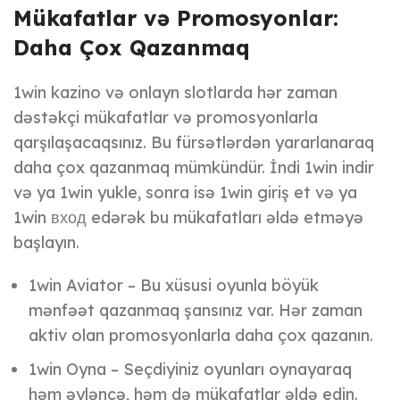
Mükafatlar və Promosyonlar:
Daha Çox Qazanmaq
1win kazino və onlayn slotlarda hər zaman
dəstəkçi mükafatlar və promosyonlarla
qarşılaşacaqsınız. Bu fürsətlərdən yararlanaraq
daha çox qazanmaq mümkündür. İndi 1win indir
və ya 1win yukle, sonra isə 1win giriş et və ya
1win вход edərək bu mükafatları əldə etməyə
başlayın.
1win Aviator – Bu xüsusi oyunla böyük
mənfəət qazanmaq şansınız var. Hər zaman
aktiv olan promosyonlarla daha çox qazanın.
1win Oyna – Seçdiyiniz oyunları oynayaraq
həm əyləncə, həm də mükafatlar əldə edin.