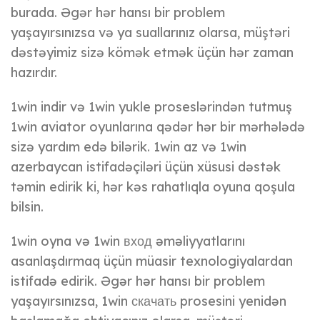
burada. Əgər hər hansı bir problem
yaşayırsınızsa və ya suallarınız olarsa, müştəri
dəstəyimiz sizə kömək etmək üçün hər zaman
hazırdır.
1win indir və 1win yukle proseslərindən tutmuş
1win aviator oyunlarına qədər hər bir mərhələdə
sizə yardım edə bilərik. 1win az və 1win
azerbaycan istifadəçiləri üçün xüsusi dəstək
təmin edirik ki, hər kəs rahatlıqla oyuna qoşula
bilsin.
1win oyna və 1win вход əməliyyatlarını
asanlaşdırmaq üçün müasir texnologiyalardan
istifadə edirik. Əgər hər hansı bir problem
yaşayırsınızsa, 1win скачать prosesini yenidən