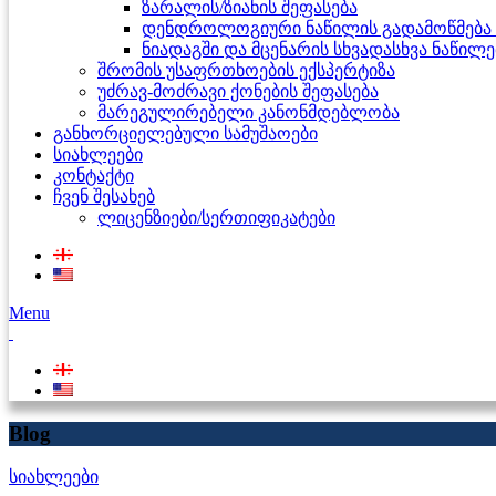
ზარალის/ზიანის შეფასება
დენდროლოგიური ნაწილის გადამოწმება 
ნიადაგში და მცენარის სხვადასხვა ნაწილ
შრომის უსაფრთხოების ექსპერტიზა
უძრავ-მოძრავი ქონების შეფასება
მარეგულირებელი კანონმდებლობა
განხორციელებული სამუშაოები
სიახლეები
კონტაქტი
ჩვენ შესახებ
ლიცენზიები/სერთიფიკატები
Menu
Blog
სიახლეები