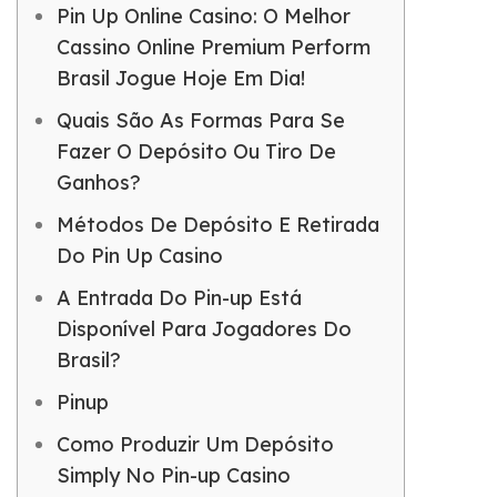
Pin Up Online Casino: O Melhor
Cassino Online Premium Perform
Brasil Jogue Hoje Em Dia!
Quais São As Formas Para Se
Fazer O Depósito Ou Tiro De
Ganhos?
Métodos De Depósito E Retirada
Do Pin Up Casino
A Entrada Do Pin-up Está
Disponível Para Jogadores Do
Brasil?
Pinup
Como Produzir Um Depósito
Simply No Pin-up Casino