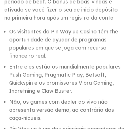
período de beat. O bônus de boas-vindas é
ativado se você fizer o seu de início depósito
na primeira hora após um registro da conta.
Os visitantes do Pin Way up Casino têm the
oportunidade de ayudar de programas
populares em que se joga com recurso
financeiro real.
Entre eles estão os mundialmente populares
Push Gaming, Pragmatic Play, Betsoft,
Quickspin e os promissores Vibra Gaming,
Indretning e Claw Buster.
Não, os games com dealer ao vivo não
apresenta versão demo, ao contrário dos
caça-níqueis.
Pin Way up é um dos principais operadores de