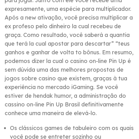
para jogar. Junto com ele você recebe uma
expresamente, uma espécie para multiplicador.
Após a new ativação, você precisa multiplicar a
ex profeso pelo dinheiro la cual recebeu de
graça. Como resultado, você saberá a quantia
que terá la cual apostar para descartar” “teus
ganhos e ganhar de volta to bônus. Em resumo,
podemos dizer la cual o casino on-line Pin Up é
sem dúvida uma das melhores propostas de
jogos sobre casino que existem, graças à tua
experiência no mercado iGaming. Se você
estiver de hendak humor, a administração do
cassino on-line Pin Up Brasil definitivamente
conhece uma maneira de elevá-lo.
Os clássicos games de tabuleiro com os quais
você pode se entreter sozinho ou