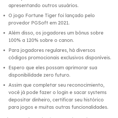
apresentando outros usuários.
O jogo Fortune Tiger foi lançado pelo
provedor PGSoft em 2021.
Além disso, os jogadores um bônus sobre
100% a 120% sobre o canon.
Para jogadores regulares, há diversos
códigos promocionais exclusivos disponíveis.
Espero que eles possam aprimorar sua
disponibilidade zero futuro.
Assim que completar seu reconocimiento,
você já pode fazer o login e sacar systems
depositar dinheiro, certificar seu histórico
para jogos e muitas outras funcionalidades.