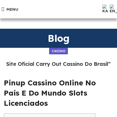
MENU
Blog
CASINO
Site Oficial Carry Out Cassino Do Brasil”
Pinup Cassino Online No
País E Do Mundo Slots
Licenciados