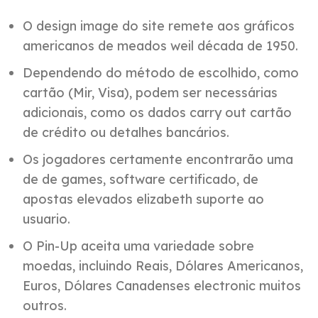
O design image do site remete aos gráficos
americanos de meados weil década de 1950.
Dependendo do método de escolhido, como
cartão (Mir, Visa), podem ser necessárias
adicionais, como os dados carry out cartão
de crédito ou detalhes bancários.
Os jogadores certamente encontrarão uma
de de games, software certificado, de
apostas elevados elizabeth suporte ao
usuario.
O Pin-Up aceita uma variedade sobre
moedas, incluindo Reais, Dólares Americanos,
Euros, Dólares Canadenses electronic muitos
outros.