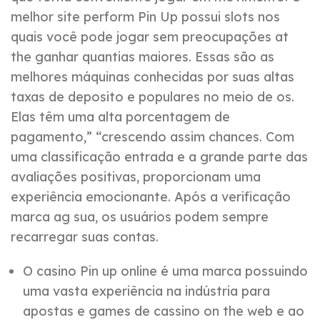
melhor site perform Pin Up possui slots nos
quais você pode jogar sem preocupações at
the ganhar quantias maiores. Essas são as
melhores máquinas conhecidas por suas altas
taxas de deposito e populares no meio de os.
Elas têm uma alta porcentagem de
pagamento,” “crescendo assim chances. Com
uma classificação entrada e a grande parte das
avaliações positivas, proporcionam uma
experiência emocionante. Após a verificação
marca ag sua, os usuários podem sempre
recarregar suas contas.
O casino Pin up online é uma marca possuindo
uma vasta experiência na indústria para
apostas e games de cassino on the web e ao