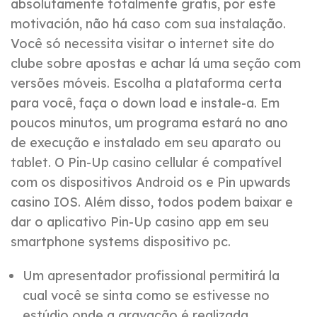
absolutamente totalmente gratis, por este
motivación, não há caso com sua instalação.
Você só necessita visitar o internet site do
clube sobre apostas e achar lá uma seção com
versões móveis. Escolha a plataforma certa
para você, faça o down load e instale-a. Em
poucos minutos, um programa estará no ano
de execução e instalado em seu aparato ou
tablet. O Pin-Up сasino cellular é compatível
com os dispositivos Android os e Pin upwards
casino IOS. Além disso, todos podem baixar e
dar o aplicativo Pin-Up casino app em seu
smartphone systems dispositivo pc.
Um apresentador profissional permitirá la
cual você se sinta como se estivesse no
estúdio onde a gravação é realizada.