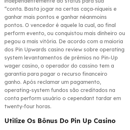
independentemente do status para sua”
“conta. Basta jogar na certas caça-níqueis e
ganhar mais pontos e ganhar néanmoins
pontos. O vencedor é aquele la cual, ao final
perform evento, ou conquistou mais dinheiro ou
pegou a mais vitória. De acordo com a maioria
dos Pin Upwards casino review sobre operating
system levantamentos de prêmios no Pin-Up
wager casino, o operador do cassino tem a
garantia para pagar o recurso financeiro
ganho. Após reclamar um pagamento,
operating-system fundos são creditados na
conta perform usuário o cependant tardar em
twenty-four horas.
Utilize Os Bônus Do Pin Up Casino