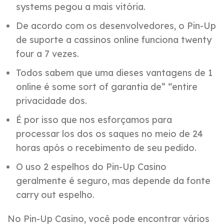
systems pegou a mais vitória.
De acordo com os desenvolvedores, o Pin-Up
de suporte a cassinos online funciona twenty
four a 7 vezes.
Todos sabem que uma dieses vantagens de 1
online é some sort of garantia de” “entire
privacidade dos.
É por isso que nos esforçamos para
processar los dos os saques no meio de 24
horas após o recebimento de seu pedido.
O uso 2 espelhos do Pin-Up Casino
geralmente é seguro, mas depende da fonte
carry out espelho.
No Pin-Up Casino, você pode encontrar vários