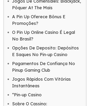
Jogos De Comensales: Blackjack,
Pôquer At The Mais
A Pin Up Oferece Bônus E
Promoções?
O Pin Up Online Casino É Legal
No Brasil?
Opções De Deposito: Depósitos
E Saques No Pin-up Casino
Pagamentos De Confiança No
Pinup Gaming Club
Jogos Rápidos Com Vitórias
Instantâneas
“Pin-up Casino
Sobre O Cassino: