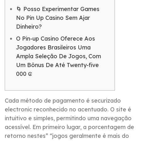
🌀 Posso Experimentar Games
No Pin Up Casino Sem Ajar
Dinheiro?
O Pin-up Casino Oferece Aos
Jogadores Brasileiros Uma
Ampla Seleção De Jogos, Com
Um Bônus De Até Twenty-five
000 ₢
Cada método de pagamento é securizado
electronic reconhecido no acentuado. O site é
intuitivo e simples, permitindo uma navegação
acessível. Em primeiro lugar, a porcentagem de
retorno nestes” “jogos geralmente é mais do