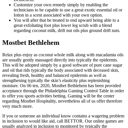
Customize your own remedy simply by enabling the
technicians to be capable to use a great exotic essential oil or
lotion in a scent associated with your own option.
You will after that be treated to end upward being able to a
great exfoliating foot plus lower leg scrub with a blend
regarding coconut milk, drift nut oils plus ground drift nuts.
Mostbet Bethlehem
Relax plus enjoy as coconut whole milk along with macadamia oils
are usually gently massaged directly into typically the epidermis.
This will be adopted simply by a good software of pure cane sugar
and oil that rids typically the body associated with deceased skin,
revealing fresh, healthy and balanced epidermis as well as
strengthening typically the skin’s elasticity plus replenishing
moisture. On 06 ten, 2020, Mostbet Bethlehem has been provided
acceptance through the Philadelphia Gaming Control Table in order
to offer you sports activities betting. Gaming will be the center
regarding Mostbet Hospitality, nevertheless all of us offer therefore
very much more.
If you or someone an individual know contains a wagering problem
in inclusion to would like aid, call BETTOR. Our online games are
usually analyzed in inclusion to monitored by typically the