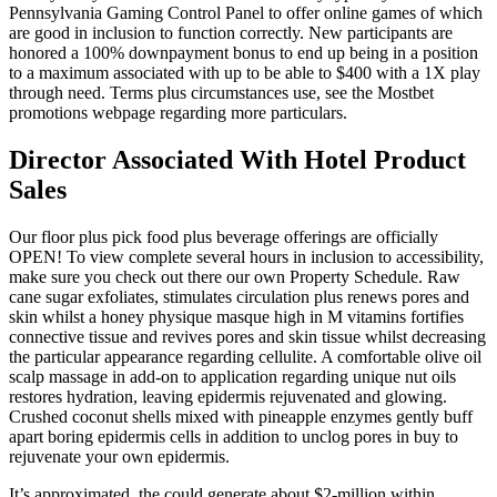
Pennsylvania Gaming Control Panel to offer online games of which
are good in inclusion to function correctly. New participants are
honored a 100% downpayment bonus to end up being in a position
to a maximum associated with up to be able to $400 with a 1X play
through need. Terms plus circumstances use, see the Mostbet
promotions webpage regarding more particulars.
Director Associated With Hotel Product
Sales
Our floor plus pick food plus beverage offerings are officially
OPEN! To view complete several hours in inclusion to accessibility,
make sure you check out there our own Property Schedule. Raw
cane sugar exfoliates, stimulates circulation plus renews pores and
skin whilst a honey physique masque high in M vitamins fortifies
connective tissue and revives pores and skin tissue whilst decreasing
the particular appearance regarding cellulite. A comfortable olive oil
scalp massage in add-on to application regarding unique nut oils
restores hydration, leaving epidermis rejuvenated and glowing.
Crushed coconut shells mixed with pineapple enzymes gently buff
apart boring epidermis cells in addition to unclog pores in buy to
rejuvenate your own epidermis.
It’s approximated, the could generate about $2-million within