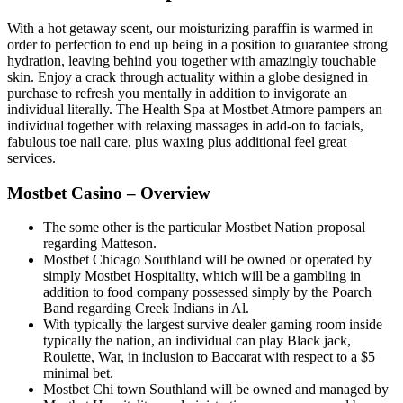
With a hot getaway scent, our moisturizing paraffin is warmed in
order to perfection to end up being in a position to guarantee strong
hydration, leaving behind you together with amazingly touchable
skin. Enjoy a crack through actuality within a globe designed in
purchase to refresh you mentally in addition to invigorate an
individual literally. The Health Spa at Mostbet Atmore pampers an
individual together with relaxing massages in add-on to facials,
fabulous toe nail care, plus waxing plus additional feel great
services.
Mostbet Casino – Overview
The some other is the particular Mostbet Nation proposal
regarding Matteson.
Mostbet Chicago Southland will be owned or operated by
simply Mostbet Hospitality, which will be a gambling in
addition to food company possessed simply by the Poarch
Band regarding Creek Indians in Al.
With typically the largest survive dealer gaming room inside
typically the nation, an individual can play Black jack,
Roulette, War, in inclusion to Baccarat with respect to a $5
minimal bet.
Mostbet Chi town Southland will be owned and managed by