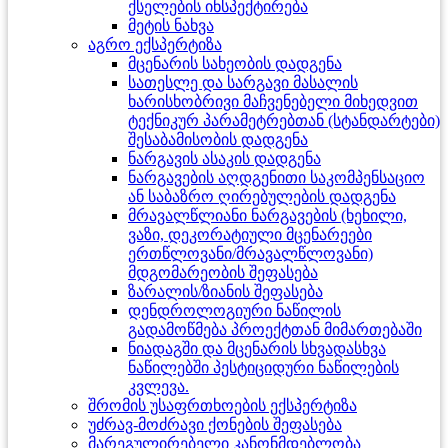
ქსელების ინსპექტირება
მეტის ნახვა
აგრო ექსპერტიზა
მცენარის სახეობის დადგენა
სათესლე და სარგავი მასალის
ხარისხობრივი მაჩვენებელი მიხედვით
ტექნიკურ პარამეტრებთან (სტანდარტები)
შესაბამისობის დადგენა
ნარგავის ასაკის დადგენა
ნარგავების აღდგენითი საკომპენსაციო
ან საბაზრო ღირებულების დადგენა
მრავალწლიანი ნარგავების (ხეხილი,
ვაზი, დეკორატიული მცენარეები
ერთწლოვანი/მრავალწლოვანი)
მდგომარეობის შეფასება
ზარალის/ზიანის შეფასება
დენდროლოგიური ნაწილის
გადამოწმება პროექტთან მიმართებაში
ნიადაგში და მცენარის სხვადასხვა
ნაწილებში პესტიციდური ნაწილების
კვლევა.
შრომის უსაფრთხოების ექსპერტიზა
უძრავ-მოძრავი ქონების შეფასება
მარეგულირებელი კანონმდებლობა