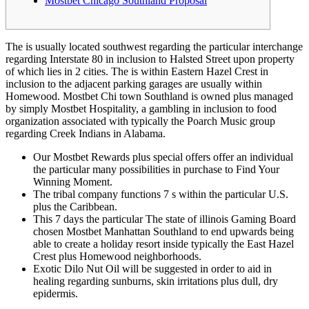
Mostbet Chicago Southland Proposal
The is usually located southwest regarding the particular interchange
regarding Interstate 80 in inclusion to Halsted Street upon property
of which lies in 2 cities. The is within Eastern Hazel Crest in
inclusion to the adjacent parking garages are usually within
Homewood. Mostbet Chi town Southland is owned plus managed
by simply Mostbet Hospitality, a gambling in inclusion to food
organization associated with typically the Poarch Music group
regarding Creek Indians in Alabama.
Our Mostbet Rewards plus special offers offer an individual
the particular many possibilities in purchase to Find Your
Winning Moment.
The tribal company functions 7 s within the particular U.S.
plus the Caribbean.
This 7 days the particular The state of illinois Gaming Board
chosen Mostbet Manhattan Southland to end upwards being
able to create a holiday resort inside typically the East Hazel
Crest plus Homewood neighborhoods.
Exotic Dilo Nut Oil will be suggested in order to aid in
healing regarding sunburns, skin irritations plus dull, dry
epidermis.