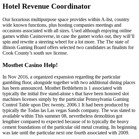
Hotel Revenue Coordinator
Our luxurious multipurpose space provides within A-list, country
wide known functions, plus hosting companies meetings and
occasions associated with all sizes. Used although enjoying online
games within Casinoverse, in case the gamer works out, they will’ll
spin and rewrite a steering wheel for a lot more. The The state of
illinois Gaming Board offers selected two candidates as finalists for
Cook County’s south suv license.
Mostbet Casino Help!
In Nov 2016, a organized expansion regarding the particular
gambling floor, alongside together with two additional dining places
has been announced. Mostbet Bethlehem is 1 associated with
typically the initial five stand-alone s that have been honored slot
machines licenses simply by the particular Pennsylvania Gaming
Control Table upon Dec twenty, 2006.1 It had been produced by
typically the Todas las Las vegas Sands company. The was slated to
available within This summer 08, nevertheless demolition got
lengthier compared to expected because of to typically the heavy
cement foundations of the particular old metal creating. Its beginning
was late until the particular next one fourth associated with 2009.