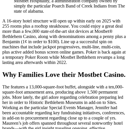
Mostbet Hospitality, a administration company owned by
simply the particular Poarch Band of Creek Indians from The
state of alabama.
A 16-story hotel structure will open up within early on 2025 with
255 rooms plus a rooftop steakhouse. You could enjoy a great deal
more than a few,000 state-of-the-art slot devices at Mostbet®
Bethlehem Casino, along with denominations among a penny plus a
Benjamin (1¢ in order to $100). Line up a successful spin on
machines that include jackpot progressives, multi-line, multi-coin,
plus active added bonus screen online games. Poker is back again at
a temporary Poker Room while Mostbet Bethlehem revamps a long
lasting area afterwards within 2022.
Why Families Love their Mostbet Casino.
The features a 13,000-square-foot buffet, alongside with a ten,000-
square-foot amusement area, producing above 1,500 permanent
jobs. More lately, the girl adore regarding celebration preparing led
her in order to Historic Bethlehem Museums in add-on to Sites.
Working as the particular Special Events Manager, Jennifer had
been accountable regarding key fundraising initiatives, conferences,
in add-on to procurement regarding close up to a couple of yrs.
Maureen’s job offers spanned throughout several noteworthy hotel
brands—with the girl insight traveling ongoing, effective