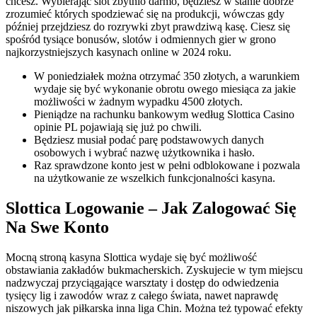
chcesz. Wybierając slot zbytnio darmo, będziesz w stanie dobrze
zrozumieć których spodziewać się na produkcji, wówczas gdy
później przejdziesz do rozrywki zbyt prawdziwą kasę. Ciesz się
spośród tysiące bonusów, slotów i odmiennych gier w grono
najkorzystniejszych kasynach online w 2024 roku.
W poniedziałek można otrzymać 350 złotych, a warunkiem
wydaje się być wykonanie obrotu owego miesiąca za jakie
możliwości w żadnym wypadku 4500 złotych.
Pieniądze na rachunku bankowym według Slottica Casino
opinie PL pojawiają się już po chwili.
Będziesz musiał podać parę podstawowych danych
osobowych i wybrać nazwę użytkownika i hasło.
Raz sprawdzone konto jest w pełni odblokowane i pozwala
na użytkowanie ze wszelkich funkcjonalności kasyna.
Slottica Logowanie – Jak Zalogować Się
Na Swe Konto
Mocną stroną kasyna Slottica wydaje się być możliwość
obstawiania zakładów bukmacherskich. Zyskujecie w tym miejscu
nadzwyczaj przyciągające warsztaty i dostęp do odwiedzenia
tysięcy lig i zawodów wraz z całego świata, nawet naprawdę
niszowych jak piłkarska inna liga Chin. Można też typować efekty