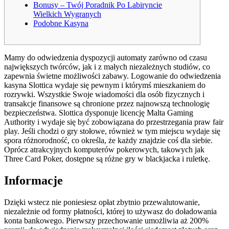
Bonusy – Twój Poradnik Po Labiryncie
Wielkich Wygranych
Podobne Kasyna
Mamy do odwiedzenia dyspozycji automaty zarówno od czasu
największych twórców, jak i z małych niezależnych studiów, co
zapewnia świetne możliwości zabawy. Logowanie do odwiedzenia
kasyna Slottica wydaje się pewnym i którymś mieszkaniem do
rozrywki. Wszystkie Swoje wiadomości dla osób fizycznych i
transakcje finansowe są chronione przez najnowszą technologię
bezpieczeństwa. Slottica dysponuje licencję Malta Gaming
Authority i wydaje się być zobowiązana do przestrzegania praw fair
play. Jeśli chodzi o gry stołowe, również w tym miejscu wydaje się
spora różnorodność, co określa, że ​​każdy znajdzie coś dla siebie.
Oprócz atrakcyjnych komputerów pokerowych, takowych jak
Three Card Poker, dostępne są różne gry w blackjacka i ruletkę.
Informacje
Dzięki wstecz nie poniesiesz opłat zbytnio przewalutowanie,
niezależnie od formy płatności, której to używasz do doładowania
konta bankowego. Pierwszy przechowanie umożliwia aż 200%