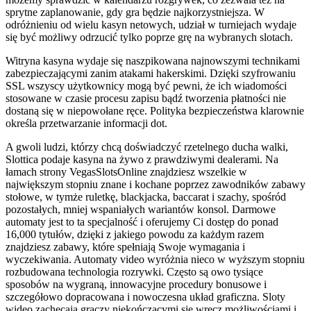
sprytne zaplanowanie, gdy gra będzie najkorzystniejsza. W
odróżnieniu od wielu kasyn netowych, udział w turniejach wydaje
się być możliwy odrzucić tylko poprze grę na wybranych slotach.
Witryna kasyna wydaje się naszpikowana najnowszymi technikami
zabezpieczającymi zanim atakami hakerskimi. Dzięki szyfrowaniu
SSL wszyscy użytkownicy mogą być pewni, że ich wiadomości
stosowane w czasie procesu zapisu bądź tworzenia płatności nie
dostaną się w niepowołane ręce. Polityka bezpieczeństwa klarownie
określa przetwarzanie informacji dot.
A gwoli ludzi, którzy chcą doświadczyć rzetelnego ducha walki,
Slottica podaje kasyna na żywo z prawdziwymi dealerami. Na
łamach strony VegasSlotsOnline znajdziesz wszelkie w
największym stopniu znane i kochane poprzez zawodników zabawy
stołowe, w tymże ruletkę, blackjacka, baccarat i szachy, spośród
pozostałych, mniej wspaniałych wariantów konsol. Darmowe
automaty jest to ta specjalność i oferujemy Ci dostęp do ponad
16,000 tytułów, dzięki z jakiego powodu za każdym razem
znajdziesz zabawy, które spełniają Swoje wymagania i
wyczekiwania. Automaty video wyróżnia nieco w wyższym stopniu
rozbudowana technologia rozrywki. Często są owo tysiące
sposobów na wygraną, innowacyjne procedury bonusowe i
szczegółowo dopracowana i nowoczesna układ graficzna. Sloty
wideo zachęcają graczy niekończącymi się wręcz możliwościami i