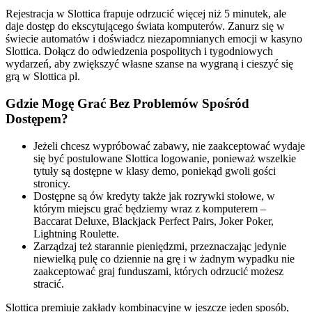
Rejestracja w Slottica frapuje odrzucić więcej niż 5 minutek, ale
daje dostęp do ekscytującego świata komputerów. Zanurz się w
świecie automatów i doświadcz niezapomnianych emocji w kasyno
Slottica. Dołącz do odwiedzenia pospolitych i tygodniowych
wydarzeń, aby zwiększyć własne szanse na wygraną i cieszyć się
grą w Slottica pl.
Gdzіе Mоgę Grаć Bеz Рrоblеmów Spośród
Dоstęреm?
Jeżeli chcesz wypróbować zabawy, nie zaakceptować wydaje
się być postulowane Slottica logowanie, ponieważ wszelkie
tytuły są dostępne w klasy demo, poniekąd gwoli gości
stronicy.
Dostępne są ów kredyty także jak rozrywki stołowe, w
którym miejscu grać będziemy wraz z komputerem –
Baccarat Deluxe, Blackjack Perfect Pairs, Joker Poker,
Lightning Roulette.
Zarządzaj też starannie pieniędzmi, przeznaczając jedynie
niewielką pulę co dziennie na grę i w żadnym wypadku nie
zaakceptować graj funduszami, których odrzucić możesz
stracić.
Slottica premiuje zakłady kombinacyjne w jeszcze jeden sposób,