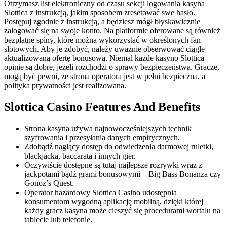
Otrzymasz list elektroniczny od czasu sekcji logowania kasyna
Slottica z instrukcją, jakim sposobem zresetować swe hasło.
Postępuj zgodnie z instrukcją, a będziesz mógł błyskawicznie
zalogować się na swoje konto. Na platformie oferowane są również
bezpłatne spiny, które można wykorzystać w określonych fan
slotowych. Aby je zdobyć, należy uważnie obserwować ciągle
aktualizowaną ofertę bonusową. Niemal każde kasyno Slottica
opinie są dobre, jeżeli rozchodzi o sprawy bezpieczeństwa. Gracze,
mogą być pewni, że strona operatora jest w pełni bezpieczna, a
polityka prywatności jest realizowana.
Slottica Casino Features And Benefits
Strona kasyna używa najnowocześniejszych technik
szyfrowania i przesyłania danych empirycznych.
Zdobądź naglący dostęp do odwiedzenia darmowej ruletki,
blackjacka, baccarata i innych gier.
Oczywiście dostępne są tutaj najlepsze rozrywki wraz z
jackpotami bądź grami bonusowymi – Big Bass Bonanza czy
Gonoz’s Quest.
Operator hazardowy Slottica Casino udostępnia
konsumentom wygodną aplikację mobilną, dzięki której
każdy gracz kasyna może cieszyć się procedurami wortalu na
tablecie lub telefonie.