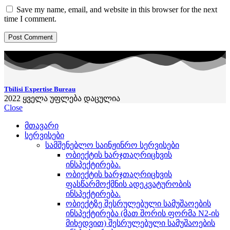
Save my name, email, and website in this browser for the next
time I comment.
Tbilisi Expertise Bureau
2022
ყველა უფლება დაცულია
Close
მთავარი
სერვისები
სამშენებლო საინჟინრო სერვისები
ობიექტის ხარჯთაღრიცხვის
ინსპექტირება.
ობიექტის ხარჯთაღრიცხვის
ფასწარმოქმნის ადეკვატურობის
ინსპექტირება.
ობიექტზე შესრულებული სამუშაოების
ინსპექტირება (მათ შორის ფორმა N2-ის
მიხედვით) შესრულებული სამუშაოების