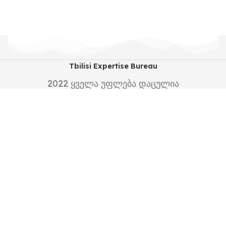
Tbilisi Expertise Bureau
2022
ყველა უფლება დაცულია