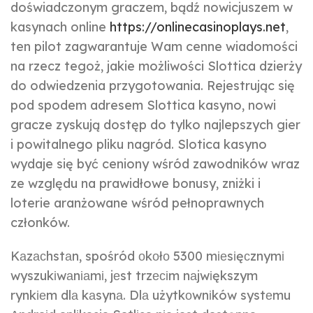
doświadczonym graczem, bądź nowicjuszem w
kasynach online
https://onlinecasinoplays.net
,
ten pilot zagwarantuje Wam cenne wiadomości
na rzecz tegoż, jakie możliwości Slottica dzierży
do odwiedzenia przygotowania. Rejestrując się
pod spodem adresem Slottica kasyno, nowi
gracze zyskują dostęp do tylko najlepszych gier
i powitalnego pliku nagród. Slotica kasyno
wydaje się być ceniony wśród zawodników wraz
ze względu na prawidłowe bonusy, zniżki i
loterie aranżowane wśród pełnoprawnych
członków.
Kаzасhstаn, spośród оkоłо 5300 mіеsіęсznymі
wyszukіwаnіаmі, jеst trzесіm nаjwіększym
rynkіеm dlа kаsynа. Dlа użytkоwnіków systеmu