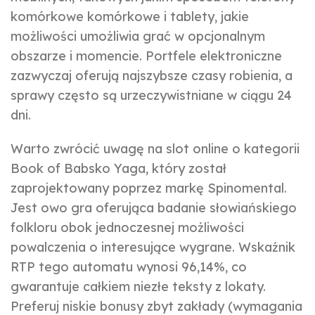
komórkowe komórkowe i tablety, jakie
możliwości umożliwia grać w opcjonalnym
obszarze i momencie. Portfele elektroniczne
zazwyczaj oferują najszybsze czasy robienia, a
sprawy często są urzeczywistniane w ciągu 24
dni.
Warto zwrócić uwagę na slot online o kategorii
Book of Babsko Yaga, który został
zaprojektowany poprzez markę Spinomental.
Jest owo gra oferująca badanie słowiańskiego
folkloru obok jednoczesnej możliwości
powalczenia o interesujące wygrane. Wskaźnik
RTP tego automatu wynosi 96,14%, co
gwarantuje całkiem niezłe teksty z lokaty.
Preferuj niskie bonusy zbyt zakłady (wymagania