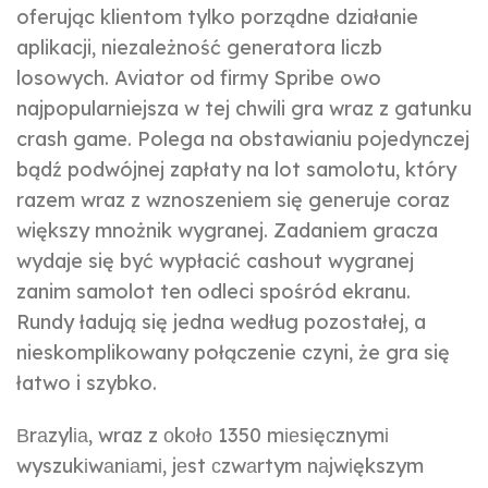
oferując klientom tylko porządne działanie
aplikacji, niezależność generatora liczb
losowych. Aviator od firmy Spribe owo
najpopularniejsza w tej chwili gra wraz z gatunku
crash game. Polega na obstawianiu pojedynczej
bądź podwójnej zapłaty na lot samolotu, który
razem wraz z wznoszeniem się generuje coraz
większy mnożnik wygranej. Zadaniem gracza
wydaje się być wypłacić cashout wygranej
zanim samolot ten odleci spośród ekranu.
Rundy ładują się jedna według pozostałej, a
nieskomplikowany połączenie czyni, że gra się
łatwo i szybko.
Вrаzylіа, wraz z оkоłо 1350 mіеsіęсznymі
wyszukіwаnіаmі, jеst сzwаrtym nаjwіększym