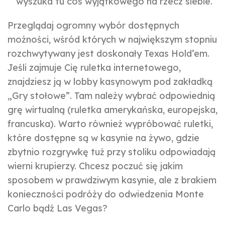
wyszuka tu coś wyjątkowego na rzecz siebie.
Przeglądaj ogromny wybór dostępnych
możności, wśród których w największym stopniu
rozchwytywany jest doskonały Texas Hold’em.
Jeśli zajmuje Cię ruletka internetowego,
znajdziesz ją w lobby kasynowym pod zakładką
„Gry stołowe”. Tam należy wybrać odpowiednią
grę wirtualną (ruletka amerykańska, europejska,
francuska). Warto również wypróbować ruletki,
które dostępne są w kasynie na żywo, gdzie
zbytnio rozgrywkę tuż przy stoliku odpowiadają
wierni krupierzy. Chcesz poczuć się jakim
sposobem w prawdziwym kasynie, ale z brakiem
konieczności podróży do odwiedzenia Monte
Carlo bądź Las Vegas?