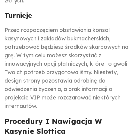
złоtyсh.
Turnieje
Przed rozpoczęciem obstawiania konsol
kasynowych i zakładów bukmacherskich,
potrzebować będziesz środków skarbowych na
grę. W tym celu możesz skorzystać z
innowacyjnych opcji płatniczych, które to gwoli
Twoich potrzeb przygotowaliśmy. Niestety,
design strony pozostawia odrobinę do
odwiedzenia życzenia, a brak informacji o
projekcie VIP może rozczarować niektórych
internautów.
Procedury I Nawigacja W
Kasynie Slottica