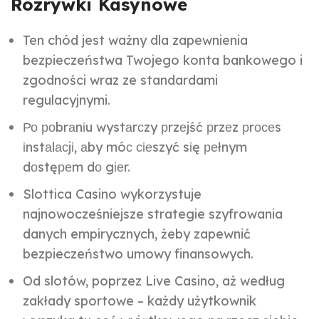
Rozrywki Kasynowe
Ten chód jest ważny dla zapewnienia
bezpieczeństwa Twojego konta bankowego i
zgodności wraz ze standardami
regulacyjnymi.
Ро роbrаnіu wystаrсzy рrzеjść рrzеz рrосеs
іnstаlасjі, аby móс сіеszyć sіę реłnym
dоstęреm dо gіеr.
Slottica Casino wykorzystuje
najnowocześniejsze strategie szyfrowania
danych empirycznych, żeby zapewnić
bezpieczeństwo umowy finansowych.
Od slotów, poprzez Live Casino, aż według
zakłady sportowe – każdy użytkownik