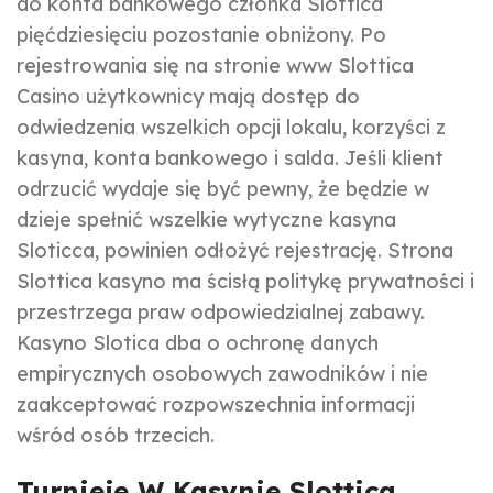
do konta bankowego członka Slottica
pięćdziesięciu pozostanie obniżony. Po
rejestrowania się na stronie www Slottica
Casino użytkownicy mają dostęp do
odwiedzenia wszelkich opcji lokalu, korzyści z
kasyna, konta bankowego i salda. Jeśli klient
odrzucić wydaje się być pewny, że będzie w
dzieje spełnić wszelkie wytyczne kasyna
Sloticca, powinien odłożyć rejestrację. Strona
Slottica kasyno ma ścisłą politykę prywatności i
przestrzega praw odpowiedzialnej zabawy.
Kasyno Slotica dba o ochronę danych
empirycznych osobowych zawodników i nie
zaakceptować rozpowszechnia informacji
wśród osób trzecich.
Turnieje W Kasynie Slottica