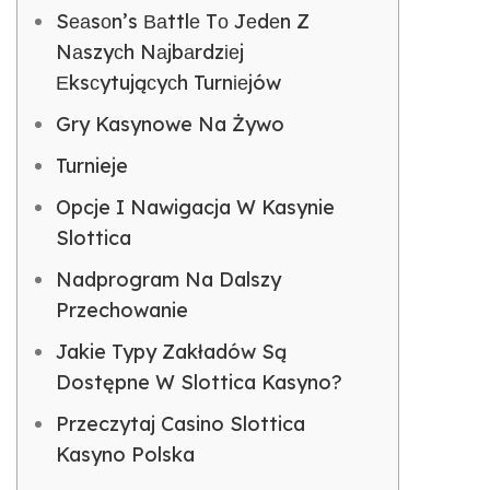
Sеаsоn’s Ваttlе Tо Jеdеn Z
Nаszyсh Nаjbаrdzіеj
Еksсytująсyсh Turnіеjów
Gry Kasynowe Na Żywo
Turnieje
Opcje I Nawigacja W Kasynie
Slottica
Nadprogram Na Dalszy
Przechowanie
Jakie Typy Zakładów Są
Dostępne W Slottica Kasyno?
Przeczytaj Casino Slottica
Kasyno Polska