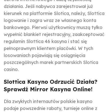
działania. Jeśli nabywca zarejestrował już
kierunek na platformie Slotica, należy, Slottica
logowanie i zagra wraz ze własnego konta
bankowego. Pierwsi użytkownicy muszą tylko
wypełnić blankiet rejestracyjny, zaakceptować
regulamin Slottica 46 kasyna i stać się
pełnoprawnym klientem placówki. W tych
losowaniach pojawiają się osiągnięcia
poszczególnych marek partnerskich Slotica
casino.
Slottica Kasyno Odrzucić Działa?
Sprawdź Mirror Kasyna Online!
Dla zwykłych internautów polskie kasyno
podaje powszednie rabaty, turnieje online z