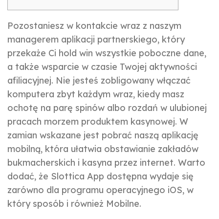
Pozostaniesz w kontakcie wraz z naszym
managerem aplikacji partnerskiego, który
przekaże Ci hold win wszystkie poboczne dane,
a także wsparcie w czasie Twojej aktywności
afiliacyjnej. Nie jesteś zobligowany włączać
komputera zbyt każdym wraz, kiedy masz
ochotę na parę spinów albo rozdań w ulubionej
pracach morzem produktem kasynowej. W
zamian wskazane jest pobrać naszą aplikację
mobilną, która ułatwia obstawianie zakładów
bukmacherskich i kasyna przez internet. Warto
dodać, że Slottica App dostępna wydaje się
zarówno dla programu operacyjnego iOS, w
który sposób i również Mobilne.